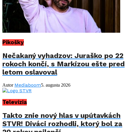
Pikošky
Nečakaný vyhadzov: Juraško po 22
rokoch končí, s Markízou ešte pred
letom oslavoval
Mediaboom
Autor
5. augusta 2026
Televízia
Takto znie nový hlas v upútavkách
STVR! Diváci rozhodli, ktorý bol za
20 rokov najlepší