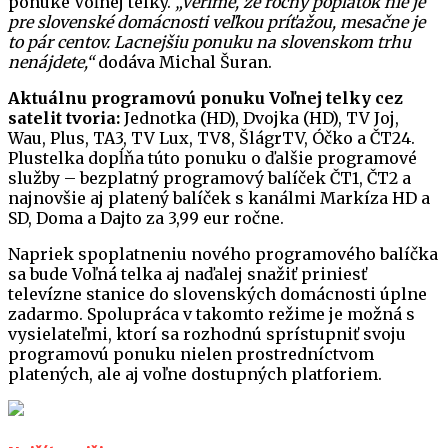
ponuke Voľnej telky.
„Veríme, že ročný poplatok nie je
pre slovenské domácnosti veľkou príťažou, mesačne je
to pár centov. Lacnejšiu ponuku na slovenskom trhu
nenájdete,“
dodáva Michal Šuran.
Aktuálnu programovú ponuku Voľnej telky cez
satelit tvoria:
Jednotka (HD), Dvojka (HD), TV Joj,
Wau, Plus, TA3, TV Lux, TV8, ŠlágrTV, Óčko a ČT24.
Plustelka dopĺňa túto ponuku o ďalšie programové
služby – bezplatný programový balíček ČT1, ČT2 a
najnovšie aj platený balíček s kanálmi Markíza HD a
SD, Doma a Dajto za 3,99 eur ročne.
Napriek spoplatneniu nového programového balíčka
sa bude Voľná telka aj naďalej snažiť priniesť
televízne stanice do slovenských domácnosti úplne
zadarmo. Spolupráca v takomto režime je možná s
vysielateľmi, ktorí sa rozhodnú sprístupniť svoju
programovú ponuku nielen prostredníctvom
platených, ale aj voľne dostupných platforiem.