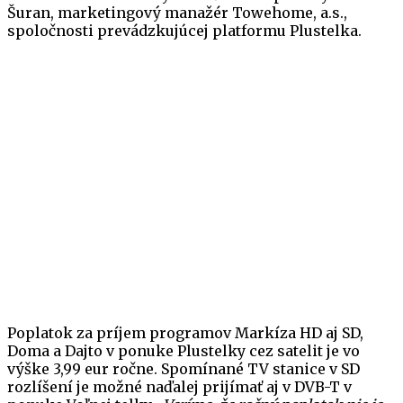
Šuran, marketingový manažér Towehome, a.s.,
spoločnosti prevádzkujúcej platformu Plustelka.
Poplatok za príjem programov Markíza HD aj SD,
Doma a Dajto v ponuke Plustelky cez satelit je vo
výške 3,99 eur ročne. Spomínané TV stanice v SD
rozlíšení je možné naďalej prijímať aj v DVB-T v