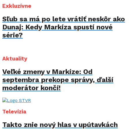
Exkluzívne
Sľub sa má po lete vrátiť neskôr ako
Dunaj: Kedy Markíza spustí nové
série?
Aktuality
Veľké zmeny v Markíze: Od
septembra prekope správy, ďalší
moderátor končí!
Televízia
Takto znie nový hlas v upútavkách