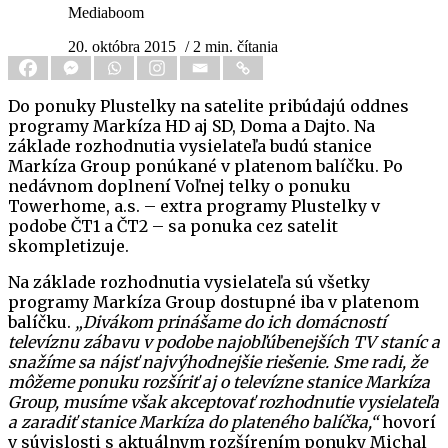
Mediaboom
20. októbra 2015
/ 2 min. čítania
Do ponuky Plustelky na satelite pribúdajú oddnes
programy Markíza HD aj SD, Doma a Dajto. Na
základe rozhodnutia vysielateľa budú stanice
Markíza Group ponúkané v platenom balíčku. Po
nedávnom doplnení Voľnej telky o ponuku
Towerhome, a.s. – extra programy Plustelky v
podobe ČT1 a ČT2 – sa ponuka cez satelit
skompletizuje.
Na základe rozhodnutia vysielateľa sú všetky
programy Markíza Group dostupné iba v platenom
balíčku.
„Divákom prinášame do ich domácností
televíznu zábavu v podobe najobľúbenejších TV staníc a
snažíme sa nájsť najvýhodnejšie riešenie. Sme radi, že
môžeme ponuku rozšíriť aj o televízne stanice Markíza
Group, musíme však akceptovať rozhodnutie vysielateľa
a zaradiť stanice Markíza do plateného balíčka,“
hovorí
v súvislosti s aktuálnym rozšírením ponuky Michal