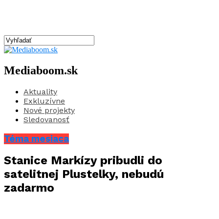
Mediaboom.sk
Aktuality
Exkluzívne
Nové projekty
Sledovanosť
Téma mesiaca
Stanice Markízy pribudli do
satelitnej Plustelky, nebudú
zadarmo