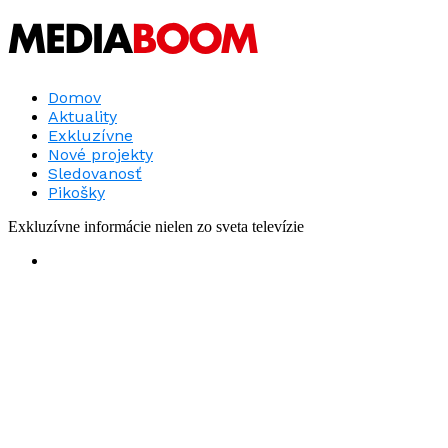
Domov
Aktuality
Exkluzívne
Nové projekty
Sledovanosť
Pikošky
Exkluzívne informácie nielen zo sveta televízie