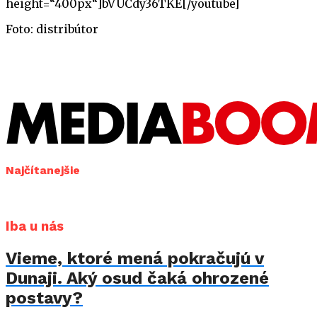
height=“400px“]bVUCdy36TKE[/youtube]
Foto: distribútor
Najčítanejšie
Iba u nás
Vieme, ktoré mená pokračujú v
Dunaji. Aký osud čaká ohrozené
postavy?