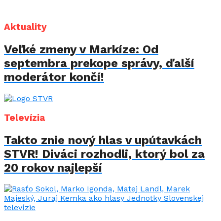
Aktuality
Veľké zmeny v Markíze: Od
septembra prekope správy, ďalší
moderátor končí!
Televízia
Takto znie nový hlas v upútavkách
STVR! Diváci rozhodli, ktorý bol za
20 rokov najlepší