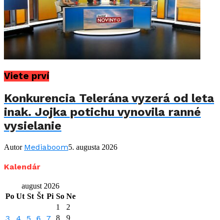
Viete prví
Konkurencia Telerána vyzerá od leta
inak. Jojka potichu vynovila ranné
vysielanie
Mediaboom
Autor
5. augusta 2026
Kalendár
august 2026
Po
Ut
St
Št
Pi
So
Ne
1
2
3
4
5
6
7
8
9