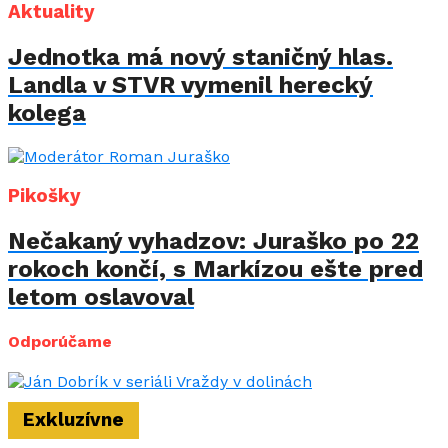
Aktuality
Jednotka má nový staničný hlas.
Landla v STVR vymenil herecký
kolega
Pikošky
Nečakaný vyhadzov: Juraško po 22
rokoch končí, s Markízou ešte pred
letom oslavoval
Odporúčame
Exkluzívne