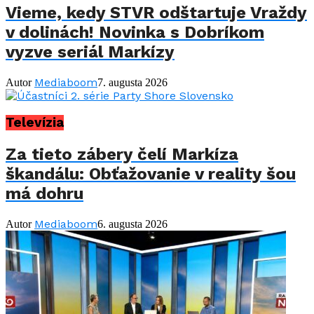
Vieme, kedy STVR odštartuje Vraždy
v dolinách! Novinka s Dobríkom
vyzve seriál Markízy
Mediaboom
Autor
7. augusta 2026
Televízia
Za tieto zábery čelí Markíza
škandálu: Obťažovanie v reality šou
má dohru
Mediaboom
Autor
6. augusta 2026