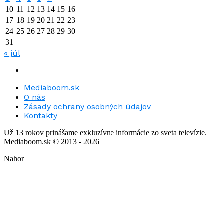
10
11
12
13
14
15
16
17
18
19
20
21
22
23
24
25
26
27
28
29
30
31
« júl
Mediaboom.sk
O nás
Zásady ochrany osobných údajov
Kontakty
Už 13 rokov prinášame exkluzívne informácie zo sveta televízie.
Mediaboom.sk © 2013 - 2026
Nahor