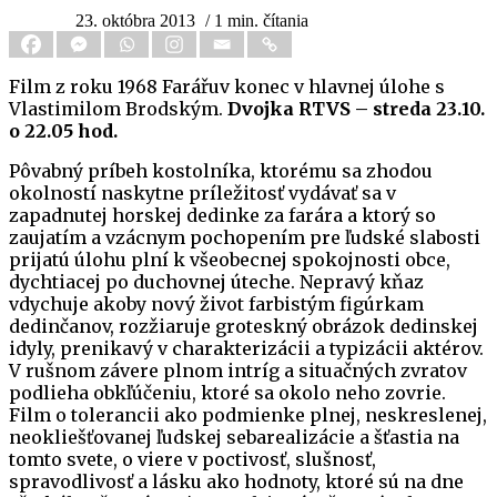
23. októbra 2013
/ 1 min. čítania
Film z roku 1968 Farářuv konec v hlavnej úlohe s
Vlastimilom Brodským.
Dvojka RTVS – streda 23.10.
o 22.05 hod.
Pôvabný príbeh kostolníka, ktorému sa zhodou
okolností naskytne príležitosť vydávať sa v
zapadnutej horskej dedinke za farára a ktorý so
zaujatím a vzácnym pochopením pre ľudské slabosti
prijatú úlohu plní k všeobecnej spokojnosti obce,
dychtiacej po duchovnej úteche. Nepravý kňaz
vdychuje akoby nový život farbistým figúrkam
dedinčanov, rozžiaruje groteskný obrázok dedinskej
idyly, prenikavý v charakterizácii a typizácii aktérov.
V rušnom závere plnom intríg a situačných zvratov
podlieha obkľúčeniu, ktoré sa okolo neho zovrie.
Film o tolerancii ako podmienke plnej, neskreslenej,
neokliešťovanej ľudskej sebarealizácie a šťastia na
tomto svete, o viere v poctivosť, slušnosť,
spravodlivosť a lásku ako hodnoty, ktoré sú na dne