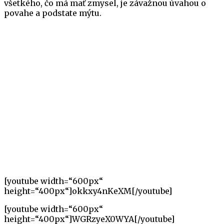
všetkého, čo má mať zmysel, je závažnou úvahou o
povahe a podstate mýtu.
[youtube width=“600px“
height=“400px“]okkxy4nKeXM[/youtube]
[youtube width=“600px“
height=“400px“]WGRzyeX0WYA[/youtube]