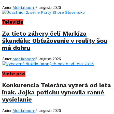
Mediaboom
Autor
7. augusta 2026
Televízia
Za tieto zábery čelí Markíza
škandálu: Obťažovanie v reality šou
má dohru
Mediaboom
Autor
6. augusta 2026
Viete prví
Konkurencia Telerána vyzerá od leta
inak. Jojka potichu vynovila ranné
vysielanie
Mediaboom
Autor
5. augusta 2026