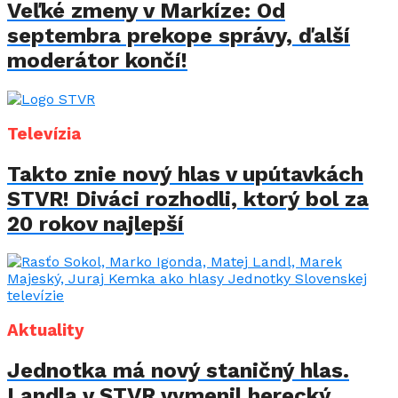
Veľké zmeny v Markíze: Od
septembra prekope správy, ďalší
moderátor končí!
Televízia
Takto znie nový hlas v upútavkách
STVR! Diváci rozhodli, ktorý bol za
20 rokov najlepší
Aktuality
Jednotka má nový staničný hlas.
Landla v STVR vymenil herecký