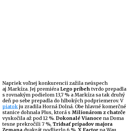
Napriek voľnej konkurencii zažila neúspech
aj Markíza. Jej premiéra
Lego príbeh
tvrdo prepadla
s rovnakým podielom 13,7 % a Markíza sa tak druhý
deň po sebe prepadla do hlbokých podpriemerov. V
piatok
ju zradila Horná Dolná. Obe hlavné komerčné
stanice dohnala Plus, ktorá s
Milionárom z chatrče
vyskočila až pod 12 %.
Dokonalé Vianoce
na Doma
tesne prekročili 7 %,
Tridsať prípadov majora
Zemana
dvakrát podliezlo 6 %,
X Factor
na Wau