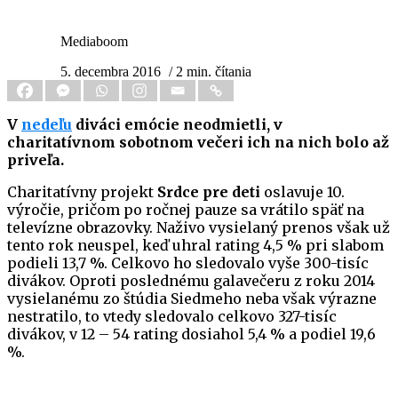
Mediaboom
5. decembra 2016
/ 2 min. čítania
V
nedeľu
diváci emócie neodmietli, v
charitatívnom sobotnom večeri ich na nich bolo až
priveľa.
Charitatívny projekt
Srdce pre deti
oslavuje 10.
výročie, pričom po ročnej pauze sa vrátilo späť na
televízne obrazovky. Naživo vysielaný prenos však už
tento rok neuspel, keď uhral rating 4,5 % pri slabom
podieli 13,7 %. Celkovo ho sledovalo vyše 300-tisíc
divákov. Oproti poslednému galavečeru z roku 2014
vysielanému zo štúdia Siedmeho neba však výrazne
nestratilo, to vtedy sledovalo celkovo 327-tisíc
divákov, v 12 – 54 rating dosiahol 5,4 % a podiel 19,6
%.