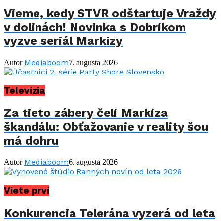
Vieme, kedy STVR odštartuje Vraždy
v dolinách! Novinka s Dobríkom
vyzve seriál Markízy
Mediaboom
Autor
7. augusta 2026
Televízia
Za tieto zábery čelí Markíza
škandálu: Obťažovanie v reality šou
má dohru
Mediaboom
Autor
6. augusta 2026
Viete prví
Konkurencia Telerána vyzerá od leta