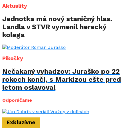
Aktuality
Jednotka má nový staničný hlas.
Landla v STVR vymenil herecký
kolega
Pikošky
Nečakaný vyhadzov: Juraško po 22
rokoch končí, s Markízou ešte pred
letom oslavoval
Odporúčame
Exkluzívne