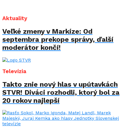
Aktuality
Veľké zmeny v Markíze: Od
septembra prekope správy, ďalší
moderátor končí!
Televízia
Takto znie nový hlas v upútavkách
STVR! Diváci rozhodli, ktorý bol za
20 rokov najlepší