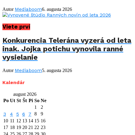
Mediaboom
Autor
6. augusta 2026
Viete prví
Konkurencia Telerána vyzerá od leta
inak. Jojka potichu vynovila ranné
vysielanie
Mediaboom
Autor
5. augusta 2026
Kalendár
august 2026
Po
Ut
St
Št
Pi
So
Ne
1
2
3
4
5
6
7
8
9
10
11
12
13
14
15
16
17
18
19
20
21
22
23
24
25
26
27
28
29
30