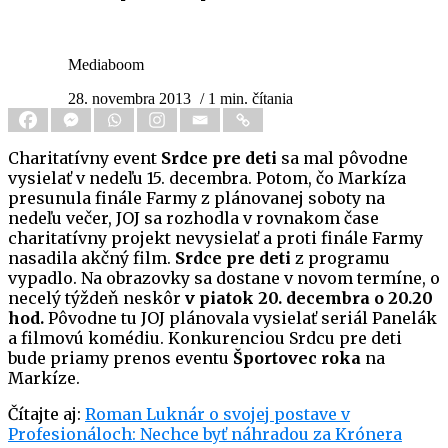
Mediaboom
28. novembra 2013
/ 1 min. čítania
Charitatívny event
Srdce pre deti
sa mal pôvodne
vysielať v nedeľu 15. decembra. Potom, čo Markíza
presunula finále Farmy z plánovanej soboty na
nedeľu večer, JOJ sa rozhodla v rovnakom čase
charitatívny projekt nevysielať a proti finále Farmy
nasadila akčný film.
Srdce pre deti
z programu
vypadlo. Na obrazovky sa dostane v novom termíne, o
necelý týždeň neskôr
v piatok 20. decembra o 20.20
hod.
Pôvodne tu JOJ plánovala vysielať seriál Panelák
a filmovú komédiu. Konkurenciou Srdcu pre deti
bude priamy prenos eventu
Športovec roka
na
Markíze.
Čítajte aj:
Roman Luknár o svojej postave v
Profesionáloch: Nechce byť náhradou za Krónera