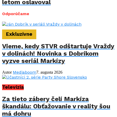
letom oslavoval
Odporúčame
Exkluzívne
Vieme, kedy STVR odštartuje Vraždy
v dolinách! Novinka s Dobríkom
vyzve seriál Markízy
Mediaboom
Autor
7. augusta 2026
Televízia
Za tieto zábery čelí Markíza
škandálu: Obťažovanie v reality šou
má dohru