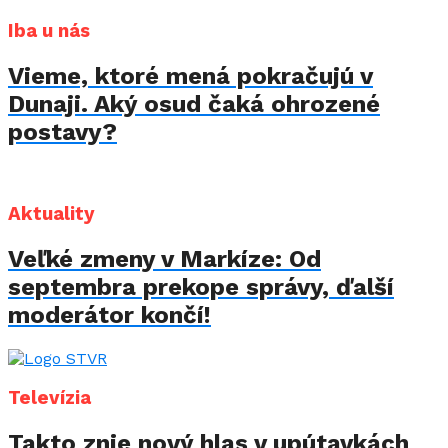
Iba u nás
Vieme, ktoré mená pokračujú v
Dunaji. Aký osud čaká ohrozené
postavy?
Aktuality
Veľké zmeny v Markíze: Od
septembra prekope správy, ďalší
moderátor končí!
Televízia
Takto znie nový hlas v upútavkách