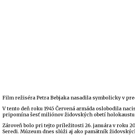
Film režiséra Petra Bebjaka nasadila symbolicky v pr
V tento deň roku 1945 Červená armáda oslobodila nac
pripomína šesť miliónov židovských obetí holokaustu p
Zároveň bolo pri tejto príležitosti 26. januára v ro
Seredi. Múzeum dnes slúži aj ako pamätník židovských