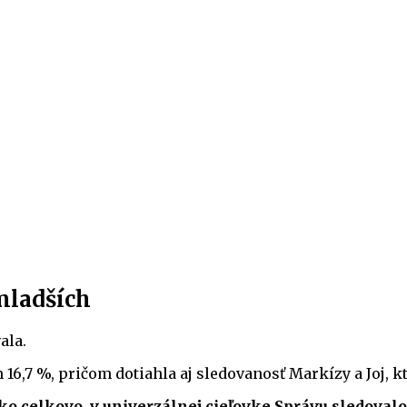
mladších
ala.
16,7 %, pričom dotiahla aj sledovanosť Markízy a Joj, k
o celkovo, v univerzálnej cieľovke Správu sledovalo 