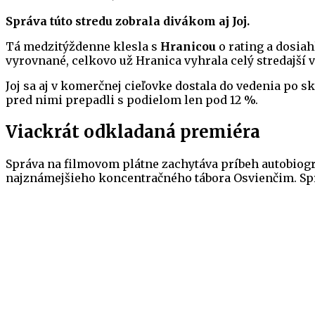
Správa túto stredu zobrala divákom aj Joj.
Tá medzitýždenne klesla s
Hranicou
o rating a dosiah
vyrovnané, celkovo už Hranica vyhrala celý stredajší v
Joj sa aj v komerčnej cieľovke dostala do vedenia po 
pred nimi prepadli s podielom len pod 12 %.
Viackrát odkladaná premiéra
Správa na filmovom plátne zachytáva príbeh autobio
najznámejšieho koncentračného tábora Osvienčim. Sprá