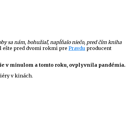
koby sa nám, bohužiaľ, napĺňalo niečo, pred čím kniha
 ešte pred dvomi rokmi pre
Pravdu
producent
enie v minulom a tomto roku, ovplyvnila pandémia.
iéry v kinách.