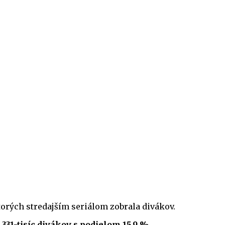
torých stredajším seriálom zobrala divákov.
331-tisíc divákov s podielom 15,9 %.