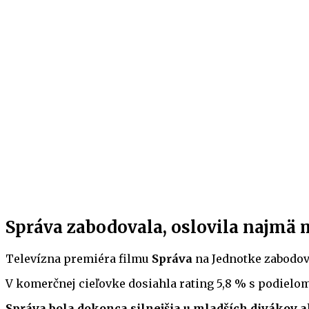
Správa zabodovala, oslovila najmä 
Televízna premiéra filmu
Správa
na Jednotke zabodov
V komerčnej cieľovke dosiahla rating 5,8 % s podielom 
Správa bola dokonca silnejšia u mladších divákov ak