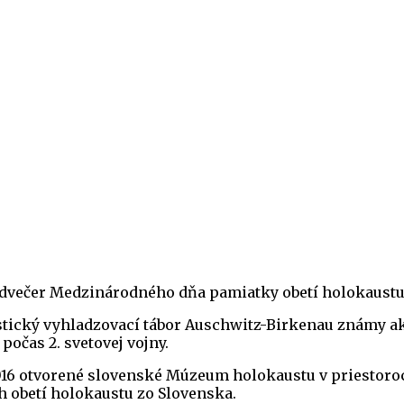
edvečer Medzinárodného dňa pamiatky obetí holokaustu,
istický vyhladzovací tábor Auschwitz-Birkenau známy 
očas 2. svetovej vojny.
ku 2016 otvorené slovenské Múzeum holokaustu v priesto
 obetí holokaustu zo Slovenska.