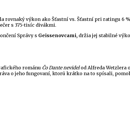
la rovnaký výkon ako Šťastní vs. Šťastní pri ratingu 6 %
ečer s 375-tisíc divákmi.
skončení Správy s
Geissenovcami,
držia jej stabilné vý
grafického románu
Čo Dante nevidel
od Alfreda Wetzlera 
va o jeho fungovaní, ktorú krátko na to spísali, pomoh