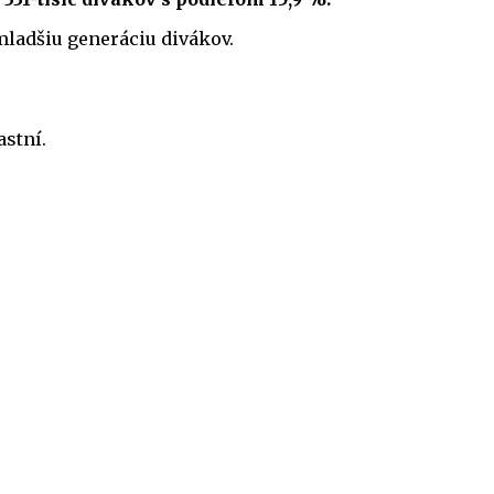
mladšiu generáciu divákov.
astní.