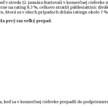
keď v stredu 12. januára štartovali v komerčnej cieľovke 
rne na rating 8,3 %, celkovo stratili päťdesiattisíc divá
cu, ktorá sa v oboch prípadoch držala ratingu okolo 7 %
la prvý raz veľký prepad.
ika, keď sa v komerčnej cieľovke prepadli do podpriemer