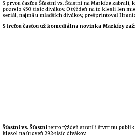
S prvou časťou Šťastní vs. Šťastní na Markíze zabrali, 
pozrelo 450-tisíc divákov. O týždeň na to klesli len mie
seriál, najmä u mladších divákov, prešprintoval Hrani
S treťou časťou už komediálna novinka Markízy zaži
Šťastní vs. Šťastní
tento týždeň stratili štvrtinu publ
klesol na úroveň 292-tisíc divákov.