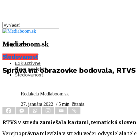
Mediaboom.sk
Zdroj: RTVS
Sledovanosť
Aktuality
Exkluzívne
Nové projekty
Správa na obrazovke bodovala, RTVS za
Sledovanosť
Redakcia Mediaboom.sk
27. januára 2022
/ 5 min. čítania
RTVS v stredu zamiešala kartami, tematická sloven
Verejnoprávna televízia v stredu večer odvysielala t