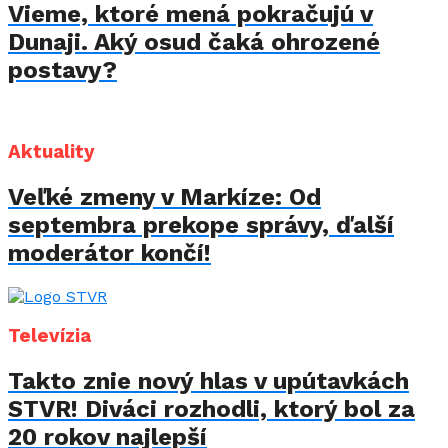
Vieme, ktoré mená pokračujú v
Dunaji. Aký osud čaká ohrozené
postavy?
Aktuality
Veľké zmeny v Markíze: Od
septembra prekope správy, ďalší
moderátor končí!
Televízia
Takto znie nový hlas v upútavkách
STVR! Diváci rozhodli, ktorý bol za
20 rokov najlepší