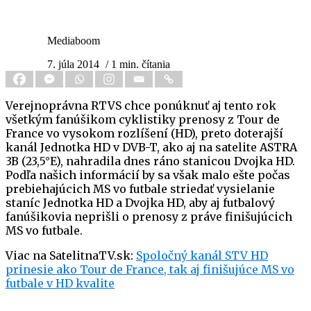
Mediaboom
7. júla 2014
/ 1 min. čítania
Verejnoprávna RTVS chce ponúknuť aj tento rok
všetkým fanúšikom cyklistiky prenosy z Tour de
France vo vysokom rozlíšení (HD), preto doterajší
kanál Jednotka HD v DVB-T, ako aj na satelite ASTRA
3B (23,5°E), nahradila dnes ráno stanicou Dvojka HD.
Podľa našich informácií by sa však malo ešte počas
prebiehajúcich MS vo futbale striedať vysielanie
staníc Jednotka HD a Dvojka HD, aby aj futbalový
fanúšikovia neprišli o prenosy z práve finišujúcich
MS vo futbale.
Viac na SatelitnaTV.sk:
Spoločný kanál STV HD
prinesie ako Tour de France, tak aj finišujúce MS vo
futbale v HD kvalite