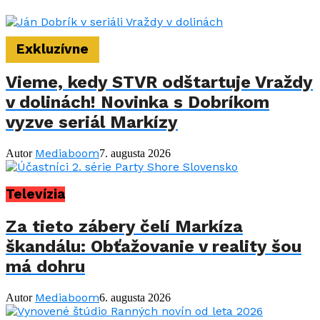
Exkluzívne
Vieme, kedy STVR odštartuje Vraždy
v dolinách! Novinka s Dobríkom
vyzve seriál Markízy
Mediaboom
Autor
7. augusta 2026
Televízia
Za tieto zábery čelí Markíza
škandálu: Obťažovanie v reality šou
má dohru
Mediaboom
Autor
6. augusta 2026