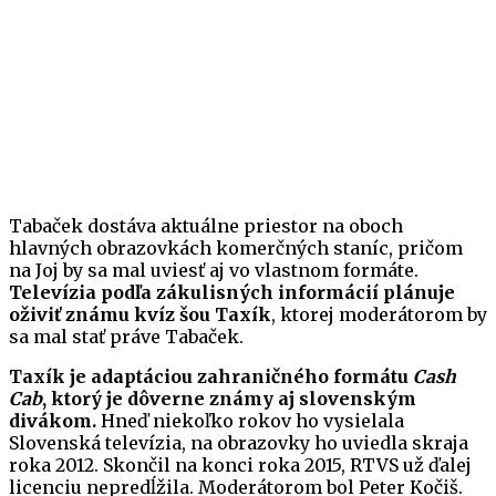
Tabaček dostáva aktuálne priestor na oboch
hlavných obrazovkách komerčných staníc, pričom
na Joj by sa mal uviesť aj vo vlastnom formáte.
Televízia podľa zákulisných informácií plánuje
oživiť známu kvíz šou Taxík
, ktorej moderátorom by
sa mal stať práve Tabaček.
Taxík je adaptáciou zahraničného formátu
Cash
Cab
, ktorý je dôverne známy aj slovenským
divákom.
Hneď niekoľko rokov ho vysielala
Slovenská televízia, na obrazovky ho uviedla skraja
roka 2012. Skončil na konci roka 2015, RTVS už ďalej
licenciu nepredĺžila. Moderátorom bol Peter Kočiš.