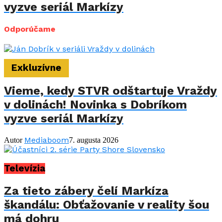
vyzve seriál Markízy
Odporúčame
Exkluzívne
Vieme, kedy STVR odštartuje Vraždy
v dolinách! Novinka s Dobríkom
vyzve seriál Markízy
Mediaboom
Autor
7. augusta 2026
Televízia
Za tieto zábery čelí Markíza
škandálu: Obťažovanie v reality šou
má dohru