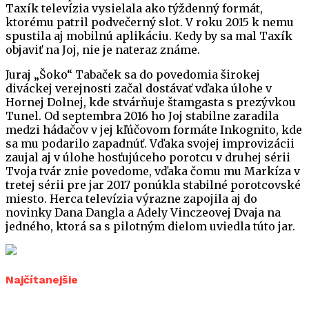
Taxík televízia vysielala ako týždenný formát,
ktorému patril podvečerný slot. V roku 2015 k nemu
spustila aj mobilnú aplikáciu. Kedy by sa mal Taxík
objaviť na Joj, nie je nateraz známe.
Juraj „Šoko“ Tabaček sa do povedomia širokej
diváckej verejnosti začal dostávať vďaka úlohe v
Hornej Dolnej, kde stvárňuje štamgasta s prezývkou
Tunel. Od septembra 2016 ho Joj stabilne zaradila
medzi hádačov v jej kľúčovom formáte Inkognito, kde
sa mu podarilo zapadnúť. Vďaka svojej improvizácii
zaujal aj v úlohe hosťujúceho porotcu v druhej sérii
Tvoja tvár znie povedome, vďaka čomu mu Markíza v
tretej sérii pre jar 2017 ponúkla stabilné porotcovské
miesto. Herca televízia výrazne zapojila aj do
novinky Dana Dangla a Adely Vinczeovej Dvaja na
jedného, ktorá sa s pilotným dielom uviedla túto jar.
Najčítanejšie