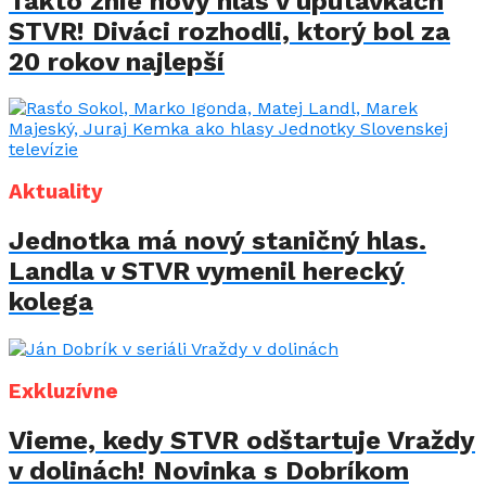
Takto znie nový hlas v upútavkách
STVR! Diváci rozhodli, ktorý bol za
20 rokov najlepší
Aktuality
Jednotka má nový staničný hlas.
Landla v STVR vymenil herecký
kolega
Exkluzívne
Vieme, kedy STVR odštartuje Vraždy
v dolinách! Novinka s Dobríkom