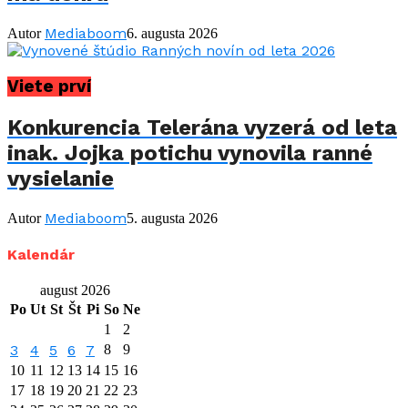
Mediaboom
Autor
6. augusta 2026
Viete prví
Konkurencia Telerána vyzerá od leta
inak. Jojka potichu vynovila ranné
vysielanie
Mediaboom
Autor
5. augusta 2026
Kalendár
august 2026
Po
Ut
St
Št
Pi
So
Ne
1
2
3
4
5
6
7
8
9
10
11
12
13
14
15
16
17
18
19
20
21
22
23