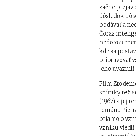
začne prejavov
dôsledok pôs
podávať a nec
Čoraz intelig
nedorozumeni
kde sa postav
pripravovať v
jeho uväznili
Film Zrodenie
snímky režisé
(1967) a jej 
románu Pierr
priamo o vznik
vzniku viedli