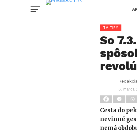
A
TV TIPY
So 7.3
spôsob
revolú
Redakci
6. marca 
Cesta do pe
nevinné gest
nemá obdobu