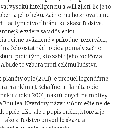
ať vysokú inteligenciu a Will zjistí, že je to
obenia jeho lieku. Začne mu ho znova tajne
htiac tým otvorí bránu ku skaze ľudstva.
entnejšie zviera sa v dôsledku
a ocitne uväznené v prírodnej rezervácii,
í na čelo ostatných opíc a pomaly začne
zburu proti tým, kto zabili jeho rodičov a
. A bude to vzbura proti celému ľudstvu!
 planéty opíc (2011) je prequel legendárnej
ra Franklina J. Schaffnera Planéta opíc
remaku z roku 2001, nakrútených na motívy
a Boullea. Navzdory názvu v ňom ešte nejde
 opičej ríše, ale o popis príčin, ktoré k jej
 – ako si ľudstvo privodilo skazu a