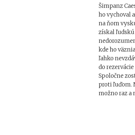
Šimpanz Caes
ho vychoval a
na ňom vyskú
získal ľudskú
nedorozumeni
kde ho väznia
ľahko nevzdáv
do rezervácie
Spoločne zost
proti ľuďom. 
možno raz a 