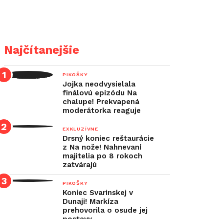
Najčítanejšie
PIKOŠKY
Jojka neodvysielala
finálovú epizódu Na
chalupe! Prekvapená
moderátorka reaguje
EXKLUZÍVNE
Drsný koniec reštaurácie
z Na nože! Nahnevaní
majitelia po 8 rokoch
zatvárajú
PIKOŠKY
Koniec Svarinskej v
Dunaji! Markíza
prehovorila o osude jej