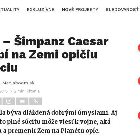
KTUALITY
EXKLUZÍVNE
NOVÉ PROJEKTY
SLEDOVANOSŤ
. – Šimpanz Caesar
í na Zemi opičiu
ciu
a Mediaboom.sk
2015
/ 2 min. čítania
kla býva dláždená dobrými úmyslami. Aj
o plné súcitu môže viesť k vojne, aká
 a premeniť Zem na Planétu opíc.