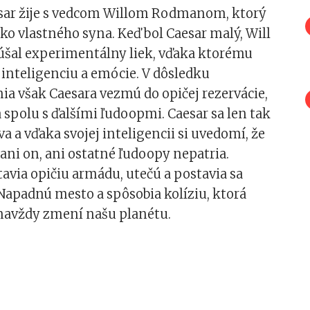
ar žije s vedcom Willom Rodmanom, ktorý
ko vlastného syna. Keď bol Caesar malý, Will
šal experimentálny liek, vďaka ktorému
 inteligenciu a emócie. V dôsledku
a však Caesara vezmú do opičej rezervácie,
 spolu s ďalšími ľudoopmi. Caesar sa len tak
a a vďaka svojej inteligencii si uvedomí, že
 ani on, ani ostatné ľudoopy nepatria.
avia opičiu armádu, utečú a postavia sa
Napadnú mesto a spôsobia kolíziu, ktorá
navždy zmení našu planétu.