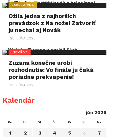
EXKLUZÍVNE
Ožila jedna z najhorších
prevádzok z Na nože! Zatvoriť
ju nechal aj Novák
26. JÚNA 2026
PIKOŠKY
Zuzana konečne urobí
rozhodnutie: Vo finále ju čaká
poriadne prekvapenie!
25. JÚNA 2026
Kalendár
jún 2026
Po
Ut
St
Št
Pi
So
Ne
6
1
2
3
4
5
7