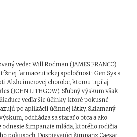
ovaný vedec Will Rodman (JAMES FRANCO)
stížnej farmaceutickej spoločnosti Gen Sys a
roti Alzheimerovej chorobe, ktorou trpí aj
arles (JOHN LITHGOW). Sľubný výskum však
žiaduce vedľajšie účinky, ktoré pokusné
azujú po aplikácii účinnej látky. Sklamaný
výskum, odchádza sa starať o otca a ako
e odnesie šimpanzie mláďa, ktorého rodičia
jeho pokusoch. Dospievajúci šimpanz Caesar