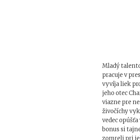
Mladý talent
pracuje v pre
vyvíja liek p
jeho otec Ch
viazne pre ne
živočíchy vyk
vedec opúšťa 
bonus si tajn
zomreli pri 