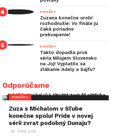
postavy
PIKOŠKY
Zuzana konečne urobí
rozhodnutie: Vo finále ju
čaká poriadne
prekvapenie!
PIKOŠKY
Takto dopadla prvá
séria Milujem Slovensko
na Joj! Vyplatilo sa
zlákanie Adely a Sajfu?
Odporúčame
PIKOŠKY
Zuza s Michalom v Sľube
konečne spolu! Príde v novej
sérii zvrat podobný Dunaju?
26. JÚNA 2026