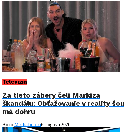
Televízia
Za tieto zábery čelí Markíza
škandálu: Obťažovanie v reality šou
má dohru
Mediaboom
Autor
6. augusta 2026