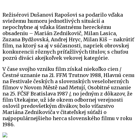
Režisérovi Dušanovi Rapošovi sa podarilo vďaka
sviežemu humoru jednotlivých situácií a
nepochybne aj vďaka šťastnému hereckému
obsadeniu – Marián Zednikovič, Milan Lasica,
Zuzana Bydžovská, Andrej Hryc, Milan Kiš – nakrútiť
film, na ktorý sa aj v súčasnosti, napriek obrovskej
konkurencii rôznych príťažlivých titulov, s chuťou
pozrú diváci akejkoľvek vekovej kategórie.
V čase svojho vzniku film získal niekoľko cien /
Čestné uznanie na 21. FFM Trutnov 1988, Hlavnú cenu
na Festivale českých a slovenských veseloherných
filmov v Novom Městě nad Metují, Osobitné uznanie
na 25. FČSF Bratislava 1987 /, no jedným z dôkazov, že
film Utekajme, už ide okrem odbornej verejnosti
oslovil predovšetkým divákov, bolo víťazstvo
Mariána Zednikoviča v čitateľskej súťaži o
najpopulárnejšieho herca slovenského filmu v roku
1986.