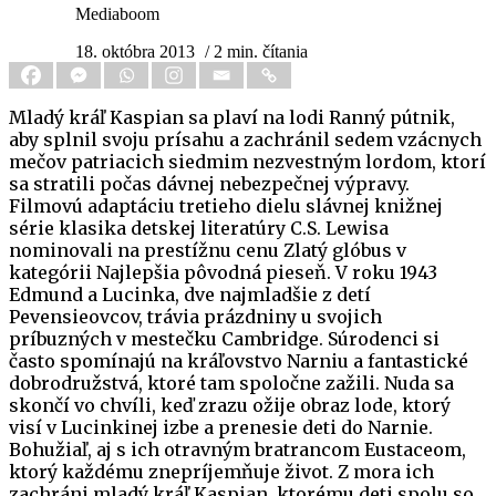
Mediaboom
18. októbra 2013
/ 2 min. čítania
Mladý kráľ Kaspian sa plaví na lodi Ranný pútnik,
aby splnil svoju prísahu a zachránil sedem vzácnych
mečov patriacich siedmim nezvestným lordom, ktorí
sa stratili počas dávnej nebezpečnej výpravy.
Filmovú adaptáciu tretieho dielu slávnej knižnej
série klasika detskej literatúry C.S. Lewisa
nominovali na prestížnu cenu Zlatý glóbus v
kategórii Najlepšia pôvodná pieseň. V roku 1943
Edmund a Lucinka, dve najmladšie z detí
Pevensieovcov, trávia prázdniny u svojich
príbuzných v mestečku Cambridge. Súrodenci si
často spomínajú na kráľovstvo Narniu a fantastické
dobrodružstvá, ktoré tam spoločne zažili. Nuda sa
skončí vo chvíli, keď zrazu ožije obraz lode, ktorý
visí v Lucinkinej izbe a prenesie deti do Narnie.
Bohužiaľ, aj s ich otravným bratrancom Eustaceom,
ktorý každému znepríjemňuje život. Z mora ich
zachráni mladý kráľ Kaspian, ktorému deti spolu so