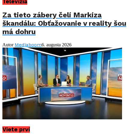
Televízia
Za tieto zábery čelí Markíza
škandálu: Obťažovanie v reality šou
má dohru
Mediaboom
Autor
6. augusta 2026
Viete prví