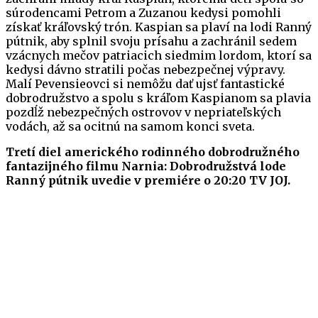
súrodencami Petrom a Zuzanou kedysi pomohli
získať kráľovský trón. Kaspian sa plaví na lodi Ranný
pútnik, aby splnil svoju prísahu a zachránil sedem
vzácnych mečov patriacich siedmim lordom, ktorí sa
kedysi dávno stratili počas nebezpečnej výpravy.
Malí Pevensieovci si nemôžu dať ujsť fantastické
dobrodružstvo a spolu s kráľom Kaspianom sa plavia
pozdĺž nebezpečných ostrovov v nepriateľských
vodách, až sa ocitnú na samom konci sveta.
Tretí diel amerického rodinného dobrodružného
fantazijného filmu Narnia: Dobrodružstvá lode
Ranný pútnik uvedie v premiére o 20:20 TV JOJ.