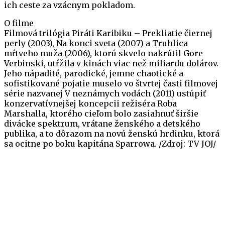
ich ceste za vzácnym pokladom.
O filme
Filmová trilógia Piráti Karibiku – Prekliatie čiernej
perly (2003), Na konci sveta (2007) a Truhlica
mŕtveho muža (2006), ktorú skvelo nakrútil Gore
Verbinski, utŕžila v kinách viac než miliardu dolárov.
Jeho nápadité, parodické, jemne chaotické a
sofistikované pojatie muselo vo štvrtej časti filmovej
série nazvanej V neznámych vodách (2011) ustúpiť
konzervatívnejšej koncepcii režiséra Roba
Marshalla, ktorého cieľom bolo zasiahnuť širšie
divácke spektrum, vrátane ženského a detského
publika, a to dôrazom na novú ženskú hrdinku, ktorá
sa ocitne po boku kapitána Sparrowa. /Zdroj: TV JOJ/