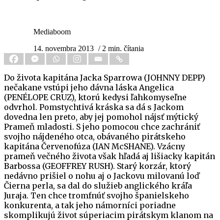
Mediaboom
14. novembra 2013
/ 2 min. čítania
Do života kapitána Jacka Sparrowa (JOHNNY DEPP)
nečakane vstúpi jeho dávna láska Angelica
(PENÉLOPE CRUZ), ktorú kedysi ľahkomyseľne
odvrhol. Pomstychtivá kráska sa dá s Jackom
dovedna len preto, aby jej pomohol nájsť mýtický
Prameň mladosti. S jeho pomocou chce zachrániť
svojho nájdeného otca, obávaného pirátskeho
kapitána Červenofúza (IAN McSHANE). Vzácny
prameň večného života však hľadá aj lišiacky kapitán
Barbossa (GEOFFREY RUSH). Starý korzár, ktorý
nedávno prišiel o nohu aj o Jackovu milovanú loď
Čierna perla, sa dal do služieb anglického kráľa
Juraja. Ten chce tromfnúť svojho španielskeho
konkurenta, a tak jeho námorníci poriadne
skomplikujú život súperiacim pirátskym klanom na