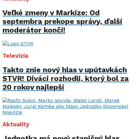
Veľké zmeny v Markíze: Od
septembra prekope správy, ďalší
moderátor končí!
Televízia
Takto znie nový hlas v upútavkách
STVR! Diváci rozhodli, ktorý bol za
20 rokov najlepší
Aktuality
Jednotka má nový staničný hlas.