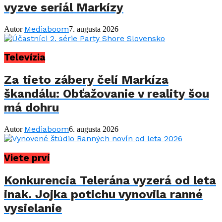
vyzve seriál Markízy
Mediaboom
Autor
7. augusta 2026
Televízia
Za tieto zábery čelí Markíza
škandálu: Obťažovanie v reality šou
má dohru
Mediaboom
Autor
6. augusta 2026
Viete prví
Konkurencia Telerána vyzerá od leta
inak. Jojka potichu vynovila ranné
vysielanie