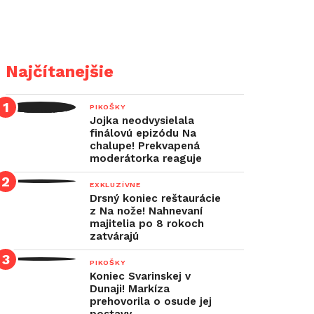
Najčítanejšie
PIKOŠKY
Jojka neodvysielala
finálovú epizódu Na
chalupe! Prekvapená
moderátorka reaguje
EXKLUZÍVNE
Drsný koniec reštaurácie
z Na nože! Nahnevaní
majitelia po 8 rokoch
zatvárajú
PIKOŠKY
Koniec Svarinskej v
Dunaji! Markíza
prehovorila o osude jej