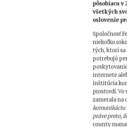
pôsobiacu v 
všetkých sv
oslovenie p
Spoločnosť F
niekoľko roko
tých, ktorí sa
potrebujú pen
poskytovanie 
internete ale
inštitúcia k
prostredí. Vo
zamerala na 
komunikáciu 
práve preto, ž
county manag