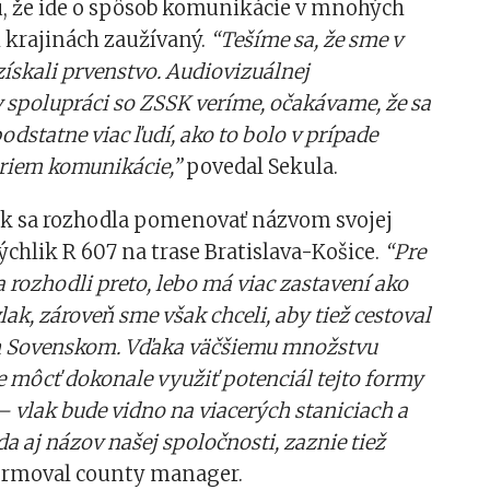
, že ide o spôsob komunikácie v mnohých
 krajinách zaužívaný.
“Tešíme sa, že sme v
ískali prvenstvo. Audiovizuálnej
 spolupráci so ZSSK veríme, očakávame, že sa
odstatne viac ľudí, ako to bolo v prípade
oriem komunikácie,”
povedal Sekula.
 sa rozhodla pomenovať názvom svojej
ýchlik R 607 na trase Bratislava-Košice.
“Pre
a rozhodli preto, lebo má viac zastavení ako
lak, zároveň sme však chceli, aby tiež cestoval
m Sovenskom. Vďaka väčšiemu množstvu
 môcť dokonale využiť potenciál tejto formy
 vlak bude vidno na viacerých staniciach a
da aj názov našej spoločnosti, zaznie tiež
ormoval county manager.