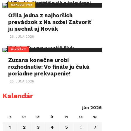
EXKLUZÍVNE
Ožila jedna z najhorších
prevádzok z Na nože! Zatvoriť
ju nechal aj Novák
26. JÚNA 2026
PIKOŠKY
Zuzana konečne urobí
rozhodnutie: Vo finále ju čaká
poriadne prekvapenie!
25. JÚNA 2026
Kalendár
jún 2026
Po
Ut
St
Št
Pi
So
Ne
6
1
2
3
4
5
7