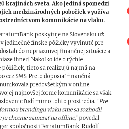
20 krajinách sveta. Ako jediná spomedzi
ojich medzinárodných pobočiek využíva
rostredníctvom komunikácie na vlaku.
erratumBank poskytuje na Slovensku už
v jedinečné fínske pôžičky vyvinuté pre
 dostali do nepriaznivej finančnej situácie a
iaze ihneď. Nakoľko ide o rýchle
pôžičiek, tieto sa realizujú najmä na
bo cez SMS. Preto doposiaľ finančná
omunikovala predovšetkým v online
 svojej najnovšej forme komunikácie sa však
oslovenie ľudí mimo tohto prostredia.
“Pre
formou brandingu vlaku sme sa rozhodli
e ju chceme zamerať na offline,”
povedal
er spoločnosti FerratumBank, Rudolf