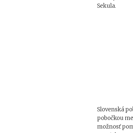
Sekula.
Slovenská po
pobočkou med
možnosť pomen