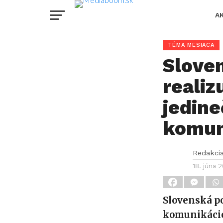
A
TÉMA MESIACA
Slove
realiz
jedin
komun
Redakci
18. júna 
Slovenská p
komunikácie 