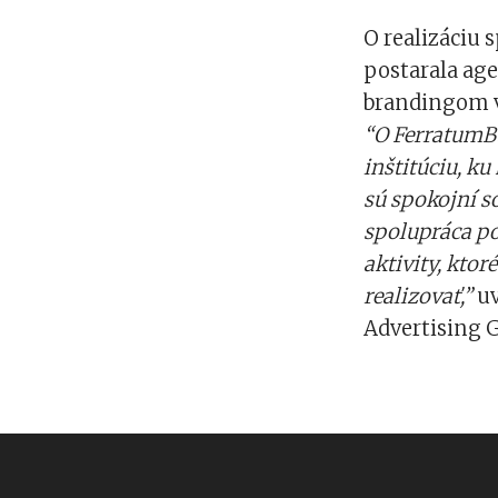
O realizáciu
postarala age
brandingom v
“O FerratumBa
inštitúciu, ku 
sú spokojní so
spolupráca po
aktivity, ktor
realizovať,”
uv
Advertising 