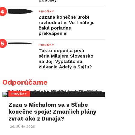
postavy
PIKOŠKY
Zuzana konečne urobí
rozhodnutie: Vo finále ju
čaká poriadne
prekvapenie!
PIKOŠKY
Takto dopadla prvá
séria Milujem Slovensko
na Joj! Vyplatilo sa
zlákanie Adely a Sajfu?
Odporúčame
PIKOŠKY
Zuza s Michalom sa v Sľube
konečne spoja! Zmarí ich plány
zvrat ako z Dunaja?
26. JÚNA 2026