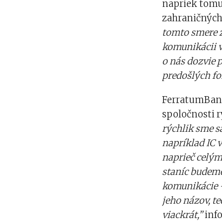
napriek tomu
zahraničných
tomto smere z
komunikácii v
o nás dozvie p
predošlých f
FerratumBank
spoločnosti r
rýchlik sme s
napríklad IC v
naprieč celý
staníc budeme
komunikácie –
jeho názov, te
viackrát,”
inf