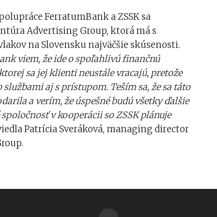
 spolupráce FerratumBank a ZSSK sa
ntúra Advertising Group, ktorá má s
lakov na Slovensku najväčšie skúsenosti.
nk viem, že ide o spoľahlivú finančnú
ktorej sa jej klienti neustále vracajú, pretože
 službami aj s prístupom. Teším sa, že sa táto
darila a verím, že úspešné budú všetky ďalšie
é spoločnosť v kooperácii so ZSSK plánuje
iedla Patrícia Sveráková, managing director
Group.