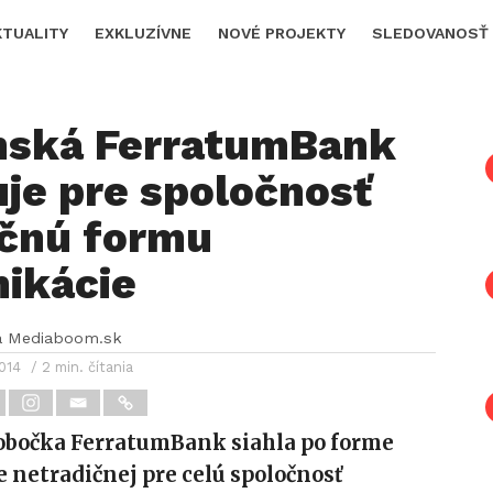
KTUALITY
EXKLUZÍVNE
NOVÉ PROJEKTY
SLEDOVANOSŤ
nská FerratumBank
uje pre spoločnosť
ečnú formu
ikácie
a Mediaboom.sk
2014
/ 2 min. čítania
obočka FerratumBank siahla po forme
netradičnej pre celú spoločnosť