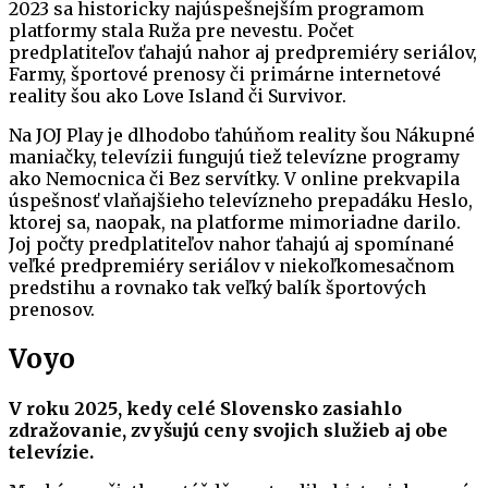
2023 sa historicky najúspešnejším programom
platformy stala Ruža pre nevestu. Počet
predplatiteľov ťahajú nahor aj predpremiéry seriálov,
Farmy, športové prenosy či primárne internetové
reality šou ako Love Island či Survivor.
Na JOJ Play je dlhodobo ťahúňom reality šou Nákupné
maniačky, televízii fungujú tiež televízne programy
ako Nemocnica či Bez servítky. V online prekvapila
úspešnosť vlaňajšieho televízneho prepadáku Heslo,
ktorej sa, naopak, na platforme mimoriadne darilo.
Joj počty predplatiteľov nahor ťahajú aj spomínané
veľké predpremiéry seriálov v niekoľkomesačnom
predstihu a rovnako tak veľký balík športových
prenosov.
Voyo
V roku 2025, kedy celé Slovensko zasiahlo
zdražovanie, zvyšujú ceny svojich služieb aj obe
televízie.