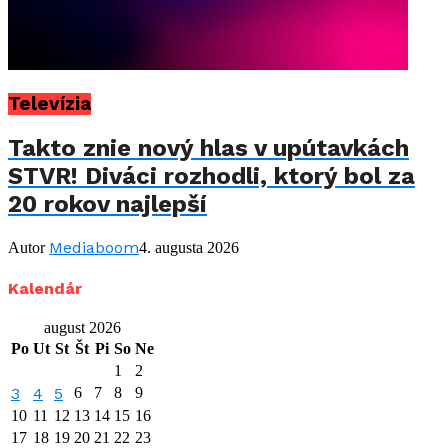
Televízia
Takto znie nový hlas v upútavkách
STVR! Diváci rozhodli, ktorý bol za
20 rokov najlepší
Mediaboom
Autor
4. augusta 2026
Kalendár
august 2026
Po
Ut
St
Št
Pi
So
Ne
1
2
3
4
5
6
7
8
9
10
11
12
13
14
15
16
17
18
19
20
21
22
23