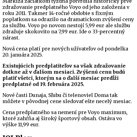
Markíza začiatkom týždňa potvrdila historicky prvé
zdražovanie predplatného Voyo od jeho založenia v
roku 2011. Takmer 14-ročné obdobie s fixným
poplatkom sa odrazilo na dramatickom zvýšení ceny
za službu. Voyo po novom nestojí 5,99 eur ale službu
zdražuje skokovito na 7,99 eur. Ide o 33-percentný
nárast.
Nová cena platí pre nových užívateľov od pondelka
20. januára 2025.
Existujúcich predplatiteľov sa však zdražovanie
dotkne až v ďalšom mesiaci. Zvýšenú cenu budú
platiť všetci, ktorým sa o ďalší mesiac predĺži
predplatné od 19. februára 2025.
Nové časti Dunaja, Sľubu či telenoviel Doma tak
môžete v pôvodnej cene sledovať ešte necelý mesiac.
Cena predplatného sa nemení pre Voyo maximum,
ktoré zahŕňa aj široký športový obsah. Ostáva vo
výške 11,99 eur.