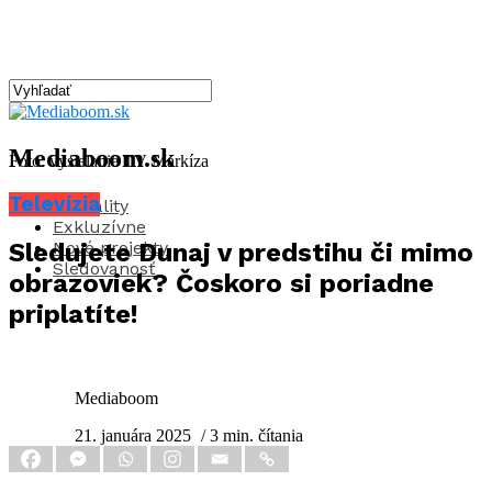
Mediaboom.sk
Foto: vysielanie TV Markíza
Televízia
Aktuality
Exkluzívne
Nové projekty
Sledujete Dunaj v predstihu či mimo
Sledovanosť
obrazoviek? Čoskoro si poriadne
priplatíte!
Mediaboom
21. januára 2025
/ 3 min. čítania