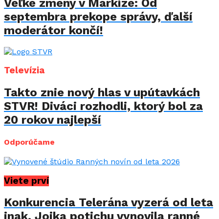
Veľké zmeny v Markíze: Od
septembra prekope správy, ďalší
moderátor končí!
Televízia
Takto znie nový hlas v upútavkách
STVR! Diváci rozhodli, ktorý bol za
20 rokov najlepší
Odporúčame
Viete prví
Konkurencia Telerána vyzerá od leta
inak. Jojka potichu vynovila ranné