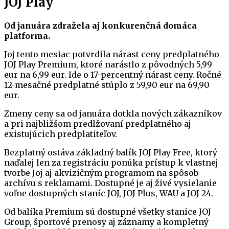
JOJ Play
Od januára zdražela aj konkurenčná domáca
platforma.
Joj tento mesiac potvrdila nárast ceny predplatného
JOJ Play Premium, ktoré narástlo z pôvodných 5,99
eur na 6,99 eur. Ide o 17-percentný nárast ceny. Ročné
12-mesačné predplatné stúplo z 59,90 eur na 69,90
eur.
Zmeny ceny sa od januára dotkla nových zákazníkov
a pri najbližšom predlžovaní predplatného aj
existujúcich predplatiteľov.
Bezplatný ostáva základný balík JOJ Play Free, ktorý
naďalej len za registráciu ponúka prístup k vlastnej
tvorbe Joj aj akvizičným programom na spôsob
archívu s reklamami. Dostupné je aj živé vysielanie
voľne dostupných staníc JOJ, JOJ Plus, WAU a JOJ 24.
Od balíka Premium sú dostupné všetky stanice JOJ
Group, športové prenosy aj záznamy a kompletný