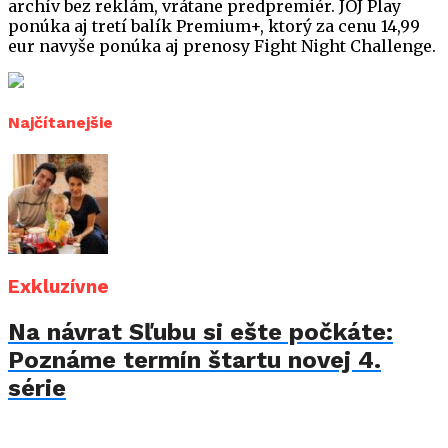
archív bez reklám, vrátane predpremiér. JOJ Play
ponúka aj tretí balík Premium+, ktorý za cenu 14,99
eur navyše ponúka aj prenosy Fight Night Challenge.
Najčítanejšie
Exkluzívne
Na návrat Sľubu si ešte počkáte:
Poznáme termín štartu novej 4.
série