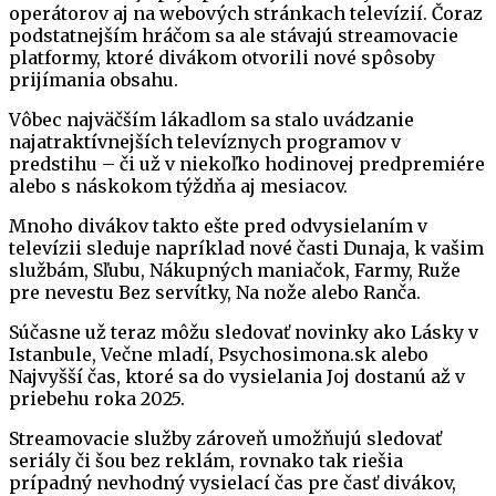
operátorov aj na webových stránkach televízií. Čoraz
podstatnejším hráčom sa ale stávajú streamovacie
platformy, ktoré divákom otvorili nové spôsoby
prijímania obsahu.
Vôbec najväčším lákadlom sa stalo uvádzanie
najatraktívnejších televíznych programov v
predstihu – či už v niekoľko hodinovej predpremiére
alebo s náskokom týždňa aj mesiacov.
Mnoho divákov takto ešte pred odvysielaním v
televízii sleduje napríklad nové časti Dunaja, k vašim
službám, Sľubu, Nákupných maniačok, Farmy, Ruže
pre nevestu Bez servítky, Na nože alebo Ranča.
Súčasne už teraz môžu sledovať novinky ako Lásky v
Istanbule, Večne mladí, Psychosimona.sk alebo
Najvyšší čas, ktoré sa do vysielania Joj dostanú až v
priebehu roka 2025.
Streamovacie služby zároveň umožňujú sledovať
seriály či šou bez reklám, rovnako tak riešia
prípadný nevhodný vysielací čas pre časť divákov,