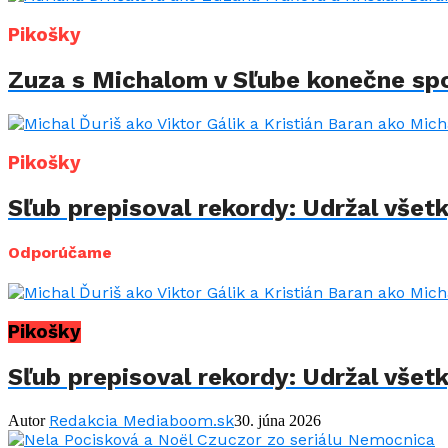
Pikošky
Zuza s Michalom v Sľube konečne spo
Pikošky
Sľub prepisoval rekordy: Udržal všet
Odporúčame
Pikošky
Sľub prepisoval rekordy: Udržal všet
Redakcia Mediaboom.sk
Autor
30. júna 2026