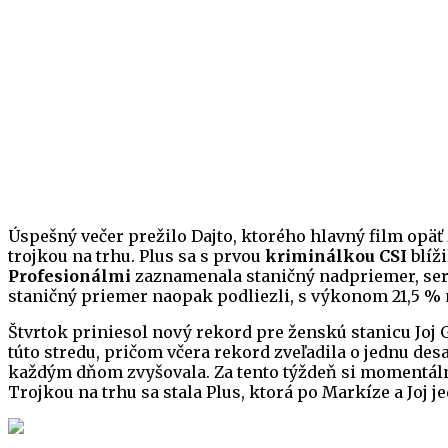
Úspešný večer prežilo Dajto, ktorého hlavný film opä
trojkou na trhu. Plus sa s prvou
kriminálkou CSI
blíži
Profesionálmi
zaznamenala staničný nadpriemer, seri
staničný priemer naopak podliezli, s výkonom 21,5 % 
Štvrtok priniesol nový rekord pre ženskú stanicu Joj
túto stredu, pričom včera rekord zveľadila o jednu de
každým dňom zvyšovala. Za tento týždeň si momentálne
Trojkou na trhu sa stala Plus, ktorá po Markíze a Joj j