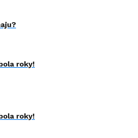
naju?
bola roky!
bola roky!