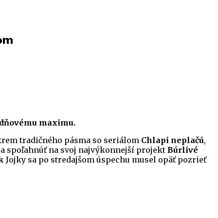
rom
týždňovému maximu.
 okrem tradičného pásma so seriálom
Chlapi neplačú
,
a spoľahnúť na svoj najvýkonnejší projekt
Búrlivé
k
Jojky sa po stredajšom úspechu musel opäť pozrieť