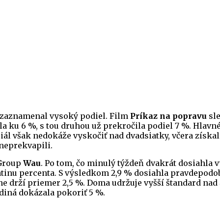
ť zaznamenal vysoký podiel. Film
Príkaz na popravu
sle
la ku 6 %, s tou druhou už prekročila podiel 7 %. Hlavn
ál však nedokáže vyskočiť nad dvadsiatky, včera získal
neprekvapili.
 Group
Wau
. Po tom, čo minulý týždeň dvakrát dosiahla 
satinu percenta. S výsledkom 2,9 % dosiahla pravdepodob
 drží priemer 2,5 %. Doma udržuje vyšší štandard nad 4
ediná dokázala pokoriť 5 %.