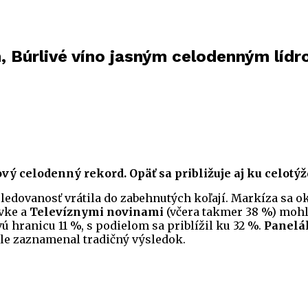
 Búrlivé víno jasným celodenným líd
ový celodenný rekord. Opäť sa približuje aj ku celo
sledovanosť vrátila do zabehnutých koľají. Markíza sa
ovke a
Televíznymi novinami
(včera takmer 38 %) mohl
vú hranicu 11 %, s podielom sa priblížil ku 32 %.
Panelá
ale zaznamenal tradičný výsledok.