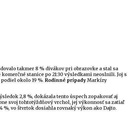
dovalo takmer 8 % divákov pri obrazovke a stal sa
é komerčné stanice po 21:30 výsledkami neoslnili. Joj s
 podiel okolo 19 %.
Rodinné prípady
Markízy
výsledok 2,8 %, dokázala tento úspech zopakovať aj
ne svoj tohtotýždňový vrchol, jej výkonnosť sa zatiaľ
 %, vo štvrtok dosiahla rovnaký výkon ako Dajto.