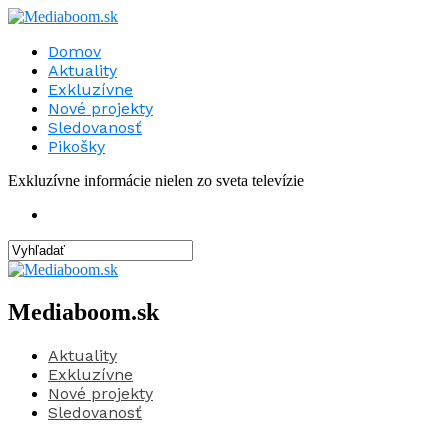
Domov
Aktuality
Exkluzívne
Nové projekty
Sledovanosť
Pikošky
Exkluzívne informácie nielen zo sveta televízie
Mediaboom.sk
Aktuality
Exkluzívne
Nové projekty
Sledovanosť