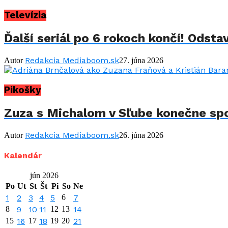
Televízia
Ďalší seriál po 6 rokoch končí! Odstav
Redakcia Mediaboom.sk
Autor
27. júna 2026
Pikošky
Zuza s Michalom v Sľube konečne spo
Redakcia Mediaboom.sk
Autor
26. júna 2026
Kalendár
jún 2026
Po
Ut
St
Št
Pi
So
Ne
1
2
3
4
5
6
7
8
9
10
11
12
13
14
15
16
17
18
19
20
21