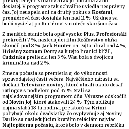
prekryť celých Vinárov a tak ju potiahla až do
desiatej. V programe tak schválne uviedla nesprávny
čas. Joj neuspela ani na druhý pokus s
Kosťami
,
premiérová časť dosiahla len nad 11 %. Už dnes sa
budú vysielať po Kuriérovi v o niečo skoršom čase.
Z menších staníc bola opäť vysoko Plus.
Profesionáli
prekročili 7 %, nasledujúci film
Kráľovstvo ohňa
skončil pod 8 %.
Jack Hunter
na Dajto uhral nad 4 %,
Hriešny zoznam
Domy sa k tejto hranici blížil,
Cudzinka
preliezla len 3 %. Wau bola s dvojicou
kriminálok nad 2 %.
Zmena počasia sa premietla aj do výkonnosti
spravodajskej časti večera. Najväčšieho nárastu sa
dočkali
Televízne noviny
, ktoré uhrali okolo desať
ratingov s podielom pod 37 %. Stali sa
najsledovanejším programom dňa. Výrazne odskočili
od
Novín Joj
, ktoré atakovali 24 %. Tým ubližuje
najmä slabá 18-ta hodina, pre ktorú sa
Krimi
pohybujú okolo dvadsiatky, čo ovplyvňuje aj Noviny.
Darilo sa nasledujúcim kratším reláciám najviac
Najlepšiemu počasiu
, ktoré bolo v dennom rebríčku