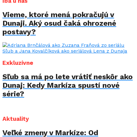
Iba u nás
Vieme, ktoré mená pokračujú v
Dunaji. Aký osud čaká ohrozené
postavy?
Exkluzívne
Sľub sa má po lete vrátiť neskôr ako
Dunaj: Kedy Markíza spustí nové
série?
Aktuality
Veľké zmeny v Markíze: Od