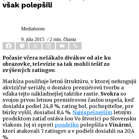
však polepšili
Mediaboom
9. júla 2015
/ 2 min. čítania
Počasie včera nelákalo divákov od ale ku
obrazovke, televízie sa tak mohli tešiť zo
zvýšených ratingov.
Markíza posilňuje letnú štruktúru, v ktorej nefungujú
akvizičné seriály, o domácu premiérovú tvorbu a
vďaka tejto nákladnejšej taktike rastie.
Svokra
so
svojou prvou letnou premiérovou časťou uspela, keď
dosiahla podiel 24,8 %, rating bol, pochopiteľne, pre
búrky vyšší, dosiahol 8,4 %.
Najúspešnejším
letným
produktom zatiaľ ostáva šou Vo štvorici po Slovensku
vlakom. Joj si oproti
pondelku
polepšila s
Vinármi
,
ktorí atakovali 7 ratingov a v podieli dosiahli na 20,4
%.