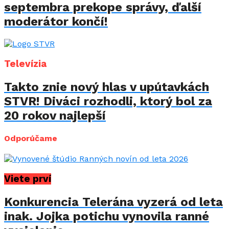
septembra prekope správy, ďalší
moderátor končí!
Televízia
Takto znie nový hlas v upútavkách
STVR! Diváci rozhodli, ktorý bol za
20 rokov najlepší
Odporúčame
Viete prví
Konkurencia Telerána vyzerá od leta
inak. Jojka potichu vynovila ranné