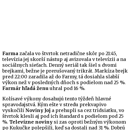
Farma
začala vo štvrtok netradične skôr po 21:45,
televízia jej skorší nástup aj avizovala v televízii a na
sociálnych sieťach. Denný seriál tak šiel s dvomi
brejkami, bežne je prerušovaný trikrát. Markíza brejk
pred 22:00 zaradila až do Farmy, tá dosiahla slabší
výkon než v posledných dňoch s podielom nad 25 %.
Farmár hľadá ženu
uhral pod 16 %.
Kolísavé výkony dosahujú tento týždeň hlavné
spravodajstvá. Kým ešte v stredu prekvapivo
vyskočili
Noviny Joj
a prehupli sa cez tridsiatku, vo
štvrtok klesli aj pod ich štandard s podielom pod 25
%.
Televízne noviny
si zas oproti bežným výkonom
po Kukučke polepšili, keď sa dostali nad 31 %. Dobrú