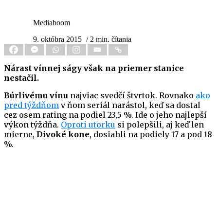
Mediaboom
9. októbra 2015
/ 2 min. čítania
Nárast vínnej ságy však na priemer stanice
nestačil.
Búrlivému vínu
najviac svedčí štvrtok. Rovnako
ako
pred týždňom
v ňom seriál narástol, keď sa dostal
cez osem rating na podiel 23,5 %. Ide o jeho najlepší
výkon týždňa.
Oproti utorku
si polepšili, aj keď len
mierne,
Divoké kone
, dosiahli na podiely 17 a pod 18
%.