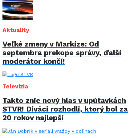
Aktuality
Veľké zmeny v Markíze: Od
septembra prekope správy, ďalší
moderátor končí!
Televízia
Takto znie nový hlas v upútavkách
STVR! Diváci rozhodli, ktorý bol za
20 rokov najlepší