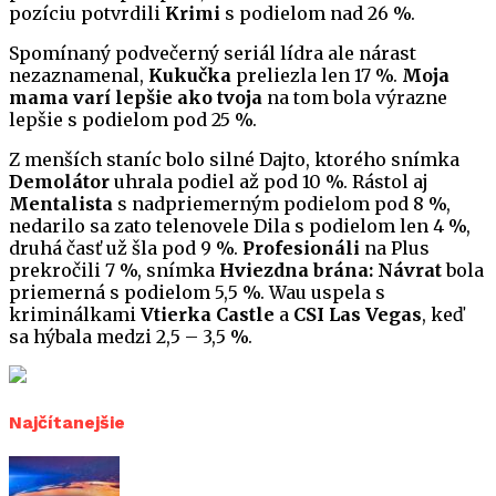
pozíciu potvrdili
Krimi
s podielom nad 26 %.
Spomínaný podvečerný seriál lídra ale nárast
nezaznamenal,
Kukučka
preliezla len 17 %.
Moja
mama varí lepšie ako tvoja
na tom bola výrazne
lepšie s podielom pod 25 %.
Z menších staníc bolo silné Dajto, ktorého snímka
Demolátor
uhrala podiel až pod 10 %. Rástol aj
Mentalista
s nadpriemerným podielom pod 8 %,
nedarilo sa zato telenovele Dila s podielom len 4 %,
druhá časť už šla pod 9 %.
Profesionáli
na Plus
prekročili 7 %, snímka
Hviezdna brána: Návrat
bola
priemerná s podielom 5,5 %. Wau uspela s
kriminálkami
Vtierka Castle
a
CSI Las Vegas
, keď
sa hýbala medzi 2,5 – 3,5 %.
Najčítanejšie