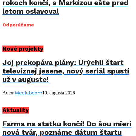
rokoch končí, s Markízou ešte pred
letom oslavoval
Odporúčame
Nové projekty
Joj prekopáva plány: Urýchli štart
televíznej jesene, nový seriál spustí
už v auguste!
Mediaboom
Autor
10. augusta 2026
Aktuality
Farma na statku končí! Do šou mieri
nová tvár, poznáme dátum štartu