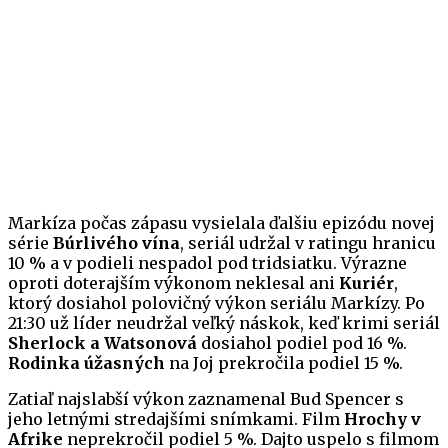
Markíza počas zápasu vysielala ďalšiu epizódu novej
série
Búrlivého vína
, seriál udržal v ratingu hranicu
10 % a v podieli nespadol pod tridsiatku. Výrazne
oproti doterajším výkonom neklesal ani
Kuriér
,
ktorý dosiahol polovičný výkon seriálu Markízy. Po
21:30 už líder neudržal veľký náskok, keď krimi seriál
Sherlock a Watsonová
dosiahol podiel pod 16 %.
Rodinka úžasných
na Joj prekročila podiel 15 %.
Zatiaľ najslabší výkon zaznamenal Bud Spencer s
jeho letnými stredajšími snímkami. Film
Hrochy v
Afrike
neprekročil podiel 5 %. Dajto uspelo s filmom