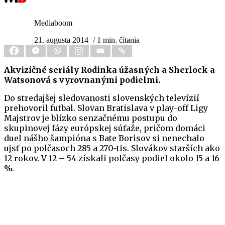
Mediaboom
21. augusta 2014
/ 1 min. čítania
Akvizičné seriály Rodinka úžasných a Sherlock a
Watsonová s vyrovnanými podielmi.
Do stredajšej sledovanosti slovenských televízií
prehovoril futbal. Slovan Bratislava v play-off Ligy
Majstrov je blízko senzačnému postupu do
skupinovej fázy európskej súťaže, pričom domáci
duel nášho šampióna s Bate Borisov si nenechalo
ujsť po polčasoch 285 a 270-tis. Slovákov starších ako
12 rokov. V 12 – 54 získali polčasy podiel okolo 15 a 16
%.