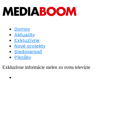
Domov
Aktuality
Exkluzívne
Nové projekty
Sledovanosť
Pikošky
Exkluzívne informácie nielen zo sveta televízie