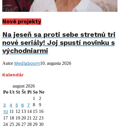
Nové projekty
Na jeseň sa proti sebe stretnú tri
nové seriály! Joj spustí novinku s
východniarmi
Mediaboom
Autor
10. augusta 2026
Kalendár
august 2026
Po
Ut
St
Št
Pi
So
Ne
1
2
3
4
5
6
7
8
9
10
11
12
13
14
15
16
17
18
19
20
21
22
23
24
25
26
27
28
29
30