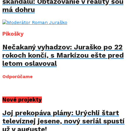
škandálu: Obťažovanie v reality šou
má dohru
Pikošky
Nečakaný vyhadzov: Juraško po 22
rokoch končí, s Markízou ešte pred
letom oslavoval
Odporúčame
Nové projekty
Joj prekopáva plány: Urýchli štart
televíznej jesene, nový seriál spustí
už v auguste!