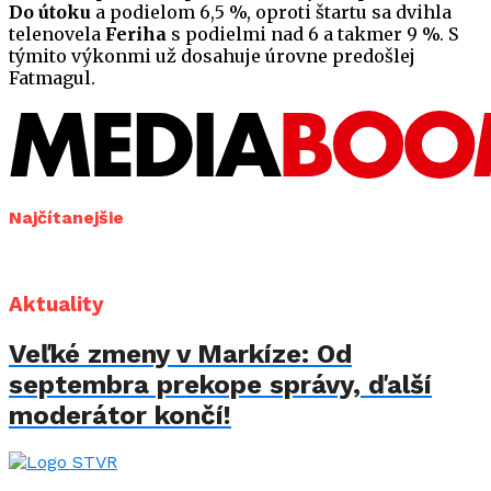
Do útoku
a podielom 6,5 %, oproti štartu sa dvihla
telenovela
Feriha
s podielmi nad 6 a takmer 9 %. S
týmito výkonmi už dosahuje úrovne predošlej
Fatmagul.
Najčítanejšie
Aktuality
Veľké zmeny v Markíze: Od
septembra prekope správy, ďalší
moderátor končí!