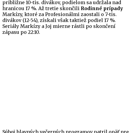
približne 10-tis. divákov, podielom sa udržala nad
hranicou 17 %. Až tretie skončili
Rodinné prípady
Markízy, ktoré za Profesionálmi zaostali o 7-tis.
divákov (12-54), získali však taktiež podiel 17 %.
Seriály Markízy a Joj mierne rástli po skončení
zápasu po 22:10.
Súboj hlavných večerných programov patril opäť pre