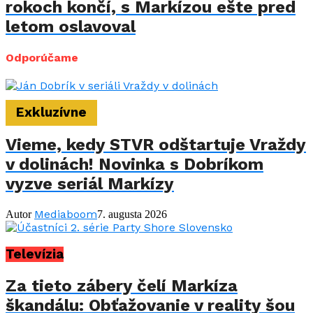
rokoch končí, s Markízou ešte pred
letom oslavoval
Odporúčame
Exkluzívne
Vieme, kedy STVR odštartuje Vraždy
v dolinách! Novinka s Dobríkom
vyzve seriál Markízy
Mediaboom
Autor
7. augusta 2026
Televízia
Za tieto zábery čelí Markíza
škandálu: Obťažovanie v reality šou