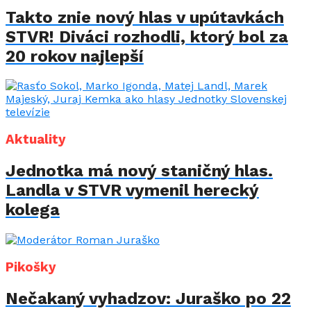
Takto znie nový hlas v upútavkách
STVR! Diváci rozhodli, ktorý bol za
20 rokov najlepší
Aktuality
Jednotka má nový staničný hlas.
Landla v STVR vymenil herecký
kolega
Pikošky
Nečakaný vyhadzov: Juraško po 22