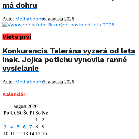
má dohru
Mediaboom
Autor
6. augusta 2026
Viete prví
Konkurencia Telerána vyzerá od leta
inak. Jojka potichu vynovila ranné
vysielanie
Mediaboom
Autor
5. augusta 2026
Kalendár
august 2026
Po
Ut
St
Št
Pi
So
Ne
1
2
3
4
5
6
7
8
9
10
11
12
13
14
15
16