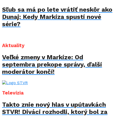
Sľub sa má po lete vrátiť neskôr ako
Dunaj: Kedy Markíza spustí nové
série?
Aktuality
Veľké zmeny v Markíze: Od
septembra prekope správy, ďalší
moderátor končí!
Televízia
Takto znie nový hlas v upútavkách
STVR! Diváci rozhodli, ktorý bol za