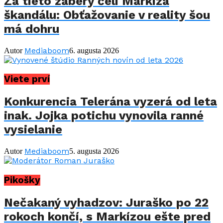
Za tieto zábery čelí Markíza
škandálu: Obťažovanie v reality šou
má dohru
Mediaboom
Autor
6. augusta 2026
Viete prví
Konkurencia Telerána vyzerá od leta
inak. Jojka potichu vynovila ranné
vysielanie
Mediaboom
Autor
5. augusta 2026
Pikošky
Nečakaný vyhadzov: Juraško po 22
rokoch končí, s Markízou ešte pred