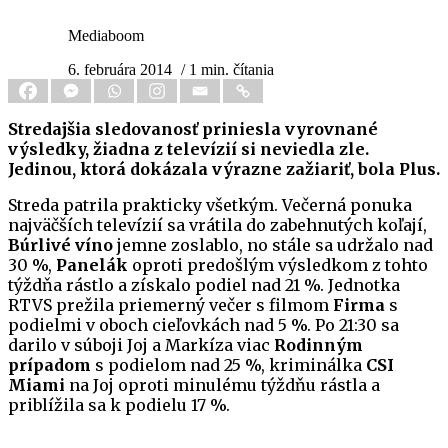
Mediaboom
6. februára 2014
/ 1 min. čítania
Stredajšia sledovanosť priniesla vyrovnané
výsledky, žiadna z televízií si neviedla zle.
Jedinou, ktorá dokázala výrazne zažiariť, bola Plus.
Streda patrila prakticky všetkým. Večerná ponuka
najväčších televízií sa vrátila do zabehnutých koľají,
Búrlivé víno
jemne zoslablo, no stále sa udržalo nad
30 %,
Panelák
oproti predošlým výsledkom z tohto
týždňa rástlo a získalo podiel nad 21 %. Jednotka
RTVS prežila priemerný večer s filmom
Firma
s
podielmi v oboch cieľovkách nad 5 %. Po 21:30 sa
darilo v súboji Joj a Markíza viac
Rodinným
prípadom
s podielom nad 25 %, kriminálka
CSI
Miami
na Joj oproti minulému týždňu rástla a
priblížila sa k podielu 17 %.