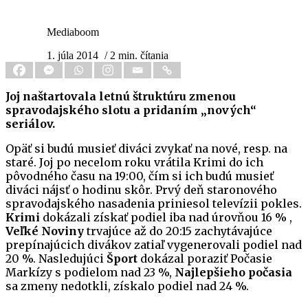
Mediaboom
1. júla 2014
/ 2 min. čítania
Joj naštartovala letnú štruktúru zmenou
spravodajského slotu a pridaním „nových“
seriálov.
Opäť si budú musieť diváci zvykať na nové, resp. na
staré. Joj po necelom roku vrátila Krimi do ich
pôvodného času na 19:00, čím si ich budú musieť
diváci nájsť o hodinu skôr. Prvý deň staronového
spravodajského nasadenia priniesol televízii pokles.
Krimi
dokázali získať podiel iba nad úrovňou 16 % ,
Veľké Noviny
trvajúce až do 20:15 zachytávajúce
prepínajúcich divákov zatiaľ vygenerovali podiel nad
20 %. Nasledujúci
Šport
dokázal poraziť Počasie
Markízy s podielom nad 23 %,
Najlepšieho počasia
sa zmeny nedotkli, získalo podiel nad 24 %.