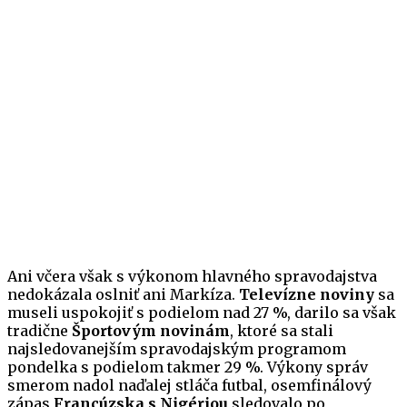
Ani včera však s výkonom hlavného spravodajstva
nedokázala oslniť ani Markíza.
Televízne noviny
sa
museli uspokojiť s podielom nad 27 %, darilo sa však
tradične
Športovým novinám
, ktoré sa stali
najsledovanejším spravodajským programom
pondelka s podielom takmer 29 %. Výkony správ
smerom nadol naďalej stláča futbal, osemfinálový
zápas
Francúzska s Nigériou
sledovalo po