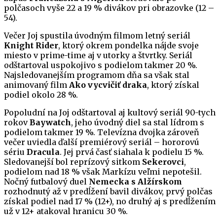
polčasoch vyše 22 a 19 % divákov pri obrazovke (12 –
54).
Večer Joj spustila úvodným filmom letný seriál
Knight Rider
, ktorý okrem pondelka nájde svoje
miesto v prime-time aj v utorky a štvrtky. Seriál
odštartoval uspokojivo s podielom takmer 20 %.
Najsledovanejším programom dňa sa však stal
animovaný film
Ako vycvičiť draka
, ktorý získal
podiel okolo 28 %.
Popoludní na Joj odštartoval aj kultový seriál 90-tych
rokov
Baywatch
, jeho úvodný diel sa stal lídrom s
podielom takmer 19 %. Televízna dvojka zároveň
večer uviedla ďalší premiérový seriál – hororovú
sériu
Dracula
. Jej prvá časť siahala k podielu 15 %.
Sledovanejší bol reprízový sitkom
Sekerovci
,
podielom nad 18 % však Markízu veľmi nepotešil.
Nočný futbalový duel
Nemecka s Alžírskom
rozhodnutý až v predĺžení bavil divákov, prvý polčas
získal podiel nad 17 % (12+), no druhý aj s predĺžením
už v 12+ atakoval hranicu 30 %.