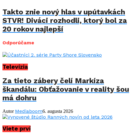
Takto znie nový hlas v upútavkách
STVR! Diváci rozhodli, ktorý bol za
20 rokov najlepší
Odporúčame
Televízia
Za tieto zábery čelí Markíza
škandálu: Obťažovanie v reality šou
má dohru
Mediaboom
Autor
6. augusta 2026
Viete prví