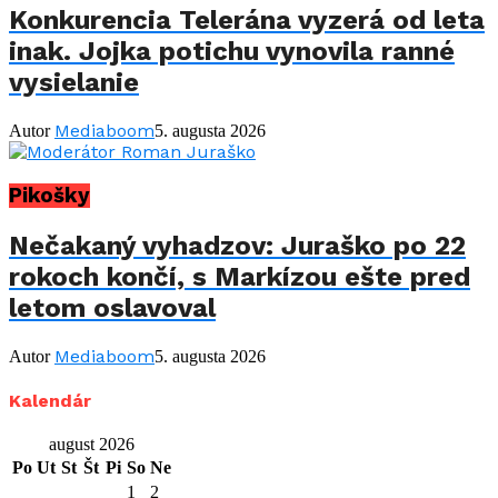
Konkurencia Telerána vyzerá od leta
inak. Jojka potichu vynovila ranné
vysielanie
Mediaboom
Autor
5. augusta 2026
Pikošky
Nečakaný vyhadzov: Juraško po 22
rokoch končí, s Markízou ešte pred
letom oslavoval
Mediaboom
Autor
5. augusta 2026
Kalendár
august 2026
Po
Ut
St
Št
Pi
So
Ne
1
2