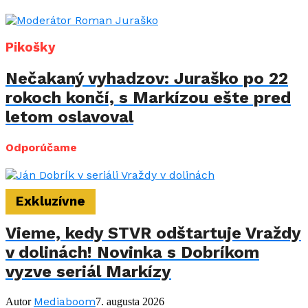
Pikošky
Nečakaný vyhadzov: Juraško po 22
rokoch končí, s Markízou ešte pred
letom oslavoval
Odporúčame
Exkluzívne
Vieme, kedy STVR odštartuje Vraždy
v dolinách! Novinka s Dobríkom
vyzve seriál Markízy
Mediaboom
Autor
7. augusta 2026