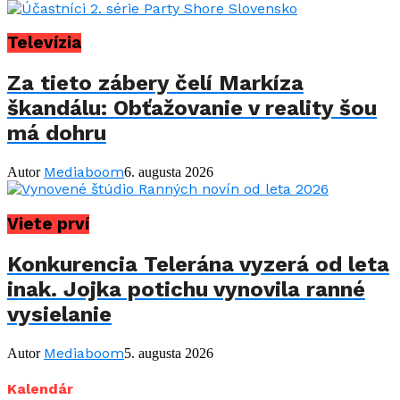
Televízia
Za tieto zábery čelí Markíza
škandálu: Obťažovanie v reality šou
má dohru
Mediaboom
Autor
6. augusta 2026
Viete prví
Konkurencia Telerána vyzerá od leta
inak. Jojka potichu vynovila ranné
vysielanie
Mediaboom
Autor
5. augusta 2026
Kalendár