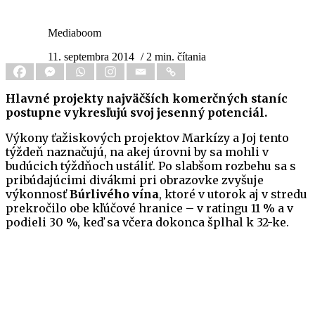
Mediaboom
11. septembra 2014
/ 2 min. čítania
Hlavné projekty najväčších komerčných staníc
postupne vykresľujú svoj jesenný potenciál.
Výkony ťažiskových projektov Markízy a Joj tento
týždeň naznačujú, na akej úrovni by sa mohli v
budúcich týždňoch ustáliť. Po slabšom rozbehu sa s
pribúdajúcimi divákmi pri obrazovke zvyšuje
výkonnosť
Búrlivého vína
, ktoré v utorok aj v stredu
prekročilo obe kľúčové hranice – v ratingu 11 % a v
podieli 30 %, keď sa včera dokonca šplhal k 32-ke.