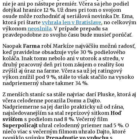
nie je ani po nástupe premiér. Včera sa jeho podiel
dotýkal hranice 12 %. Už dnes pri tom o svojom
osude môže rozhodnúť aj seriálová novinka Dr. Ema,
ktorá pri štarte
vyhrala len v Bratislave
, no celkovým
výkonom
neoslnila
. V prípade prepadu sa
pravdepodobne zo svojho času bude musieť porúčať.
Naopak
Farma
robí Markíze najväčšiu možnú radosť,
keď pravidelne obsadzuje vyše 30 % podielového
koláča. Inak tomu nebolo ani v utorok a stredu, v
druhý pracovný deň pri tom záujem o reality šou
zvýšil aj úraz na farme. Včera sa už jej ratingový
výkon znížil pod 9 %, stále to však stačilo na vysoko
nadpriemerný share takmer 34 %.
Z menších staníc sa stále najviac darí Pluske, ktorá aj
včera celodenne porazila Domu a Dajto.
Nadpriemerne sa jej darilo prakticky už od rána,
najsledovanejším sa stal reprízový sitkom
Hoď
svišťom
s podielom nad 8 %. Večerný film
Superpolicajt
uhral celodenný priemer nad 5 %. O
niečo viac s večerným filmom uhralo Dajto, ktoré
ponúklo snímku
Prepadnutie vo vzduchu
s