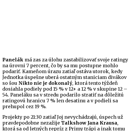
Panelák
má zas za úlohu zastabilizovať svoje ratingy
na úrovni 7 percent, čo by sa mu postupne mohlo
podariť. Kameňom úrazu zatiaľ ostáva utorok, kedy
Jednotka úspešne uberá ostatným staniciam divákov
so šou
Nikto nie je dokonalý
, ktorá tento týždeň
dosiahla podiely pod 15 % v 12+ a 12 % v skupine 12 –
54. Paneláku sa v stredu podarilo stratiť na dôležitú
ratingovú hranicu 7 % len desatinu a v podieli sa
prehupol cez 19 %.
Projekty po 21:30 zatiaľ Joj nevychádzajú, úspech už
pravdepodobne nezažije
Talkshow Jana Krausa
,
ktorá sa od letných repríz z Primy trápi a inak tomu