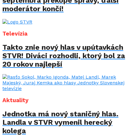
septembra prekope správy, ďalší
moderátor končí!
Televízia
Takto znie nový hlas v upútavkách
STVR! Diváci rozhodli, ktorý bol za
20 rokov najlepší
Aktuality
Jednotka má nový staničný hlas.
Landla v STVR vymenil herecký
kolega