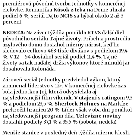
premiérovú pôvodnú tvorbu Jednotky v komerčnej
cieľovke. Romantika
Kúsok z teba
na Dome uhrala
podiel 6 %, seriál Dajto
NCIS
sa hýbal okolo 2 až 3
percent.
NEDEĽA:
Na záver týždňa ponúkla RTVS ďalší diel
pôvodného seriálu
Tajné životy
. Príbeh z prostredia
azylového domu dosiahol mierny nárast, keď ho
sledovalo celkovo 463-tisíc divákov s podielom 19,4
%. V 12 – 54 dosiahol seriál podiel 11,4 %. Tajné
životy sa tak naďalej držia výkonov, ktoré minulú jar
dosahovala Kolonáda.
Zároveň seriál Jednotky predviedol výkon, ktorý
znamenal líderstvo v 12+. V komerčnej cieľovke zas
bola jednotkou Joj, ktorá odvysielala aj
najsledovanejší film víkendu
V utajení
s ratingom 9,3
% a podielom 23,5 %.
Sherlock Holmes
na Markíze
prekročil hranicu 20 %. Líder však v oba dni ponúkol
najsledovanejší program dňa,
Televízne noviny
dosiahli podiely 37,1 % a 35,5 % (sobota, nedeľa).
Menšie stanice v posledný deň týždňa mierne klesli.