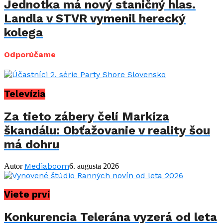
Jednotka má nový staničný hlas.
Landla v STVR vymenil herecký
kolega
Odporúčame
Televízia
Za tieto zábery čelí Markíza
škandálu: Obťažovanie v reality šou
má dohru
Mediaboom
Autor
6. augusta 2026
Viete prví
Konkurencia Telerána vyzerá od leta