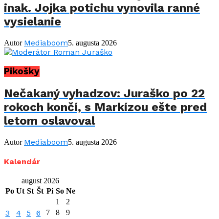
inak. Jojka potichu vynovila ranné
vysielanie
Mediaboom
Autor
5. augusta 2026
Pikošky
Nečakaný vyhadzov: Juraško po 22
rokoch končí, s Markízou ešte pred
letom oslavoval
Mediaboom
Autor
5. augusta 2026
Kalendár
august 2026
Po
Ut
St
Št
Pi
So
Ne
1
2
3
4
5
6
7
8
9