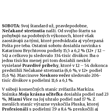
SOBOTA:
Svoj štandard už, pravdepodobne,
Nečakané stretnutia
našli. Od svojho štartu sa
pohybujú na podobných výkonoch, ktoré však
zaostávajú za tými, ktoré predvádzala aj vyčerpaná
Pošta pre teba. Ostatnú sobotu dosiahla novinka s
Katarínou Brychtovou podiely 15,5 a 6,2 % (12+ / 12 –
54) a celkovo ju sledovalo 334-tisíc divákov. Iba o
jednu tisícku menej pri tom dosiahli neskôr
vysielané
Pravdivé príbehy
, ktoré v 12 – 54 dokonca
predstihli Nečakané stretnutia (6,6 %, v 12+ podiel
15,6 %). Marcinove
Neskoro večer
sledovalo 206-
tisíc divákov s podielmi 11,6 a 6,1 %.
V súboji komerčných staníc zvíťazila Markíza.
Snímka
Moja krásna učiteľka
dosiahla podiel nad 23
%,
Miami Vice
na Joj uhralo podiel nad 17 %. Z
menších staníc výrazne vyskočila Pluska, ktorej
Profesionáli
s podielmi 7,9 a 8,4 % preskočili aj