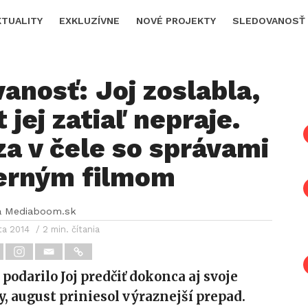
KTUALITY
EXKLUZÍVNE
NOVÉ PROJEKTY
SLEDOVANOSŤ
anosť: Joj zoslabla,
 jej zatiaľ nepraje.
a v čele so správami
černým filmom
a Mediaboom.sk
ta 2014
/ 2 min. čítania
 podarilo Joj predčiť dokonca aj svoje
, august priniesol výraznejší prepad.