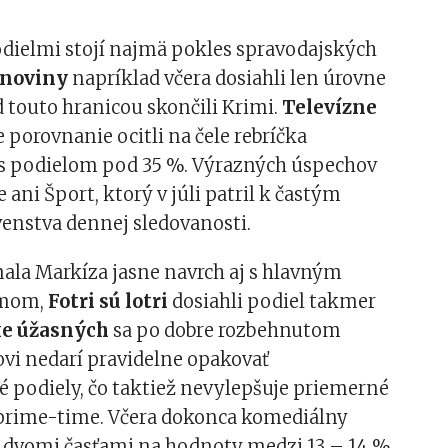
odielmi stojí najmä pokles spravodajských
 noviny
napríklad včera dosiahli len úrovne
 touto hranicou skončili Krimi.
Televízne
e porovnanie ocitli na čele rebríčka
 s podielom pod 35 %. Výrazných úspechov
 ani Šport, ktorý v júli patril k častým
venstva dennej sledovanosti.
ala Markíza jasne navrch aj s hlavným
lmom,
Fotri sú lotri
dosiahli podiel takmer
e úžasných
sa po dobre rozbehnutom
vi nedarí pravidelne opakovať
 podiely, čo taktiež nevylepšuje priemerné
v prime-time. Včera dokonca komediálny
 s dvomi časťami na hodnoty medzi 13 – 14 %.