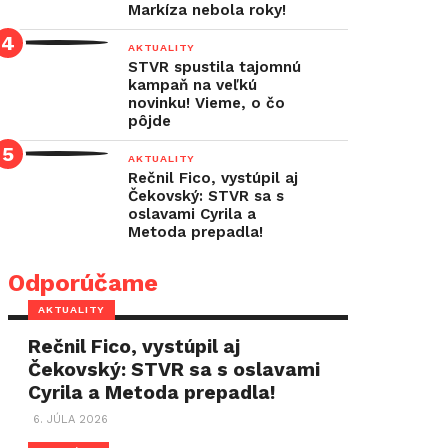
Markíza nebola roky!
AKTUALITY
STVR spustila tajomnú
kampaň na veľkú
novinku! Vieme, o čo
pôjde
AKTUALITY
Rečnil Fico, vystúpil aj
Čekovský: STVR sa s
oslavami Cyrila a
Metoda prepadla!
Odporúčame
AKTUALITY
Rečnil Fico, vystúpil aj
Čekovský: STVR sa s oslavami
Cyrila a Metoda prepadla!
6. JÚLA 2026