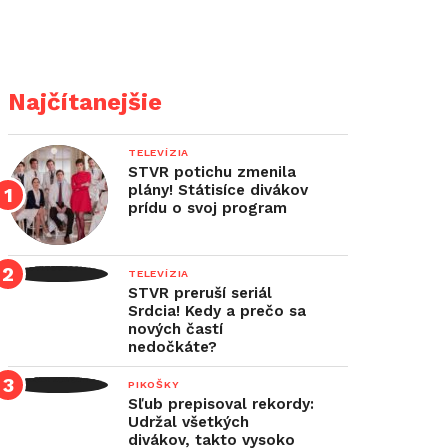
Najčítanejšie
TELEVÍZIA
STVR potichu zmenila
plány! Státisíce divákov
prídu o svoj program
TELEVÍZIA
STVR preruší seriál
Srdcia! Kedy a prečo sa
nových častí
nedočkáte?
PIKOŠKY
Sľub prepisoval rekordy:
Udržal všetkých
divákov, takto vysoko