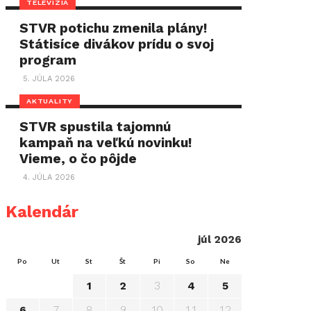
TELEVÍZIA
STVR potichu zmenila plány!
Státisíce divákov prídu o svoj
program
5. JÚLA 2026
AKTUALITY
STVR spustila tajomnú
kampaň na veľkú novinku!
Vieme, o čo pôjde
4. JÚLA 2026
Kalendár
júl 2026
Po
Ut
St
Št
Pi
So
Ne
3
1
2
4
5
7
8
9
10
11
12
6