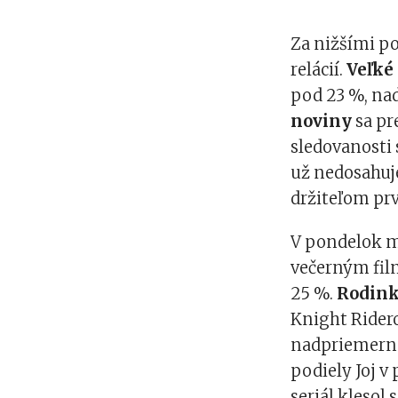
Za nižšími p
relácií.
Veľké
pod 23 %, nad
noviny
sa pr
sledovanosti
už nedosahuje
držiteľom pr
V pondelok m
večerným fi
25 %.
Rodink
Knight Ridero
nadpriemerné
podiely Joj 
seriál klesol