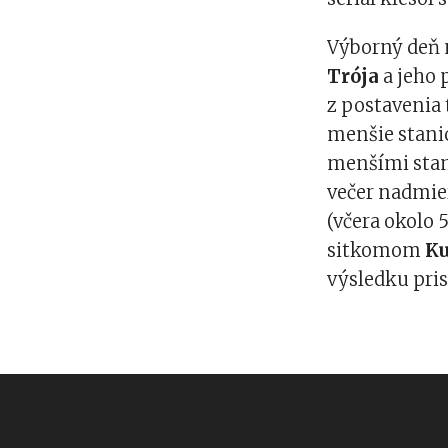
Výborný deň m
Trója
a jeho 
z postavenia 
menšie stani
menšími stani
večer nadmier
(včera okolo 
sitkomom
Ku
výsledku pris