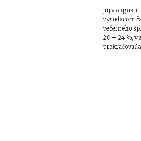
Joj v auguste
vysielacom č
večerného sp
20 – 24 %, v 
prekračovať a