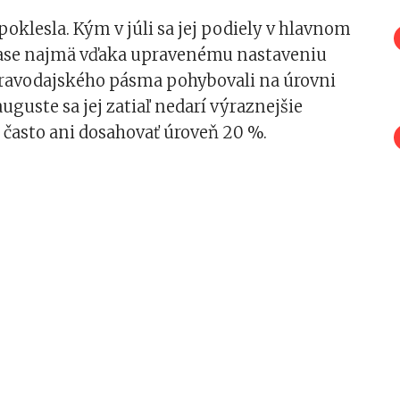
 poklesla. Kým v júli sa jej podiely v hlavnom
ase najmä vďaka upravenému nastaveniu
ravodajského pásma pohybovali na úrovni
auguste sa jej zatiaľ nedarí výraznejšie
 často ani dosahovať úroveň 20 %.