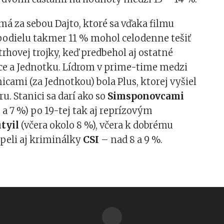
á za sebou Dajto, ktoré sa vďaka filmu
podielu takmer 11 % mohol celodenne tešiť
trhovej trojky, keď predbehol aj ostatné
ce a Jednotku. Lídrom v prime-time medzi
cami (za Jednotkou) bola Plus, ktorej vyšiel
u. Stanici sa darí ako so
Simsponovcami
5 a 7 %) po 19-tej tak aj reprízovým
tyil
(včera okolo 8 %), včera k dobrému
peli aj kriminálky
CSI
– nad 8 a 9 %.