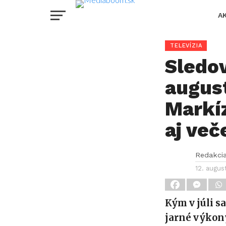
A
TELEVÍZIA
Sledov
august
Markíz
aj ve
Redakci
12. augus
Kým v júli sa
jarné výkony