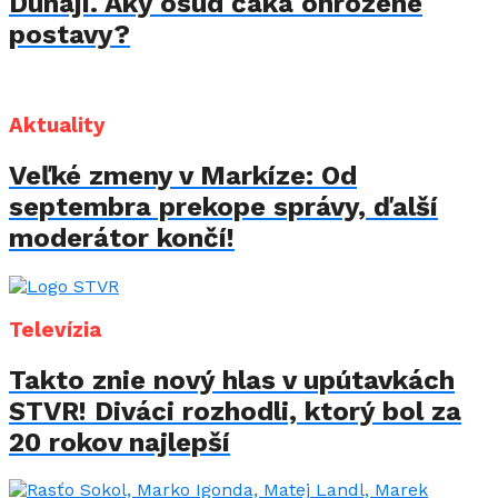
Dunaji. Aký osud čaká ohrozené
postavy?
Aktuality
Veľké zmeny v Markíze: Od
septembra prekope správy, ďalší
moderátor končí!
Televízia
Takto znie nový hlas v upútavkách
STVR! Diváci rozhodli, ktorý bol za
20 rokov najlepší