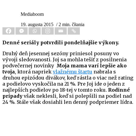
Mediaboom
19. augusta 2015
/ 2 min. čítania
Denné seriály potvrdili pondelňajšie výkony.
Druhý deň jesennej sezóny priniesol posuny vo
vývoji sledovanosti. Joj sa mohla tešiť z posilnenia
podvečernej novinky
Moja mama varí lepšie ako
tvoja
, ktorá napriek
vlažnému štartu
nabrala s
druhou epizódou divákov, keď rástla o viac než rating
a podielovo vyskočila na 21 %. Pre Joj ide o jeden z
najlepších podielov po 18-tej v tomto roku.
Rodinné
prípady
však neklesli, keď si polepšili na podiel nad
24 %. Stále však dosiahli len denný podpriemer lídra.