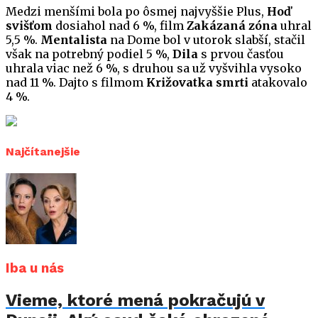
Medzi menšími bola po ôsmej najvyššie Plus,
Hoď
svišťom
dosiahol nad 6 %, film
Zakázaná zóna
uhral
5,5 %.
Mentalista
na Dome bol v utorok slabší, stačil
však na potrebný podiel 5 %,
Dila
s prvou časťou
uhrala viac než 6 %, s druhou sa už vyšvihla vysoko
nad 11 %. Dajto s filmom
Križovatka smrti
atakovalo
4 %.
Najčítanejšie
Iba u nás
Vieme, ktoré mená pokračujú v