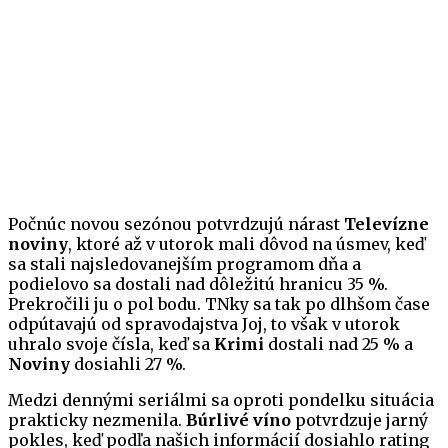
Počnúc novou sezónou potvrdzujú nárast
Televízne
noviny
, ktoré až v utorok mali dôvod na úsmev, keď
sa stali najsledovanejším programom dňa a
podielovo sa dostali nad dôležitú hranicu 35 %.
Prekročili ju o pol bodu. TNky sa tak po dlhšom čase
odpútavajú od spravodajstva Joj, to však v utorok
uhralo svoje čísla, keď sa
Krimi
dostali nad 25 % a
Noviny
dosiahli 27 %.
Medzi dennými seriálmi sa oproti pondelku situácia
prakticky nezmenila.
Búrlivé víno
potvrdzuje jarný
pokles, keď podľa našich informácií dosiahlo rating