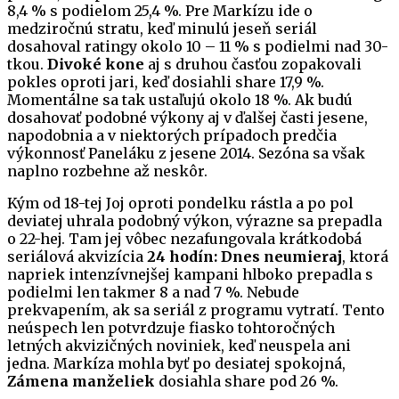
8,4 % s podielom 25,4 %. Pre Markízu ide o
medziročnú stratu, keď minulú jeseň seriál
dosahoval ratingy okolo 10 – 11 % s podielmi nad 30-
tkou.
Divoké kone
aj s druhou časťou zopakovali
pokles oproti jari, keď dosiahli share 17,9 %.
Momentálne sa tak ustaľujú okolo 18 %. Ak budú
dosahovať podobné výkony aj v ďalšej časti jesene,
napodobnia a v niektorých prípadoch predčia
výkonnosť Paneláku z jesene 2014. Sezóna sa však
naplno rozbehne až neskôr.
Kým od 18-tej Joj oproti pondelku rástla a po pol
deviatej uhrala podobný výkon, výrazne sa prepadla
o 22-hej. Tam jej vôbec nezafungovala krátkodobá
seriálová akvizícia
24 hodín: Dnes neumieraj
, ktorá
napriek intenzívnejšej kampani hlboko prepadla s
podielmi len takmer 8 a nad 7 %. Nebude
prekvapením, ak sa seriál z programu vytratí. Tento
neúspech len potvrdzuje fiasko tohtoročných
letných akvizičných noviniek, keď neuspela ani
jedna. Markíza mohla byť po desiatej spokojná,
Zámena manželiek
dosiahla share pod 26 %.