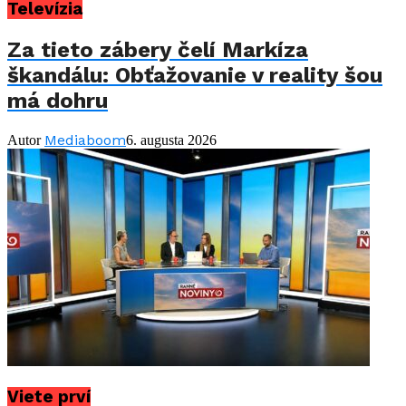
Televízia
Za tieto zábery čelí Markíza
škandálu: Obťažovanie v reality šou
má dohru
Mediaboom
Autor
6. augusta 2026
Viete prví