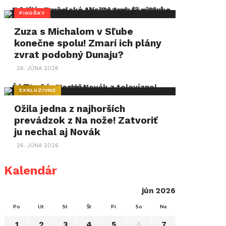
PIKOŠKY
Zuza s Michalom v Sľube
konečne spolu! Zmarí ich plány
zvrat podobný Dunaju?
26. JÚNA 2026
EXKLUZÍVNE
Ožila jedna z najhorších
prevádzok z Na nože! Zatvoriť
ju nechal aj Novák
26. JÚNA 2026
Kalendár
jún 2026
Po
Ut
St
Št
Pi
So
Ne
6
1
2
3
4
5
7