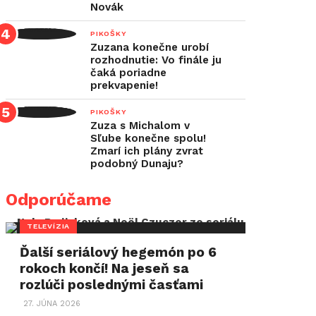
Novák
PIKOŠKY
Zuzana konečne urobí
rozhodnutie: Vo finále ju
čaká poriadne
prekvapenie!
PIKOŠKY
Zuza s Michalom v
Sľube konečne spolu!
Zmarí ich plány zvrat
podobný Dunaju?
Odporúčame
TELEVÍZIA
Ďalší seriálový hegemón po 6
rokoch končí! Na jeseň sa
rozlúči poslednými časťami
27. JÚNA 2026