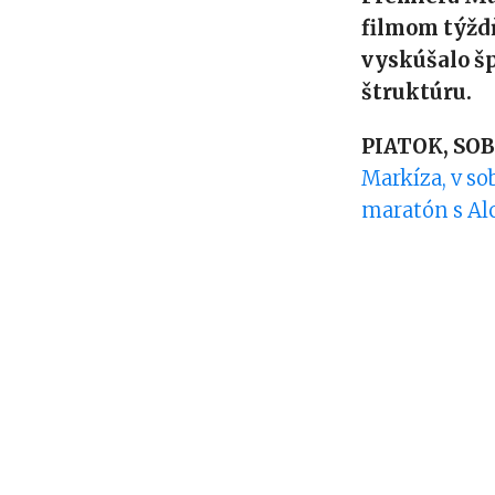
filmom týždň
vyskúšalo šp
štruktúru.
PIATOK, SO
Markíza, v so
maratón s Al