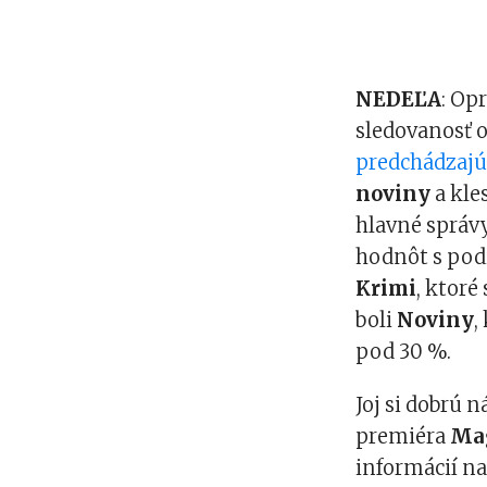
NEDEĽA
: Op
sledovanosť o
predchádzajú
noviny
a kle
hlavné správy
hodnôt s podi
Krimi
, ktoré
boli
Noviny
,
pod 30 %.
Joj si dobrú 
premiéra
Mag
informácií n