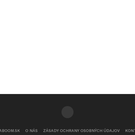
ABOOM.SK
O NÁS
ZÁSADY OCHRANY OSOBNÝCH ÚDAJOV
KON