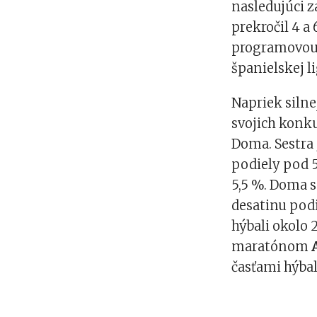
nasledujúci z
prekročil 4 a
programovou
španielskej li
Napriek silne
svojich konku
Doma. Sestra 
podiely pod 
5,5 %. Doma 
desatinu pod
hýbali okolo 
maratónom
časťami hýbal