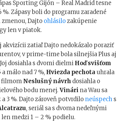
ápas Sporting Gijón – Real Madrid tesne
 6 %. Zápasy boli do programu zaradené
 zmenou, Dajto
ohlásilo
zakúpenie
gy len v piatok.
j akvizícii zatiaľ Dajto nedokázalo poraziť
rentov, v prime-time bola silnejšia Plus aj
Joj dosiahla s dvomi dielmi
Hoď svišťom
5 a málo nad 7 %,
Hviezda pechota
uhrala
s filmom
Neslušný návrh
dosiahla o
ielového bodu menej.
Vinári
na Wau sa
2 a 3 %. Dajto zároveň potvrdilo
neúspech
s
Alcatrazu
, seriál sa s dvoma nedeľnými
 len medzi 1 – 2 % podielu.