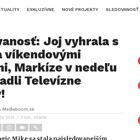
KTUALITY
EXKLUZÍVNE
NOVÉ PROJEKTY
SLEDOVANOSŤ
anosť: Joj vyhrala s
 víkendovými
i, Markíze v nedeľu
adli Televízne
!
a Mediaboom.sk
ta 2015
/ 2 min. čítania
gic Mike sa stala najsledovanejším