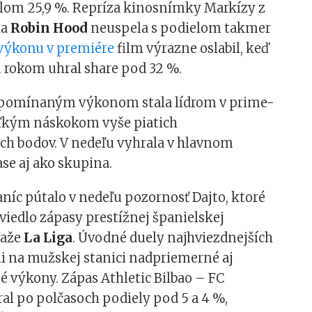
elom 25,9 %. Repríza kinosnímky Markízy z
ka
Robin Hood
neuspela s podielom takmer
výkonu v premiére
film výrazne oslabil, keď
 rokom uhral share pod 32 %.
 spomínaným výkonom stala lídrom v prime-
veľkým náskokom vyše piatich
ch bodov. V nedeľu vyhrala v hlavnom
se aj ako skupina.
níc pútalo v nedeľu pozornosť Dajto, ktoré
iedlo zápasy prestížnej španielskej
ťaže
La Liga
. Úvodné duely najhviezdnejších
li na mužskej stanici nadpriemerné aj
 výkony. Zápas Athletic Bilbao – FC
al po polčasoch podiely pod 5 a 4 %,