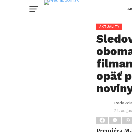
A
AKTUALITY
Sledov
oboma
filmam
opäť p
noviny
Redakci
24. augus
Premiéra Ma