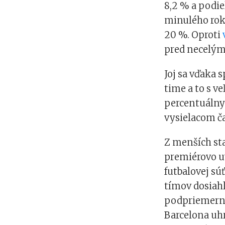
8,2 % a podi
minulého ro
20 %. Oproti
pred necelým
Joj sa vďaka
time a to s 
percentuálny
vysielacom ča
Z menších sta
premiérovo uv
futbalovej sú
tímov dosiah
podpriemerné
Barcelona uhr