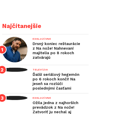
Najčítanejšie
EXKLUZÍVNE
Drsný koniec reštaurácie
z Na nože! Nahnevaní
majitelia po 8 rokoch
zatvárajú
TELEVÍZIA
Ďalší seriálový hegemón
po 6 rokoch končí! Na
jeseň sa rozlúči
poslednými časťami
EXKLUZÍVNE
Ožila jedna z najhorších
prevádzok z Na nože!
Zatvoriť ju nechal aj