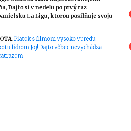
a, Dajto si v nedeľu po prvý raz
anielsku La Ligu, ktorou posilňuje svoju
BOTA
:
Piatok s filmom vysoko vpredu
botu lídrom Joj! Dajto vôbec nevychádza
catrazom