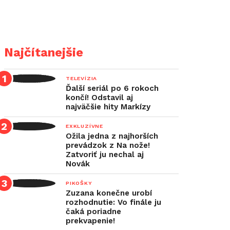
Najčítanejšie
TELEVÍZIA
Ďalší seriál po 6 rokoch
končí! Odstavil aj
najväčšie hity Markízy
EXKLUZÍVNE
Ožila jedna z najhorších
prevádzok z Na nože!
Zatvoriť ju nechal aj
Novák
PIKOŠKY
Zuzana konečne urobí
rozhodnutie: Vo finále ju
čaká poriadne
prekvapenie!