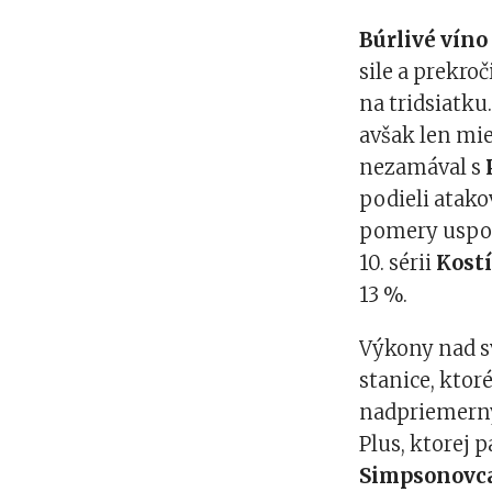
Búrlivé víno
sile a prekroč
na tridsiatku
avšak len mie
nezamával s
podieli atako
pomery uspok
10. sérii
Kost
13 %.
Výkony nad s
stanice, ktor
nadpriemerný
Plus, ktorej 
Simpsonovc