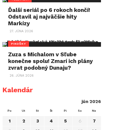
Ďalší seriál po 6 rokoch končí!
Odstavil aj najväčšie hity
Markízy
27. JÚNA 2026
PIKOŠKY
Zuza s Michalom v Sľube
konečne spolu! Zmarí ich plány
zvrat podobný Dunaju?
26. JÚNA 2026
Kalendár
jún 2026
Po
Ut
St
Št
Pi
So
Ne
6
1
2
3
4
5
7