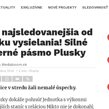
KTUALITY
EXKLUZÍVNE
NOVÉ PROJEKTY
SLEDOVANOSŤ
 najsledovanejšia od
ku vysielania! Silné
černé pásmo Plusky
a Mediaboom.sk
mbra 2014
/ 2 min. čítania
ce v stredu žali nemalé úspechy.
torky dokáže pohnúť Jednotka s výkonmi
ších staníc s reláciou Nikto nie je dokonalý,