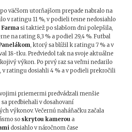
po väčšom utorňajšom prepade nabralo na
ilo v ratingu 11 %, v podieli tesne nedosiahlo
.
Farma
si taktiež po slabšom dni polepšila,
rne na rating 8,3 % a podiel 29,4 %. Futbal
Panelákom
, ktorý sa blížil k ratingu 7 % a v
val 18-tku. Predviedol tak na svoje aktuálne
ojivý výkon. Po prvý raz sa veľmi nedarilo
í
, v ratingu dosiahli 4 % a v podieli prekročili
vojimi priemermi predvádzali menšie
é sa predbiehali v dosahovaní
ch výkonov. Večernú naháňačku začala
pásmo so
skrytou kamerou
a
ami
dosiahlo v náročnom čase