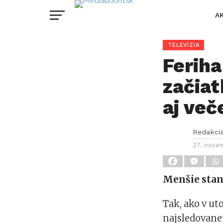
A
TELEVÍZIA
Feriha
začiat
aj ve
Redakci
27. nove
Menšie stani
Tak, ako v u
najsledovanej