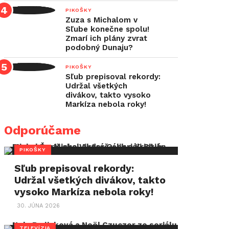
PIKOŠKY
Zuza s Michalom v
Sľube konečne spolu!
Zmarí ich plány zvrat
podobný Dunaju?
PIKOŠKY
Sľub prepisoval rekordy:
Udržal všetkých
divákov, takto vysoko
Markíza nebola roky!
Odporúčame
PIKOŠKY
Sľub prepisoval rekordy:
Udržal všetkých divákov, takto
vysoko Markíza nebola roky!
30. JÚNA 2026
TELEVÍZIA