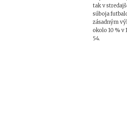
tak v streda
súboja futbal
zásadným výk
okolo 10 % v 
54.