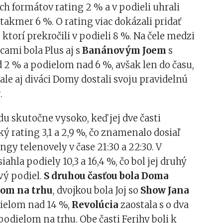
h formátov rating 2 % a v podieli uhrali
takmer 6 %. O rating viac dokázali pridať
, ktorí prekročili v podieli 8 %. Na čele medzi
ami bola Plus aj s
Banánovým Joem
s
2 % a podielom nad 6 %, avšak len do času,
ale aj diváci Domy dostali svoju pravidelnú
y
.
edu skutočne vysoko, keď jej dve časti
ký rating 3,1 a 2,9 %, čo znamenalo dosiaľ
ngy telenovely v čase 21:30 a 22:30. V
ahla podiely 10,3 a 16,4 %, čo bol jej druhý
vý podiel.
S druhou časťou bola Doma
rom na trhu
, dvojkou bola Joj so
Show Jana
ielom nad 14 %,
Revolúcia
zaostala s o dva
odielom na trhu. Obe časti Ferihy boli k