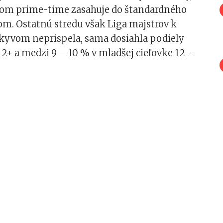
jšom prime-time zasahuje do štandardného
om. Ostatnú stredu však Liga majstrov k
yvom neprispela, sama dosiahla podiely
12+ a medzi 9 – 10 % v mladšej cieľovke 12 –