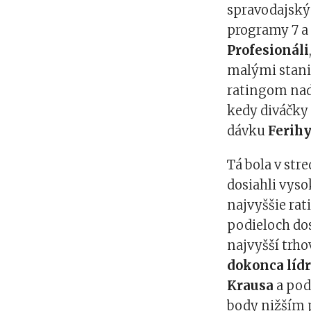
spravodajskýc
programy 7 a 
Profesionáli
malými stanic
ratingom nad 
kedy diváčky 
dávku
Ferih
Tá bola v str
dosiahli vyso
najvyššie rati
podieloch dosi
najvyšší trho
dokonca líd
Krausa
a pod
body nižším p