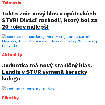
Televízia
Takto znie nový hlas v upútavkách
STVR! Diváci rozhodli, ktorý bol za
20 rokov najlepší
Aktuality
Jednotka má nový staničný hlas.
Landla v STVR vymenil herecký
kolega
Pikošky