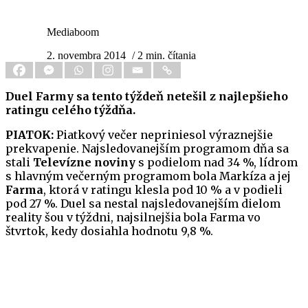
Mediaboom
2. novembra 2014
/ 2 min. čítania
Duel Farmy sa tento týždeň netešil z najlepšieho
ratingu celého týždňa.
PIATOK:
Piatkový večer nepriniesol výraznejšie
prekvapenie. Najsledovanejším programom dňa sa
stali
Televízne noviny
s podielom nad 34 %, lídrom
s hlavným večerným programom bola Markíza a jej
Farma
, ktorá v ratingu klesla pod 10 % a v podieli
pod 27 %. Duel sa nestal najsledovanejším dielom
reality šou v týždni, najsilnejšia bola Farma vo
štvrtok, kedy dosiahla hodnotu 9,8 %.