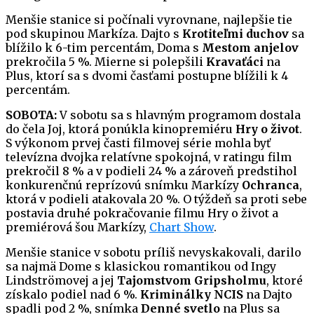
Menšie stanice si počínali vyrovnane, najlepšie tie
pod skupinou Markíza. Dajto s
Krotiteľmi duchov
sa
blížilo k 6-tim percentám, Doma s
Mestom anjelov
prekročila 5 %. Mierne si polepšili
Kravaťáci
na
Plus, ktorí sa s dvomi časťami postupne blížili k 4
percentám.
SOBOTA:
V sobotu sa s hlavným programom dostala
do čela Joj, ktorá ponúkla kinopremiéru
Hry o život
.
S výkonom prvej časti filmovej série mohla byť
televízna dvojka relatívne spokojná, v ratingu film
prekročil 8 % a v podieli 24 % a zároveň predstihol
konkurenčnú reprízovú snímku Markízy
Ochranca
,
ktorá v podieli atakovala 20 %. O týždeň sa proti sebe
postavia druhé pokračovanie filmu Hry o život a
premiérová šou Markízy,
Chart Show
.
Menšie stanice v sobotu príliš nevyskakovali, darilo
sa najmä Dome s klasickou romantikou od Ingy
Lindströmovej a jej
Tajomstvom Gripsholmu
, ktoré
získalo podiel nad 6 %.
Kriminálky NCIS
na Dajto
spadli pod 2 %, snímka
Denné svetlo
na Plus sa