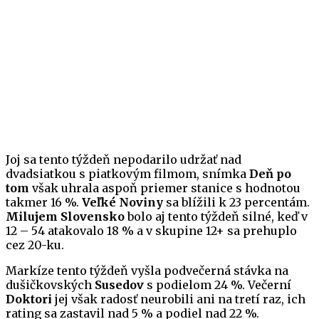
Joj sa tento týždeň nepodarilo udržať nad
dvadsiatkou s piatkovým filmom, snímka
Deň po
tom
však uhrala aspoň priemer stanice s hodnotou
takmer 16 %.
Veľké Noviny
sa blížili k 23 percentám.
Milujem Slovensko
bolo aj tento týždeň silné, keď v
12 – 54 atakovalo 18 % a v skupine 12+ sa prehuplo
cez 20-ku.
Markíze tento týždeň vyšla podvečerná stávka na
dušičkovských
Susedov
s podielom 24 %. Večerní
Doktori
jej však radosť neurobili ani na tretí raz, ich
rating sa zastavil nad 5 % a podiel nad 22 %.