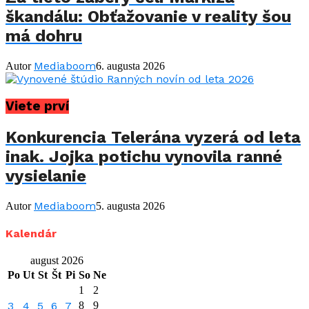
škandálu: Obťažovanie v reality šou
má dohru
Mediaboom
Autor
6. augusta 2026
Viete prví
Konkurencia Telerána vyzerá od leta
inak. Jojka potichu vynovila ranné
vysielanie
Mediaboom
Autor
5. augusta 2026
Kalendár
august 2026
Po
Ut
St
Št
Pi
So
Ne
1
2
3
4
5
6
7
8
9