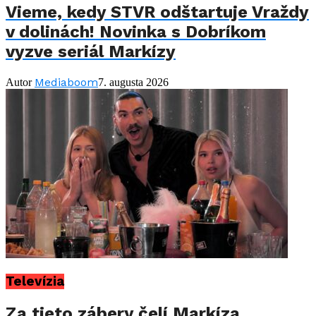
Vieme, kedy STVR odštartuje Vraždy
v dolinách! Novinka s Dobríkom
vyzve seriál Markízy
Mediaboom
Autor
7. augusta 2026
Televízia
Za tieto zábery čelí Markíza