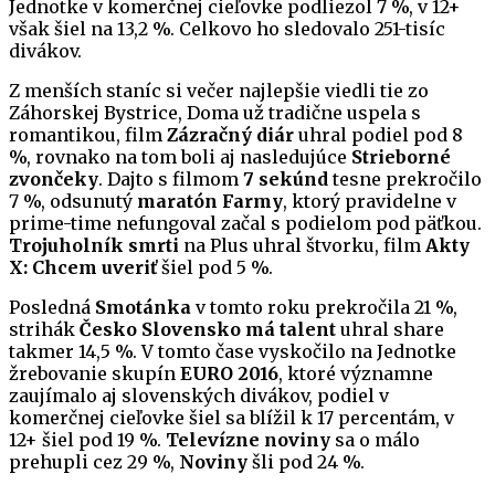
Jednotke v komerčnej cieľovke podliezol 7 %, v 12+
však šiel na 13,2 %. Celkovo ho sledovalo 251-tisíc
divákov.
Z menších staníc si večer najlepšie viedli tie zo
Záhorskej Bystrice, Doma už tradične uspela s
romantikou, film
Zázračný diár
uhral podiel pod 8
%, rovnako na tom boli aj nasledujúce
Strieborné
zvončeky
. Dajto s filmom
7 sekúnd
tesne prekročilo
7 %, odsunutý
maratón Farmy
, ktorý pravidelne v
prime-time nefungoval začal s podielom pod päťkou.
Trojuholník smrti
na Plus uhral štvorku, film
Akty
X: Chcem uveriť
šiel pod 5 %.
Posledná
Smotánka
v tomto roku prekročila 21 %,
strihák
Česko Slovensko má talent
uhral share
takmer 14,5 %. V tomto čase vyskočilo na Jednotke
žrebovanie skupín
EURO 2016
, ktoré významne
zaujímalo aj slovenských divákov, podiel v
komerčnej cieľovke šiel sa blížil k 17 percentám, v
12+ šiel pod 19 %.
Televízne noviny
sa o málo
prehupli cez 29 %,
Noviny
šli pod 24 %.