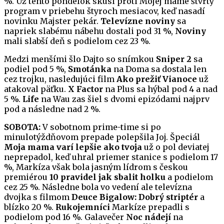
%. Už tento pondelok skúsi proti Mojej mame štvrtý
program v priebehu štyroch mesiacov, keď nasadí
novinku Majster pekár.
Televízne noviny
sa
napriek slabému nábehu dostali pod 31 %,
Noviny
mali slabší deň s podielom cez 23 %.
Medzi menšími šlo Dajto so snímkou
Sniper 2
sa
podiel pod 5 %,
Smotánka
na Doma sa dostala len
cez trojku, nasledujúci film
Ako prežiť Vianoce
už
atakoval päťku.
X Factor
na Plus sa hýbal pod 4 a nad
5 %.
Life
na Wau zas šiel s dvomi epizódami najprv
pod a následne nad 2 %.
SOBOTA:
V sobotnom prime-time si po
minulotýždňovom prepade polepšila Joj. Špeciál
Moja mama varí lepšie ako tvoja
už o pol deviatej
neprepadol, keď uhral priemer stanice s podielom 17
%, Markíza však bola jasným lídrom s českou
premiérou
10 pravidel jak sbalit holku
a podielom
cez 25 %. Následne bola vo vedení ale televízna
dvojka s filmom
Deuce Bigalow: Dobrý striptér
a
blízko 20 %.
Rukojemníci
Markíze prepadli s
podielom pod 16 %. Galavečer
Noc nádejí
na