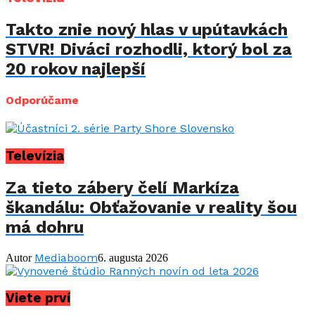
Takto znie nový hlas v upútavkách
STVR! Diváci rozhodli, ktorý bol za
20 rokov najlepší
Odporúčame
Televízia
Za tieto zábery čelí Markíza
škandálu: Obťažovanie v reality šou
má dohru
Mediaboom
Autor
6. augusta 2026
Viete prví