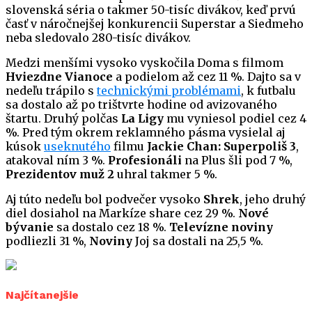
slovenská séria o takmer 50-tisíc divákov, keď prvú
časť v náročnejšej konkurencii Superstar a Siedmeho
neba sledovalo 280-tisíc divákov.
Medzi menšími vysoko vyskočila Doma s filmom
Hviezdne Vianoce
a podielom až cez 11 %. Dajto sa v
nedeľu trápilo s
technickými problémami
, k futbalu
sa dostalo až po trištvrte hodine od avizovaného
štartu. Druhý polčas
La Ligy
mu vyniesol podiel cez 4
%. Pred tým okrem reklamného pásma vysielal aj
kúsok
useknutého
filmu
Jackie Chan: Superpoliš 3
,
atakoval ním 3 %.
Profesionáli
na Plus šli pod 7 %,
Prezidentov muž 2
uhral takmer 5 %.
Aj túto nedeľu bol podvečer vysoko
Shrek
, jeho druhý
diel dosiahol na Markíze share cez 29 %.
Nové
bývanie
sa dostalo cez 18 %.
Televízne noviny
podliezli 31 %,
Noviny
Joj sa dostali na 25,5 %.
Najčítanejšie