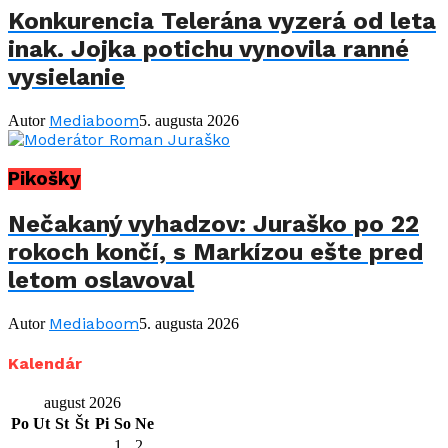
Konkurencia Telerána vyzerá od leta
inak. Jojka potichu vynovila ranné
vysielanie
Mediaboom
Autor
5. augusta 2026
Pikošky
Nečakaný vyhadzov: Juraško po 22
rokoch končí, s Markízou ešte pred
letom oslavoval
Mediaboom
Autor
5. augusta 2026
Kalendár
august 2026
Po
Ut
St
Št
Pi
So
Ne
1
2