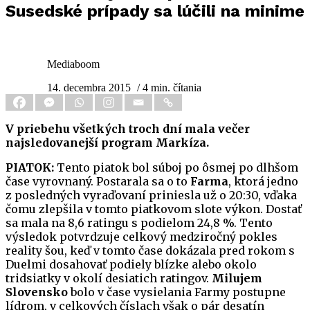
Susedské prípady sa lúčili na minime
Mediaboom
14. decembra 2015
/ 4 min. čítania
V priebehu všetkých troch dní mala večer
najsledovanejší program Markíza.
PIATOK:
Tento piatok bol súboj po ôsmej po dlhšom
čase vyrovnaný. Postarala sa o to
Farma
, ktorá jedno
z posledných vyraďovaní priniesla už o 20:30, vďaka
čomu zlepšila v tomto piatkovom slote výkon. Dostať
sa mala na 8,6 ratingu s podielom 24,8 %. Tento
výsledok potvrdzuje celkový medziročný pokles
reality šou, keď v tomto čase dokázala pred rokom s
Duelmi dosahovať podiely blízke alebo okolo
tridsiatky v okolí desiatich ratingov.
Milujem
Slovensko
bolo v čase vysielania Farmy postupne
lídrom, v celkových číslach však o pár desatín