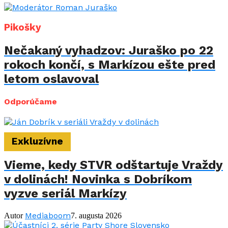
Pikošky
Nečakaný vyhadzov: Juraško po 22
rokoch končí, s Markízou ešte pred
letom oslavoval
Odporúčame
Exkluzívne
Vieme, kedy STVR odštartuje Vraždy
v dolinách! Novinka s Dobríkom
vyzve seriál Markízy
Mediaboom
Autor
7. augusta 2026