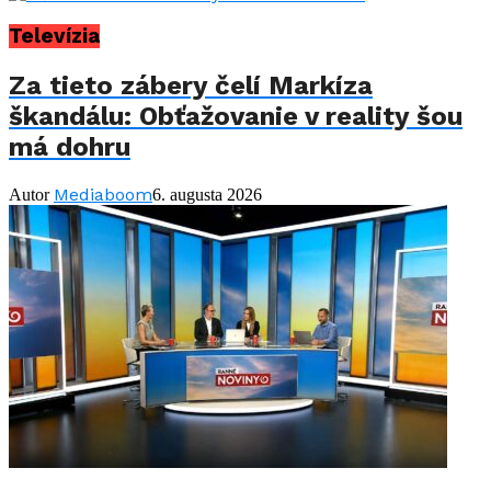
Televízia
Za tieto zábery čelí Markíza
škandálu: Obťažovanie v reality šou
má dohru
Mediaboom
Autor
6. augusta 2026