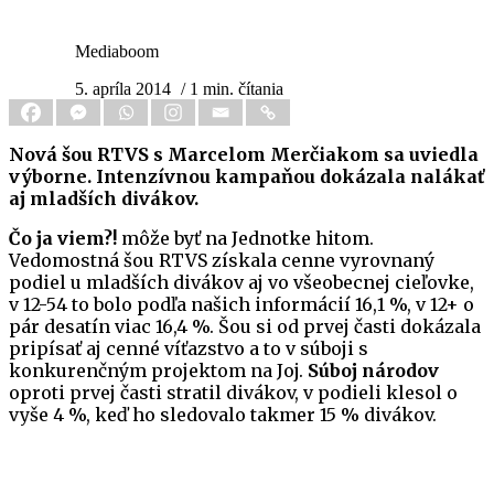
Mediaboom
5. apríla 2014
/ 1 min. čítania
Nová šou RTVS s Marcelom Merčiakom sa uviedla
výborne. Intenzívnou kampaňou dokázala nalákať
aj mladších divákov.
Čo ja viem?!
môže byť na Jednotke hitom.
Vedomostná šou RTVS získala cenne vyrovnaný
podiel u mladších divákov aj vo všeobecnej cieľovke,
v 12-54 to bolo podľa našich informácií 16,1 %, v 12+ o
pár desatín viac 16,4 %. Šou si od prvej časti dokázala
pripísať aj cenné víťazstvo a to v súboji s
konkurenčným projektom na Joj.
Súboj národov
oproti prvej časti stratil divákov, v podieli klesol o
vyše 4 %, keď ho sledovalo takmer 15 % divákov.