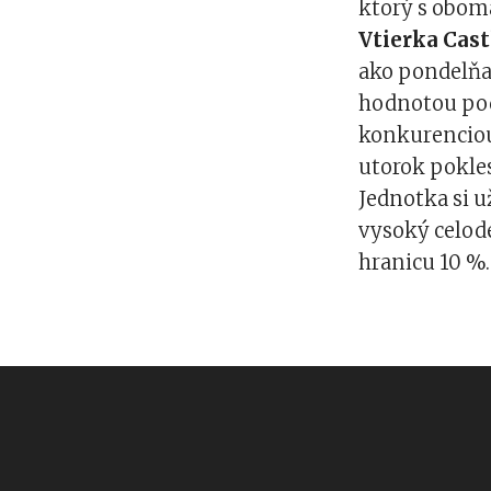
ktorý s obom
Vtierka Cast
ako pondelňa
hodnotou pod 
konkurenciou
utorok pokles
Jednotka si u
vysoký celode
hranicu 10 %.