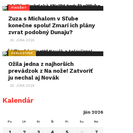
PIKOŠKY
Zuza s Michalom v Sľube
konečne spolu! Zmarí ich plány
zvrat podobný Dunaju?
26. JÚNA 2026
EXKLUZÍVNE
Ožila jedna z najhorších
prevádzok z Na nože! Zatvoriť
ju nechal aj Novák
26. JÚNA 2026
Kalendár
jún 2026
Po
Ut
St
Št
Pi
So
Ne
6
1
2
3
4
5
7