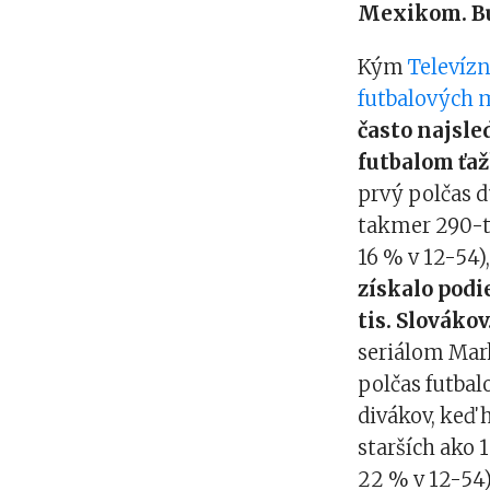
Mexikom. Búr
Kým
Televíz
futbalových m
často najsle
futbalom ťaž
prvý polčas 
takmer 290-ti
16 % v 12-54)
získalo podi
tis. Slovákov
seriálom Mark
polčas futba
divákov, keď 
starších ako 
22 % v 12-54