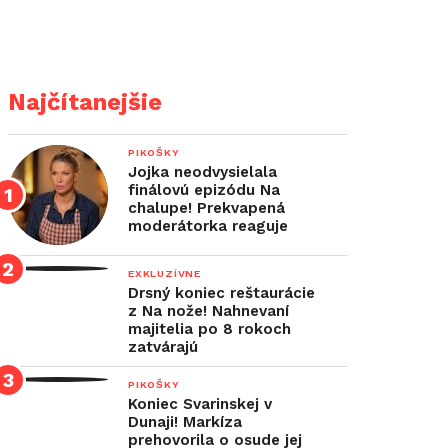
Najčítanejšie
PIKOŠKY
Jojka neodvysielala
finálovú epizódu Na
chalupe! Prekvapená
moderátorka reaguje
EXKLUZÍVNE
Drsný koniec reštaurácie
z Na nože! Nahnevaní
majitelia po 8 rokoch
zatvárajú
PIKOŠKY
Koniec Svarinskej v
Dunaji! Markíza
prehovorila o osude jej