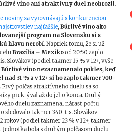
livé víno ani atraktívny duel neohrozil.
ne noviny sa vyrovnávajú s konkurenciou
ajstrovstiev najťažšie
,
Búrlivé víno ako
dovanejší program na Slovensku si s
kú hlavu nerobí
. Napriek tomu, že si už
duelu
Brazília – Mexiko
od 20:50 zaplo
s. Slovákov (podiel takmer 15 % v 12+, vyše
,
Búrlivé víno nezaznamenalo pokles, keď
el nad 31 % a v 12+ si ho zaplo takmer 700-
.
Prvý polčas atraktívneho duelu sa so
ízy prekrýval až do jeho konca. Druhý
lového duelu zaznamenal nárast počtu
ho sledovalo takmer 340-tis. Slovákov
12 rokov (podiel takmer 23 % v 12+, takmer
). Jednotka bola s druhým polčasom duelu