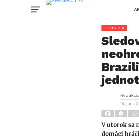
A
TELEVÍZIA
Sledov
neohr
Brazíl
jedno
Redakci
18. júna 
V utorok sa 
domáci hráč