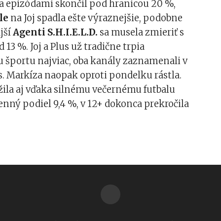
a epizódami skončil pod hranicou 20 %,
le
na Joj spadla ešte výraznejšie, podobne
jší
Agenti S.H.I.E.L.D.
sa musela zmieriť s
13 %. Joj a Plus už tradične trpia
 športu najviac, oba kanály zaznamenali v
. Markíza naopak oproti pondelku rástla.
žila aj vďaka silnému večernému futbalu
nný podiel 9,4 %, v 12+ dokonca prekročila