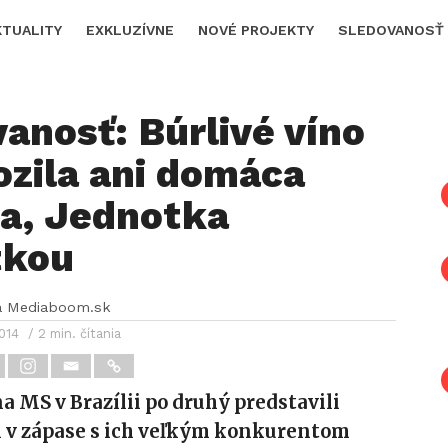
KTUALITY
EXKLUZÍVNE
NOVÉ PROJEKTY
SLEDOVANOSŤ
anosť: Búrlivé víno
ozila ani domáca
ia, Jednotka
tkou
a Mediaboom.sk
2014
/ 2 min. čítania
na MS v Brazílii po druhý predstavili
i v zápase s ich veľkým konkurentom