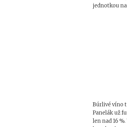
jednotkou na 
Búrlivé víno 
Panelák už fu
len nad 16 %.