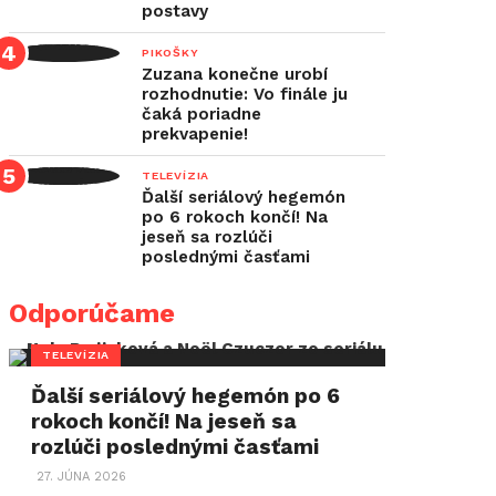
postavy
PIKOŠKY
Zuzana konečne urobí
rozhodnutie: Vo finále ju
čaká poriadne
prekvapenie!
TELEVÍZIA
Ďalší seriálový hegemón
po 6 rokoch končí! Na
jeseň sa rozlúči
poslednými časťami
Odporúčame
TELEVÍZIA
Ďalší seriálový hegemón po 6
rokoch končí! Na jeseň sa
rozlúči poslednými časťami
27. JÚNA 2026