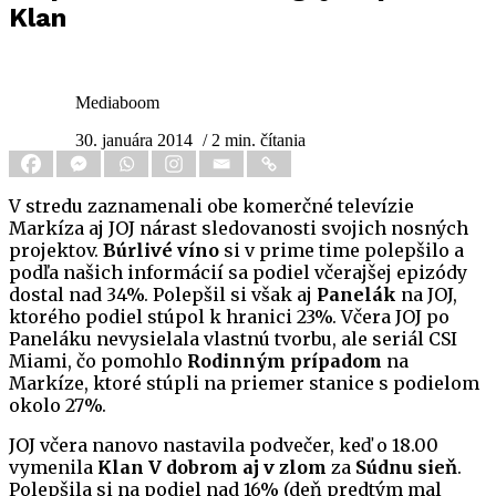
Klan
Mediaboom
30. januára 2014
/ 2 min. čítania
V stredu zaznamenali obe komerčné televízie
Markíza aj JOJ nárast sledovanosti svojich nosných
projektov.
Búrlivé víno
si v prime time polepšilo a
podľa našich informácií sa podiel včerajšej epizódy
dostal nad 34%. Polepšil si však aj
Panelák
na JOJ,
ktorého podiel stúpol k hranici 23%. Včera JOJ po
Paneláku nevysielala vlastnú tvorbu, ale seriál CSI
Miami, čo pomohlo
Rodinným prípadom
na
Markíze, ktoré stúpli na priemer stanice s podielom
okolo 27%.
JOJ včera nanovo nastavila podvečer, keď o 18.00
vymenila
Klan V dobrom aj v zlom
za
Súdnu sieň
.
Polepšila si na podiel nad 16% (deň predtým mal