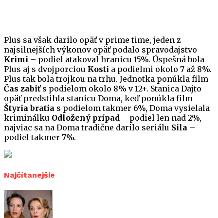
Plus sa však darilo opäť v prime time, jeden z
najsilnejších výkonov opäť podalo spravodajstvo
Krimi
– podiel atakoval hranicu 15%. Úspešná bola
Plus aj s dvojporciou
Kosti
a podielmi okolo 7 až 8%.
Plus tak bola trojkou na trhu. Jednotka ponúkla film
Čas zabiť
s podielom okolo 8% v 12+. Stanica Dajto
opäť predstihla stanicu Doma, keď ponúkla film
Štyria bratia
s podielom takmer 6%, Doma vysielala
kriminálku
Odložený prípad
– podiel len nad 2%,
najviac sa na Doma tradične darilo seriálu
Sila
–
podiel takmer 7%.
Najčítanejšie