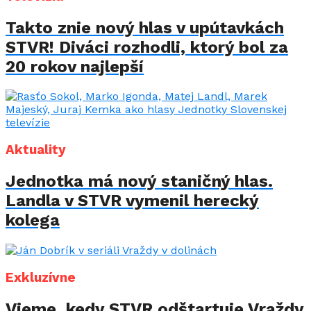
Takto znie nový hlas v upútavkách
STVR! Diváci rozhodli, ktorý bol za
20 rokov najlepší
Aktuality
Jednotka má nový staničný hlas.
Landla v STVR vymenil herecký
kolega
Exkluzívne
Vieme, kedy STVR odštartuje Vraždy