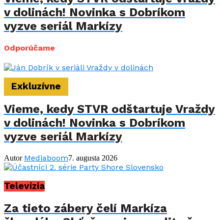
v dolinách! Novinka s Dobríkom
vyzve seriál Markízy
Odporúčame
Exkluzívne
Vieme, kedy STVR odštartuje Vraždy
v dolinách! Novinka s Dobríkom
vyzve seriál Markízy
Mediaboom
Autor
7. augusta 2026
Televízia
Za tieto zábery čelí Markíza