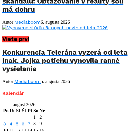
škandálu: Obťažovanie v reality šou
má dohru
Mediaboom
Autor
6. augusta 2026
Viete prví
Konkurencia Telerána vyzerá od leta
inak. Jojka potichu vynovila ranné
vysielanie
Mediaboom
Autor
5. augusta 2026
Kalendár
august 2026
Po
Ut
St
Št
Pi
So
Ne
1
2
3
4
5
6
7
8
9
10
11
12
13
14
15
16