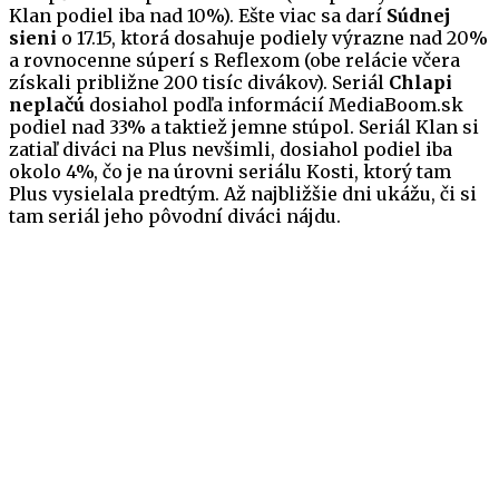
Klan podiel iba nad 10%). Ešte viac sa darí
Súdnej
sieni
o 17.15, ktorá dosahuje podiely výrazne nad 20%
a rovnocenne súperí s Reflexom (obe relácie včera
získali približne 200 tisíc divákov). Seriál
Chlapi
neplačú
dosiahol podľa informácií MediaBoom.sk
podiel nad 33% a taktiež jemne stúpol. Seriál Klan si
zatiaľ diváci na Plus nevšimli, dosiahol podiel iba
okolo 4%, čo je na úrovni seriálu Kosti, ktorý tam
Plus vysielala predtým. Až najbližšie dni ukážu, či si
tam seriál jeho pôvodní diváci nájdu.