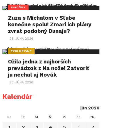
PIKOŠKY
Zuza s Michalom v Sľube
konečne spolu! Zmarí ich plány
zvrat podobný Dunaju?
26. JÚNA 2026
EXKLUZÍVNE
Ožila jedna z najhorších
prevádzok z Na nože! Zatvoriť
ju nechal aj Novák
26. JÚNA 2026
Kalendár
jún 2026
Po
Ut
St
Št
Pi
So
Ne
6
1
2
3
4
5
7