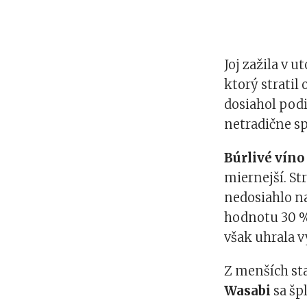
Joj zažila v u
ktorý stratil
dosiahol podi
netradične sp
Búrlivé víno
miernejší. St
nedosiahlo na
hodnotu 30 
však uhrala 
Z menších sta
Wasabi
sa šp