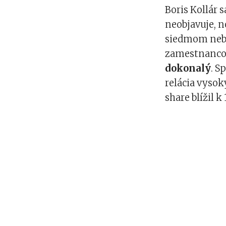
Boris Kollár 
neobjavuje, n
siedmom nebi
zamestnancov
dokonalý
. S
relácia vysok
share blížil 