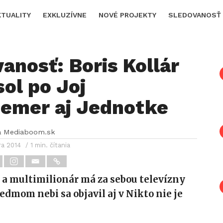
KTUALITY
EXKLUZÍVNE
NOVÉ PROJEKTY
SLEDOVANOSŤ
anosť: Boris Kollár
sol po Joj
iemer aj Jednotke
a Mediaboom.sk
ra 2014
/ 1 min. čítania
a multimilionár má za sebou televízny
iedmom nebi sa objavil aj v Nikto nie je