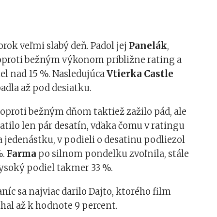
torok veľmi slabý deň. Padol jej
Panelák
,
 oproti bežným výkonom približne rating a
el nad 15 %. Nasledujúca
Vtierka Castle
adla až pod desiatku.
oproti bežným dňom taktiež zažilo pád, ale
ratilo len pár desatín, vďaka čomu v ratingu
 jedenástku, v podieli o desatinu podliezol
%.
Farma
po silnom pondelku zvoľnila, stále
vysoký podiel takmer 33 %.
níc sa najviac darilo Dajto, ktorého film
lhal až k hodnote 9 percent.