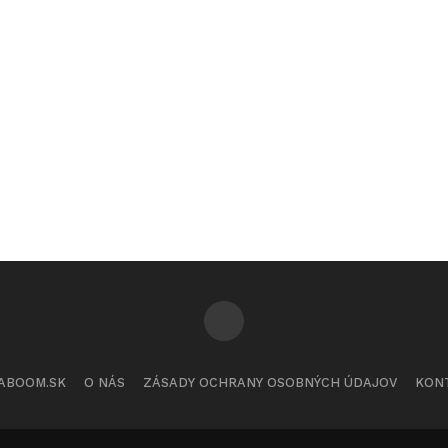
ABOOM.SK
O NÁS
ZÁSADY OCHRANY OSOBNÝCH ÚDAJOV
KON