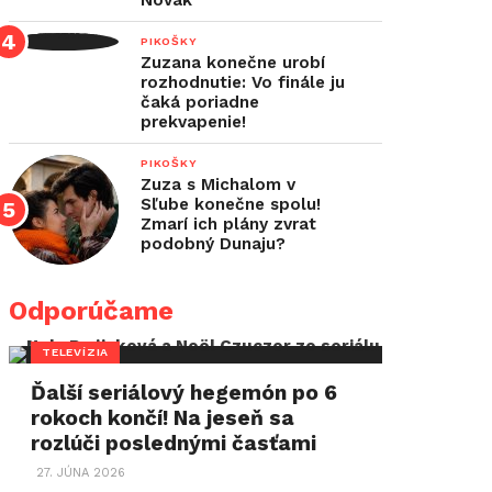
Novák
PIKOŠKY
Zuzana konečne urobí
rozhodnutie: Vo finále ju
čaká poriadne
prekvapenie!
PIKOŠKY
Zuza s Michalom v
Sľube konečne spolu!
Zmarí ich plány zvrat
podobný Dunaju?
Odporúčame
TELEVÍZIA
Ďalší seriálový hegemón po 6
rokoch končí! Na jeseň sa
rozlúči poslednými časťami
27. JÚNA 2026