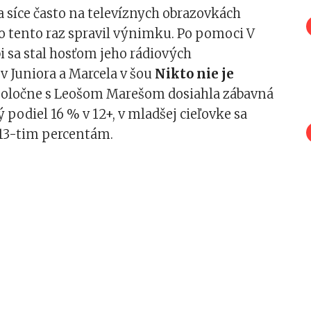
sa síce často na televíznych obrazovkách
o tento raz spravil výnimku. Po pomoci V
 sa stal hosťom jeho rádiových
 Juniora a Marcela v šou
Nikto nie je
poločne s Leošom Marešom dosiahla zábavná
ý podiel 16 % v 12+, v mladšej cieľovke sa
k 13-tim percentám.