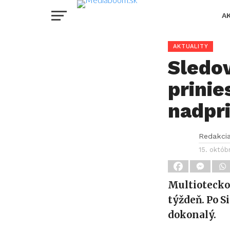
A
AKTUALITY
Sledov
prinie
nadpr
Redakci
15. októb
Multiotecko 
týždeň. Po S
dokonalý.