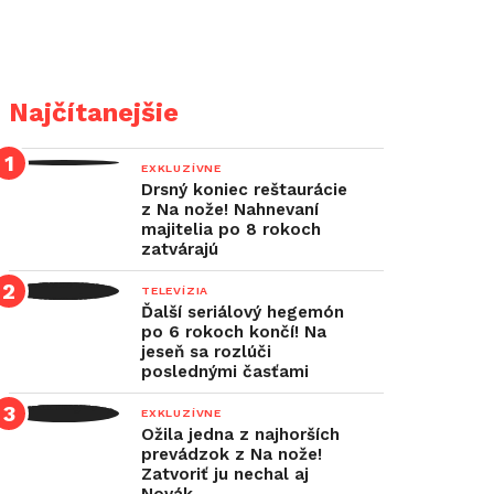
Najčítanejšie
EXKLUZÍVNE
Drsný koniec reštaurácie
z Na nože! Nahnevaní
majitelia po 8 rokoch
zatvárajú
TELEVÍZIA
Ďalší seriálový hegemón
po 6 rokoch končí! Na
jeseň sa rozlúči
poslednými časťami
EXKLUZÍVNE
Ožila jedna z najhorších
prevádzok z Na nože!
Zatvoriť ju nechal aj