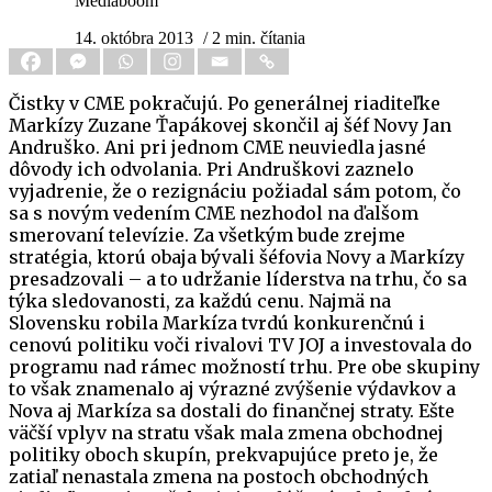
Mediaboom
14. októbra 2013
/ 2 min. čítania
Čistky v CME pokračujú. Po generálnej riaditeľke
Markízy Zuzane Ťapákovej skončil aj šéf Novy Jan
Andruško. Ani pri jednom CME neuviedla jasné
dôvody ich odvolania. Pri Andruškovi zaznelo
vyjadrenie, že o rezignáciu požiadal sám potom, čo
sa s novým vedením CME nezhodol na ďalšom
smerovaní televízie. Za všetkým bude zrejme
stratégia, ktorú obaja bývali šéfovia Novy a Markízy
presadzovali – a to udržanie líderstva na trhu, čo sa
týka sledovanosti, za každú cenu. Najmä na
Slovensku robila Markíza tvrdú konkurenčnú i
cenovú politiku voči rivalovi TV JOJ a investovala do
programu nad rámec možností trhu. Pre obe skupiny
to však znamenalo aj výrazné zvýšenie výdavkov a
Nova aj Markíza sa dostali do finančnej straty. Ešte
väčší vplyv na stratu však mala zmena obchodnej
politiky oboch skupín, prekvapujúce preto je, že
zatiaľ nenastala zmena na postoch obchodných