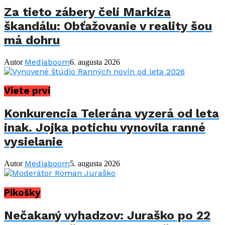
Za tieto zábery čelí Markíza
škandálu: Obťažovanie v reality šou
má dohru
Mediaboom
Autor
6. augusta 2026
Viete prví
Konkurencia Telerána vyzerá od leta
inak. Jojka potichu vynovila ranné
vysielanie
Mediaboom
Autor
5. augusta 2026
Pikošky
Nečakaný vyhadzov: Juraško po 22