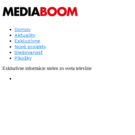
Domov
Aktuality
Exkluzívne
Nové projekty
Sledovanosť
Pikošky
Exkluzívne informácie nielen zo sveta televízie