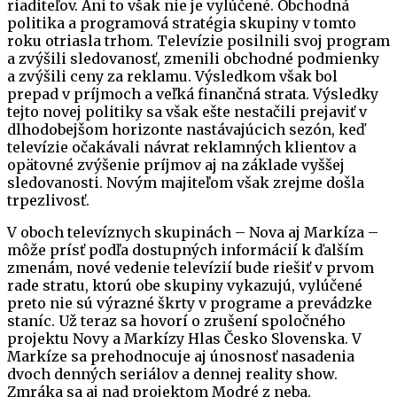
riaditeľov. Ani to však nie je vylúčené. Obchodná
politika a programová stratégia skupiny v tomto
roku otriasla trhom. Televízie posilnili svoj program
a zvýšili sledovanosť, zmenili obchodné podmienky
a zvýšili ceny za reklamu. Výsledkom však bol
prepad v príjmoch a veľká finančná strata. Výsledky
tejto novej politiky sa však ešte nestačili prejaviť v
dlhodobejšom horizonte nastávajúcich sezón, keď
televízie očakávali návrat reklamných klientov a
opätovné zvýšenie príjmov aj na základe vyššej
sledovanosti. Novým majiteľom však zrejme došla
trpezlivosť.
V oboch televíznych skupinách – Nova aj Markíza –
môže prísť podľa dostupných informácií k ďalším
zmenám, nové vedenie televízií bude riešiť v prvom
rade stratu, ktorú obe skupiny vykazujú, vylúčené
preto nie sú výrazné škrty v programe a prevádzke
staníc. Už teraz sa hovorí o zrušení spoločného
projektu Novy a Markízy Hlas Česko Slovenska. V
Markíze sa prehodnocuje aj únosnosť nasadenia
dvoch denných seriálov a dennej reality show.
Zmráka sa aj nad projektom Modré z neba.