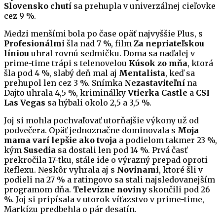
Slovensko chutí
sa prehupla v univerzálnej cieľovke
cez 9 %.
Medzi menšími bola po čase opäť najvyššie Plus, s
Profesionálmi
šla nad 7 %, film
Za nepriateľskou
líniou
uhral rovnú sedmičku. Doma sa naďalej v
prime-time trápi s telenovelou
Kúsok zo mňa
, ktorá
šla pod 4 %, slabý deň mal aj
Mentalista
, keď sa
prehupol len cez 3 %. Snímka
Nezastaviteľní
na
Dajto uhrala 4,5 %, kriminálky
Vtierka Castle
a
CSI
Las Vegas
sa hýbali okolo 2,5 a 3,5 %.
Joj si mohla pochvaľovať utorňajšie výkony už od
podvečera. Opäť jednoznačne dominovala s
Moja
mama varí lepšie ako tvoja
a podielom takmer 23 %,
kým
Susedia
sa dostali len pod 14 %. Prvá časť
prekročila 17-tku, stále ide o výrazný prepad oproti
Reflexu. Neskôr vyhrala aj s
Novinami
, ktoré šli v
podieli na 27 % a ratingovo sa stali najsledovanejším
programom dňa.
Televízne noviny
skončili pod 26
%. Joj si pripísala v utorok víťazstvo v prime-time,
Markízu predbehla o pár desatín.