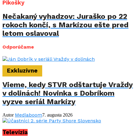
Pikošky
Nečakaný vyhadzov: Juraško po 22
rokoch končí, s Markízou ešte pred
letom oslavoval
Odporúčame
Exkluzívne
Vieme, kedy STVR odštartuje Vraždy
v dolinách! Novinka s Dobríkom
vyzve seriál Markízy
Mediaboom
Autor
7. augusta 2026
Televízia