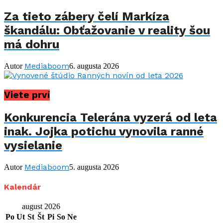
Za tieto zábery čelí Markíza
škandálu: Obťažovanie v reality šou
má dohru
Mediaboom
Autor
6. augusta 2026
Viete prví
Konkurencia Telerána vyzerá od leta
inak. Jojka potichu vynovila ranné
vysielanie
Mediaboom
Autor
5. augusta 2026
Kalendár
august 2026
Po
Ut
St
Št
Pi
So
Ne