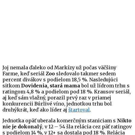
Joj nemala ďaleko od Markízy už počas väčšiny
Farme, keď seriál
Zoo
sledovalo takmer sedem
percent divákov s podielom 18,5 %. Nasledujúci
sitkom
Dovidenia, stará mama
bol už lídrom trhu s
ratingom 4,8 % a podielom pod 18 %. Krausov seriál,
aj keď sám vlažný, porazil prvý raz v priamej
konkurencii Búrlivé víno, jednotkou trhu bol
druhýkrát, keď ako líder aj
štartoval
.
Jednotka opäť uberala komerčným staniciam s
Nikto
nie je dokonalý
, v 12 – 54 šla relácia cez päť ratingov
s podielom 14 %, v 12+ sa dostala pod 18 %. Relácia