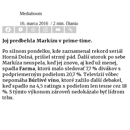
Mediaboom
16. marca 2016
/ 2 min. čítania
Joj predbehla Markízu v prime-time.
Po silnom pondelku, kde zaznamenal rekord seriál
Horná Dolná, prišiel strmý pád. Ďalší utorok po sebe
Markíza neuspela, keď jej znovu, aj keď už menej,
spadla
Farma
, ktorú malo sledovať 7,7 % divákov s
podpriemerným podielom 20,7 %. Televízii vôbec
nepomáha
Búrlivé víno
, ktoré zažilo ďalší debakel,
keď spadlo na 4,5 ratingu s podielom len tesne cez 18
%. S týmto výkonom zároveň nedokázalo byť lídrom
trhu.