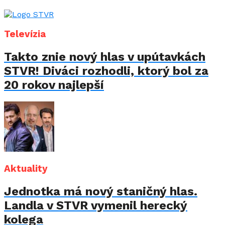
Televízia
Takto znie nový hlas v upútavkách
STVR! Diváci rozhodli, ktorý bol za
20 rokov najlepší
Aktuality
Jednotka má nový staničný hlas.
Landla v STVR vymenil herecký
kolega