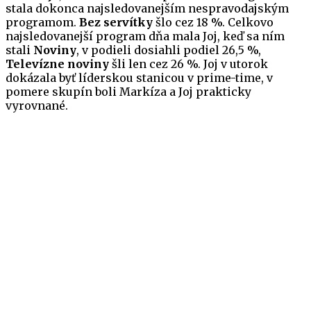
stala dokonca najsledovanejším nespravodajským
programom.
Bez servítky
šlo cez 18 %. Celkovo
najsledovanejší program dňa mala Joj, keď sa ním
stali
Noviny
, v podieli dosiahli podiel 26,5 %,
Televízne noviny
šli len cez 26 %. Joj v utorok
dokázala byť líderskou stanicou v prime-time, v
pomere skupín boli Markíza a Joj prakticky
vyrovnané.