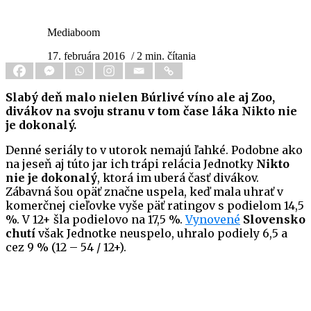
Mediaboom
17. februára 2016
/ 2 min. čítania
Slabý deň malo nielen Búrlivé víno ale aj Zoo,
divákov na svoju stranu v tom čase láka Nikto nie
je dokonalý.
Denné seriály to v utorok nemajú ľahké. Podobne ako
na jeseň aj túto jar ich trápi relácia Jednotky
Nikto
nie je dokonalý
, ktorá im uberá časť divákov.
Zábavná šou opäť značne uspela, keď mala uhrať v
komerčnej cieľovke vyše päť ratingov s podielom 14,5
%. V 12+ šla podielovo na 17,5 %.
Vynovené
Slovensko
chutí
však Jednotke neuspelo, uhralo podiely 6,5 a
cez 9 % (12 – 54 / 12+).