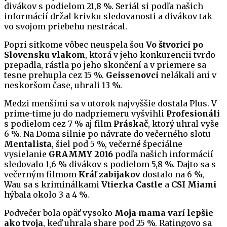
divákov s podielom 21,8 %. Seriál si podľa našich
informácií držal krivku sledovanosti a divákov tak
vo svojom priebehu nestrácal.
Popri sitkome vôbec neuspela šou
Vo štvorici po
Slovensku vlakom
, ktorá v jeho konkurencii tvrdo
prepadla, rástla po jeho skončení a v priemere sa
tesne prehupla cez 15 %.
Geissenovci
nelákali ani v
neskoršom čase, uhrali 13 %.
Medzi menšími sa v utorok najvyššie dostala Plus. V
prime-time ju do nadpriemeru vyšvihli
Profesionáli
s podielom cez 7 % aj film
Práskač
, ktorý uhral vyše
6 %. Na Doma silnie po návrate do večerného slotu
Mentalista
, šiel pod 5 %, večerné špeciálne
vysielanie
GRAMMY 2016
podľa našich informácií
sledovalo 1,6 % divákov s podielom 5,8 %. Dajto sa s
večerným filmom
Kráľ zabijakov
dostalo na 6 %,
Wau sa s kriminálkami
Vtierka Castle
a
CSI Miami
hýbala okolo 3 a 4 %.
Podvečer bola opäť vysoko
Moja mama varí lepšie
ako tvoja
, keď uhrala share pod 25 %. Ratingovo sa