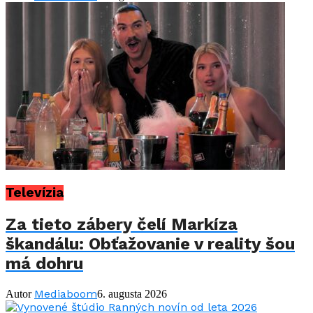
Televízia
Za tieto zábery čelí Markíza
škandálu: Obťažovanie v reality šou
má dohru
Mediaboom
Autor
6. augusta 2026