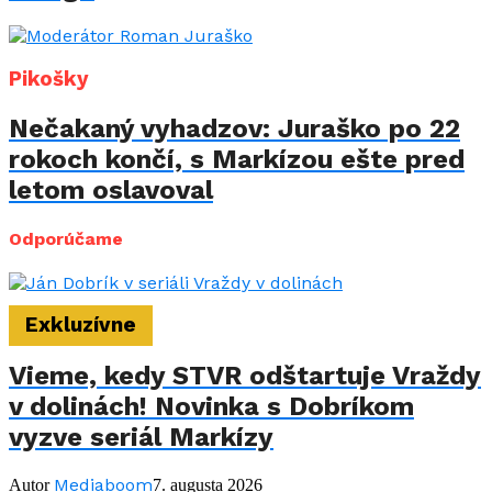
Pikošky
Nečakaný vyhadzov: Juraško po 22
rokoch končí, s Markízou ešte pred
letom oslavoval
Odporúčame
Exkluzívne
Vieme, kedy STVR odštartuje Vraždy
v dolinách! Novinka s Dobríkom
vyzve seriál Markízy
Mediaboom
Autor
7. augusta 2026