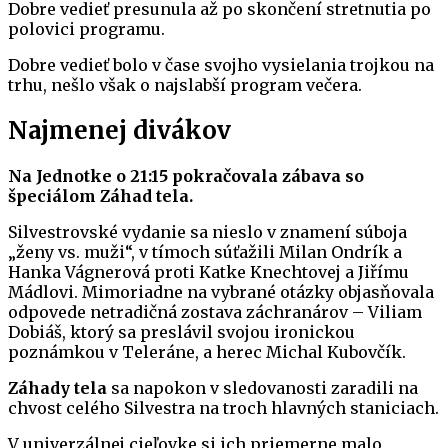
Dobre vedieť presunula až po skončení stretnutia po
polovici programu.
Dobre vedieť bolo v čase svojho vysielania trojkou na
trhu, nešlo však o najslabší program večera.
Najmenej divákov
Na Jednotke o 21:15 pokračovala zábava so
špeciálom Záhad tela.
Silvestrovské vydanie sa nieslo v znamení súboja
„ženy vs. muži“, v tímoch súťažili Milan Ondrík a
Hanka Vágnerová proti Katke Knechtovej a Jiřímu
Mádlovi. Mimoriadne na vybrané otázky objasňovala
odpovede netradičná zostava záchranárov – Viliam
Dobiáš, ktorý sa preslávil svojou ironickou
poznámkou v Teleráne, a herec Michal Kubovčík.
Záhady tela
sa napokon v sledovanosti zaradili na
chvost celého Silvestra na troch hlavných staniciach.
V univerzálnej cieľovke si ich priemerne malo