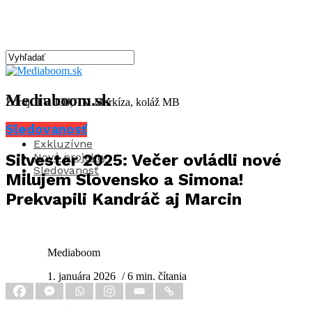
Mediaboom.sk
Zdroj: TV JOJ, TV Markíza, koláž MB
Sledovanosť
Aktuality
Exkluzívne
Nové projekty
Silvester 2025: Večer ovládli nové
Sledovanosť
Milujem Slovensko a Simona!
Prekvapili Kandráč aj Marcin
Mediaboom
1. januára 2026
/ 6 min. čítania