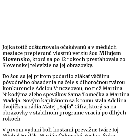
Jojka totiž odštartovala očakávanú a v médiách
mesiace prepieranú vlastnú verziu šou
Milujem
Slovensko
, ktorá sa po 12 rokoch presťahovala zo
Slovenskej televízie na jej obrazovky.
Do šou sa jej pritom podarilo zlákať väčšinu
pôvodného obsadenia na čele s dlhoročnou tvárou
konkurencie Adelou Vinczeovou, no tiež Martina
Nikodýma alebo spevákov Sama Tomečka a Martina
Madeja. Novým kapitánom sa k tomu stala Adelina
dvojička z rádia Matej „Sajfa“ Cifra, ktorý sa na
obrazovky v stabilnom programe vracia po dlhých
rokoch.
V prvom vydaní boli hosťami prevažne tváre Joj
Michal Hudák, Marián Čekovský, Evelyn, Šoko,