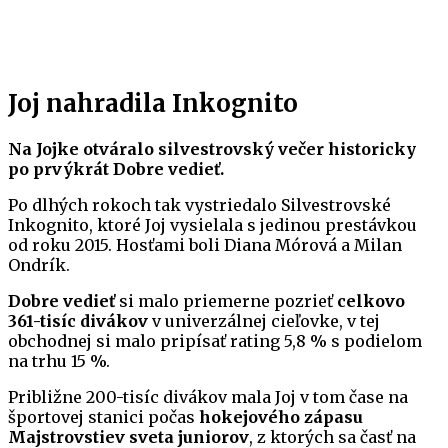
Joj nahradila Inkognito
Na Jojke otváralo silvestrovský večer historicky
po prvýkrát Dobre vedieť.
Po dlhých rokoch tak vystriedalo Silvestrovské
Inkognito, ktoré Joj vysielala s jedinou prestávkou
od roku 2015. Hosťami boli Diana Mórová a Milan
Ondrík.
Dobre vedieť
si malo priemerne pozrieť
celkovo
361-tisíc divákov
v univerzálnej cieľovke, v tej
obchodnej si malo pripísať rating 5,8 % s podielom
na trhu 15 %.
Približne 200-tisíc divákov mala Joj v tom čase na
športovej stanici počas
hokejového zápasu
Majstrovstiev sveta juniorov
, z ktorých sa časť na