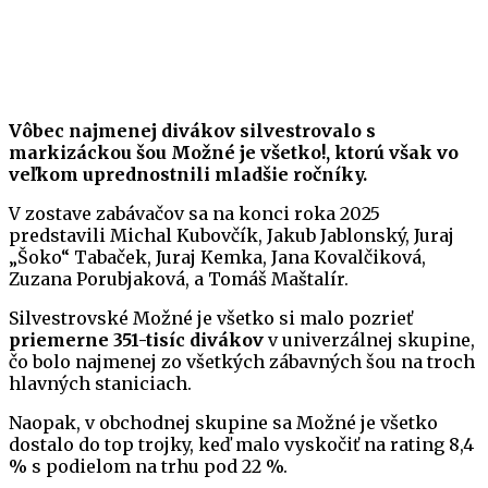
Vôbec najmenej divákov silvestrovalo s
markizáckou šou Možné je všetko!, ktorú však vo
veľkom uprednostnili mladšie ročníky.
V zostave zabávačov sa na konci roka 2025
predstavili Michal Kubovčík, Jakub Jablonský, Juraj
„Šoko“ Tabaček, Juraj Kemka, Jana Kovalčiková,
Zuzana Porubjaková, a Tomáš Maštalír.
Silvestrovské Možné je všetko si malo pozrieť
priemerne 351-tisíc divákov
v univerzálnej skupine,
čo bolo najmenej zo všetkých zábavných šou na troch
hlavných staniciach.
Naopak, v obchodnej skupine sa Možné je všetko
dostalo do top trojky, keď malo vyskočiť na rating 8,4
% s podielom na trhu pod 22 %.