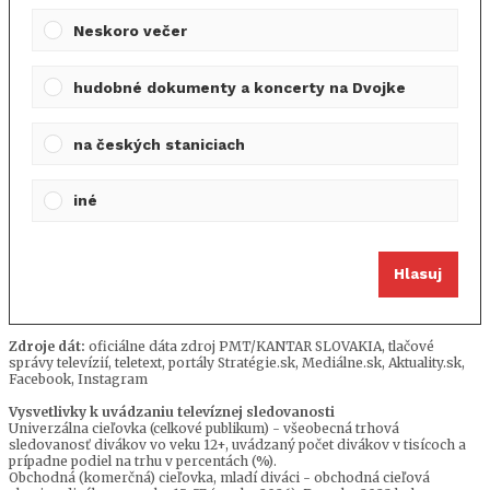
Neskoro večer
hudobné dokumenty a koncerty na Dvojke
na českých staniciach
iné
Hlasuj
Zdroje dát:
oficiálne dáta zdroj PMT/KANTAR SLOVAKIA, tlačové
správy televízií, teletext, portály Stratégie.sk, Mediálne.sk, Aktuality.sk,
Facebook, Instagram
Vysvetlivky k uvádzaniu televíznej sledovanosti
Univerzálna cieľovka (celkové publikum) - všeobecná trhová
sledovanosť divákov vo veku 12+, uvádzaný počet divákov v tisícoch a
prípadne podiel na trhu v percentách (%).
Obchodná (komerčná) cieľovka, mladí diváci - obchodná cieľová