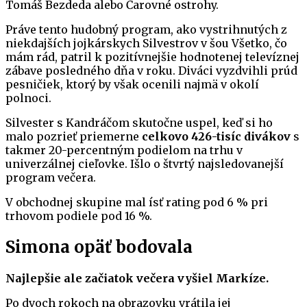
Tomáš Bezdeda alebo Čarovné ostrohy.
Práve tento hudobný program, ako vystrihnutých z
niekdajších jojkárskych Silvestrov v šou Všetko, čo
mám rád, patril k pozitívnejšie hodnotenej televíznej
zábave posledného dňa v roku. Diváci vyzdvihli prúd
pesničiek, ktorý by však ocenili najmä v okolí
polnoci.
Silvester s Kandráčom skutočne uspel, keď si ho
malo pozrieť priemerne
celkovo 426-tisíc divákov
s
takmer 20-percentným podielom na trhu v
univerzálnej cieľovke. Išlo o štvrtý najsledovanejší
program večera.
V obchodnej skupine mal ísť rating pod 6 % pri
trhovom podiele pod 16 %.
Simona opäť bodovala
Najlepšie ale začiatok večera vyšiel Markíze.
Po dvoch rokoch na obrazovku vrátila jej