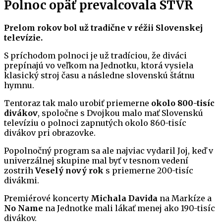
Polnoc opäť prevalcovala STVR
Prelom rokov bol už tradične v réžii Slovenskej
televízie.
S príchodom polnoci je už tradíciou, že diváci
prepínajú vo veľkom na Jednotku, ktorá vysiela
klasický stroj času a následne slovenskú štátnu
hymnu.
Tentoraz tak malo urobiť priemerne
okolo 800-tisíc
divákov
, spoločne s Dvojkou malo mať Slovenskú
televíziu o polnoci zapnutých okolo 860-tisíc
divákov pri obrazovke.
Popolnočný program sa ale najviac vydaril Joj, keď v
univerzálnej skupine mal byť v tesnom vedení
zostrih
Veselý nový rok
s priemerne 200-tisíc
divákmi.
Premiérové koncerty
Michala Davida
na Markíze a
No Name
na Jednotke mali lákať menej ako 190-tisíc
divákov.