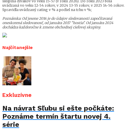
skupina divákov vo veku 15-57 (v roku 2026). Do roku 2023 bola
uvádzaná vo veku 12-54 rokov, v 2024 13-55 rokov, v 2025 14-56 rokov.
Spravidla uvádzaný rating v % a podiel na trhu v %;
Poznámka: Od jesene 2014 je do údajov sledovanosti započítavaná
oneskorená sledovanosť, od januára 2017 "hostia". Od januára 2024
dochádza každoročne k zmene obchodnej cieľovej skupiny.
Najčítanejšie
Exkluzívne
Na návrat Sľubu si ešte počkáte:
Poznáme termín štartu novej 4.
série