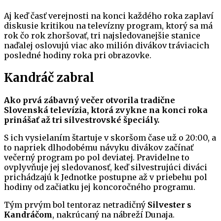
Aj keď časť verejnosti na konci každého roka zaplaví
diskusie kritikou na televízny program, ktorý sa má
rok čo rok zhoršovať, tri najsledovanejšie stanice
naďalej oslovujú viac ako milión divákov tráviacich
posledné hodiny roka pri obrazovke.
Kandráč zabral
Ako prvá zábavný večer otvorila tradične
Slovenská televízia, ktorá zvykne na konci roka
prinášať až tri silvestrovské špeciály.
S ich vysielaním štartuje v skoršom čase už o 20:00, a
to napriek dlhodobému návyku divákov začínať
večerný program po pol deviatej. Pravidelne to
ovplyvňuje jej sledovanosť, keď silvestrujúci diváci
prichádzajú k Jednotke postupne až v priebehu pol
hodiny od začiatku jej koncoročného programu.
Tým prvým bol tentoraz netradičný
Silvester s
Kandráčom
, nakrúcaný na nábreží Dunaja.