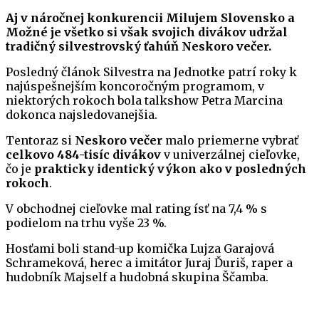
Aj v náročnej konkurencii Milujem Slovensko a
Možné je všetko si však svojich divákov udržal
tradičný silvestrovský ťahúň Neskoro večer.
Posledný článok Silvestra na Jednotke patrí roky k
najúspešnejším koncoročným programom, v
niektorých rokoch bola talkshow Petra Marcina
dokonca najsledovanejšia.
Tentoraz si
Neskoro večer
malo priemerne vybrať
celkovo 484-tisíc divákov
v univerzálnej cieľovke,
čo je
prakticky identický výkon ako v posledných
rokoch
.
V obchodnej cieľovke mal rating ísť na 7,4 % s
podielom na trhu vyše 23 %.
Hosťami boli stand-up komička Lujza Garajová
Schrameková, herec a imitátor Juraj Ďuriš, raper a
hudobník Majself a hudobná skupina Ščamba.