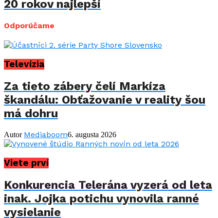
20 rokov najlepší
Odporúčame
Televízia
Za tieto zábery čelí Markíza
škandálu: Obťažovanie v reality šou
má dohru
Mediaboom
Autor
6. augusta 2026
Viete prví
Konkurencia Telerána vyzerá od leta
inak. Jojka potichu vynovila ranné
vysielanie