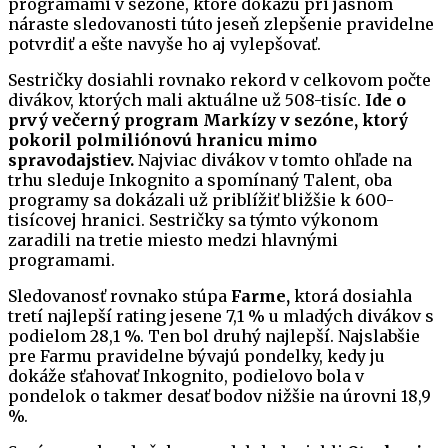
programami v sezóne, ktoré dokážu pri jasnom
náraste sledovanosti túto jeseň zlepšenie pravidelne
potvrdiť a ešte navyše ho aj vylepšovať.
Sestričky dosiahli rovnako rekord v celkovom počte
divákov, ktorých mali aktuálne už 508-tisíc.
Ide o
prvý večerný program Markízy v sezóne, ktorý
pokoril polmiliónovú hranicu mimo
spravodajstiev.
Najviac divákov v tomto ohľade na
trhu sleduje Inkognito a spomínaný Talent, oba
programy sa dokázali už priblížiť bližšie k 600-
tisícovej hranici. Sestričky sa týmto výkonom
zaradili na tretie miesto medzi hlavnými
programami.
Sledovanosť rovnako stúpa
Farme,
ktorá dosiahla
tretí najlepší rating jesene 7,1 % u mladých divákov s
podielom 28,1 %. Ten bol druhý najlepší. Najslabšie
pre Farmu pravidelne bývajú pondelky, kedy ju
dokáže sťahovať Inkognito, podielovo bola v
pondelok o takmer desať bodov nižšie na úrovni 18,9
%.