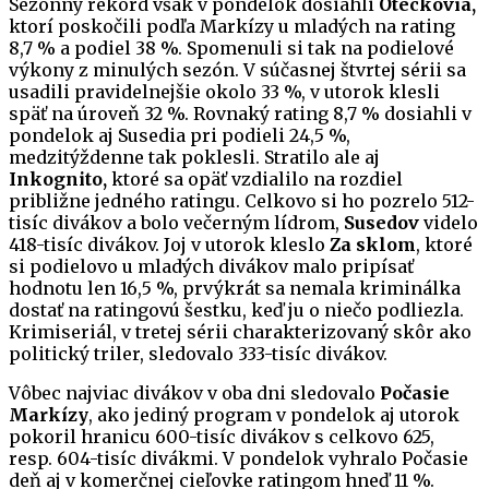
Sezónny rekord však v pondelok dosiahli
Oteckovia,
ktorí poskočili podľa Markízy u mladých na rating
8,7 % a podiel 38 %. Spomenuli si tak na podielové
výkony z minulých sezón. V súčasnej štvrtej sérii sa
usadili pravidelnejšie okolo 33 %, v utorok klesli
späť na úroveň 32 %. Rovnaký rating 8,7 % dosiahli v
pondelok aj Susedia pri podieli 24,5 %,
medzitýždenne tak poklesli. Stratilo ale aj
Inkognito,
ktoré sa opäť vzdialilo na rozdiel
približne jedného ratingu. Celkovo si ho pozrelo 512-
tisíc divákov a bolo večerným lídrom,
Susedov
videlo
418-tisíc divákov. Joj v utorok kleslo
Za sklom
, ktoré
si podielovo u mladých divákov malo pripísať
hodnotu len 16,5 %, prvýkrát sa nemala kriminálka
dostať na ratingovú šestku, keď ju o niečo podliezla.
Krimiseriál, v tretej sérii charakterizovaný skôr ako
politický triler, sledovalo 333-tisíc divákov.
Vôbec najviac divákov v oba dni sledovalo
Počasie
Markízy
, ako jediný program v pondelok aj utorok
pokoril hranicu 600-tisíc divákov s celkovo 625,
resp. 604-tisíc divákmi. V pondelok vyhralo Počasie
deň aj v komerčnej cieľovke ratingom hneď 11 %.