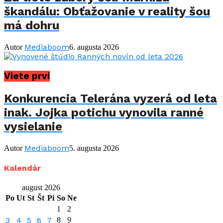
škandálu: Obťažovanie v reality šou
má dohru
Mediaboom
Autor
6. augusta 2026
Viete prví
Konkurencia Telerána vyzerá od leta
inak. Jojka potichu vynovila ranné
vysielanie
Mediaboom
Autor
5. augusta 2026
Kalendár
august 2026
Po
Ut
St
Št
Pi
So
Ne
1
2
3
4
5
6
7
8
9