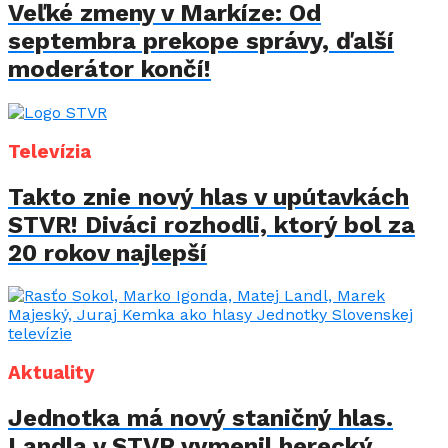
Veľké zmeny v Markíze: Od
septembra prekope správy, ďalší
moderátor končí!
Televízia
Takto znie nový hlas v upútavkách
STVR! Diváci rozhodli, ktorý bol za
20 rokov najlepší
Aktuality
Jednotka má nový staničný hlas.
Landla v STVR vymenil herecký