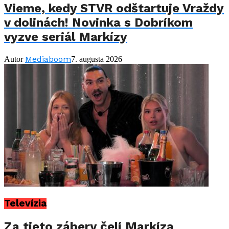
Vieme, kedy STVR odštartuje Vraždy
v dolinách! Novinka s Dobríkom
vyzve seriál Markízy
Mediaboom
Autor
7. augusta 2026
Televízia
Za tieto zábery čelí Markíza