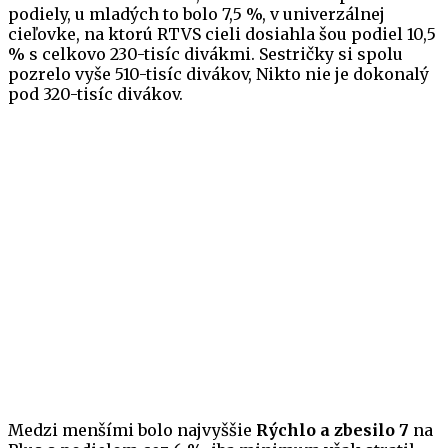
podiely, u mladých to bolo 7,5 %, v univerzálnej
cieľovke, na ktorú RTVS cieli dosiahla šou podiel 10,5
% s celkovo 230-tisíc divákmi. Sestričky si spolu
pozrelo vyše 510-tisíc divákov, Nikto nie je dokonalý
pod 320-tisíc divákov.
Medzi menšími bolo najvyššie
Rýchlo a zbesilo 7
na