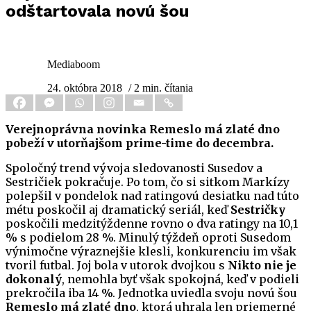
odštartovala novú šou
Mediaboom
24. októbra 2018
/ 2 min. čítania
Verejnoprávna novinka Remeslo má zlaté dno
pobeží v utorňajšom prime-time do decembra.
Spoločný trend vývoja sledovanosti Susedov a
Sestričiek pokračuje. Po tom, čo si sitkom Markízy
polepšil v pondelok nad ratingovú desiatku nad túto
métu poskočil aj dramatický seriál, keď
Sestričky
poskočili medzitýždenne rovno o dva ratingy na 10,1
% s podielom 28 %. Minulý týždeň oproti Susedom
výnimočne výraznejšie klesli, konkurenciu im však
tvoril futbal. Joj bola v utorok dvojkou s
Nikto nie je
dokonalý
, nemohla byť však spokojná, keď v podieli
prekročila iba 14 %. Jednotka uviedla svoju novú šou
Remeslo má zlaté dno
, ktorá uhrala len priemerné