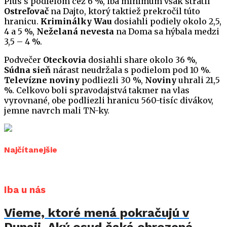
Plus s podielom cez 6 %, iba minimum však stratil
Ostreľovač
na Dajto, ktorý taktiež prekročil túto
hranicu.
Kriminálky Wau
dosiahli podiely okolo 2,5,
4 a 5 %,
Neželaná nevesta
na Doma sa hýbala medzi
3,5 – 4 %.
Podvečer
Oteckovia
dosiahli share okolo 36 %,
Súdna sieň
nárast neudržala s podielom pod 10 %.
Televízne noviny
podliezli 30 %,
Noviny
uhrali 21,5
%. Celkovo boli spravodajstvá takmer na vlas
vyrovnané, obe podliezli hranicu 560-tisíc divákov,
jemne navrch mali TN-ky.
Najčítanejšie
Iba u nás
Vieme, ktoré mená pokračujú v
Dunaji. Aký osud čaká ohrozené