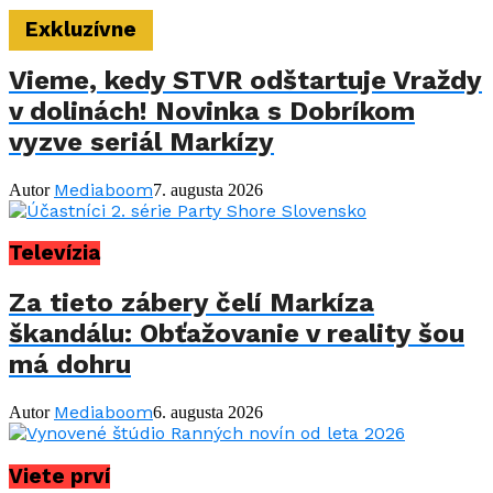
Exkluzívne
Vieme, kedy STVR odštartuje Vraždy
v dolinách! Novinka s Dobríkom
vyzve seriál Markízy
Mediaboom
Autor
7. augusta 2026
Televízia
Za tieto zábery čelí Markíza
škandálu: Obťažovanie v reality šou
má dohru
Mediaboom
Autor
6. augusta 2026
Viete prví