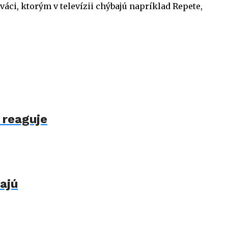
áci, ktorým v televízii chýbajú napríklad Repete,
 reaguje
ajú