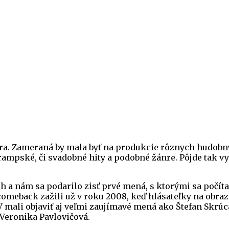
mbra. Zameraná by mala byť na produkcie rôznych hudobn
, trampské, či svadobné hity a podobné žánre. Pôjde tak
a nám sa podarilo zisť prvé mená, s ktorými sa počíta 
omeback zažili už v roku 2008, keď hlásateľky na obrazo
mali objaviť aj veľmi zaujímavé mená ako Štefan Skrúcan
 Veronika Pavlovičová.