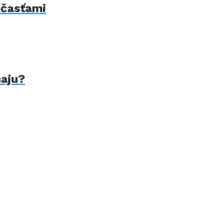
 časťami
naju?