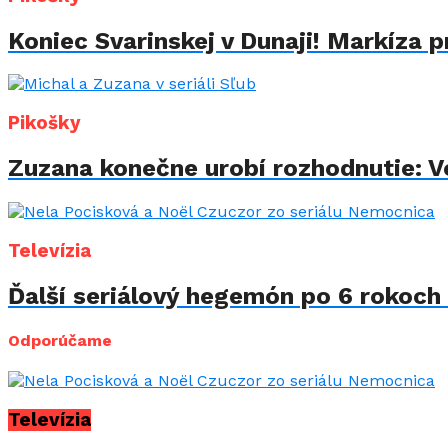
Koniec Svarinskej v Dunaji! Markíza p
Pikošky
Zuzana konečne urobí rozhodnutie: Vo
Televízia
Ďalší seriálový hegemón po 6 rokoch 
Odporúčame
Televízia