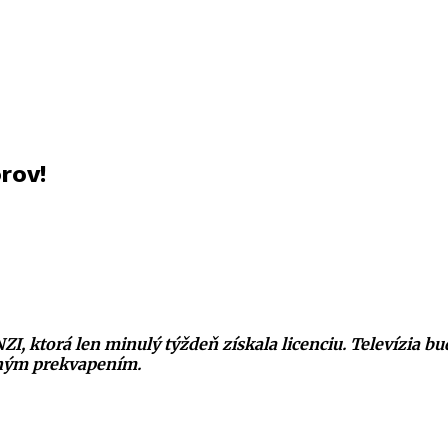
rov!
I, ktorá len minulý týždeň získala licenciu. Televízia bud
aným prekvapením.