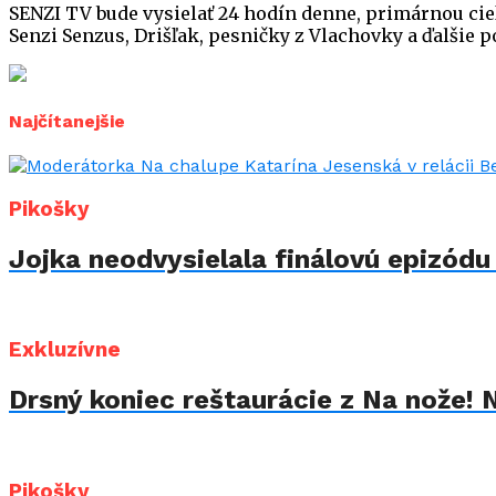
SENZI TV bude vysielať 24 hodín denne, primárnou cieľo
Senzi Senzus, Drišľak, pesničky z Vlachovky a ďalšie 
Najčítanejšie
Pikošky
Jojka neodvysielala finálovú epizód
Exkluzívne
Drsný koniec reštaurácie z Na nože! 
Pikošky