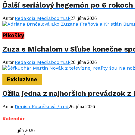
Ďalší seriálový hegemón po 6 rokoch 
Redakcia Mediaboom.sk
Autor
27. júna 2026
Pikošky
Zuza s Michalom v Sľube konečne spo
Redakcia Mediaboom.sk
Autor
26. júna 2026
Exkluzívne
Ožila jedna z najhorších prevádzok z 
Denisa Kokošková / red
Autor
26. júna 2026
Kalendár
jún 2026