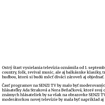
Ostrý štart vysielania televízia oznámila od 1. septe
country, folk, revival music, ale aj balkásnke klasiky
hudbou, ktorú si budú môcť diváci zároveň aj objednať.
Časť programov na SENZI TV by malo byť moderovaných 
hlásateľky Ada Straková a Nora Beňačková, ktoré svoj c
známych hlásateliek by sa však na obrazovke SENZI TV 
moderátorkou novej televízie by mala byť napríklad aj