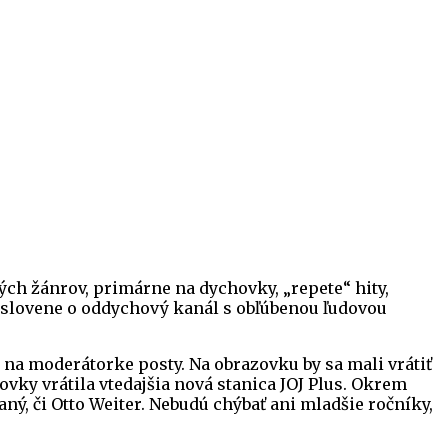
ých žánrov, primárne na dychovky, „repete“ hity,
 vyslovene o oddychový kanál s obľúbenou ľudovou
na moderátorke posty. Na obrazovku by sa mali vrátiť
vky vrátila vtedajšia nová stanica JOJ Plus. Okrem
ý, či Otto Weiter. Nebudú chýbať ani mladšie ročníky,