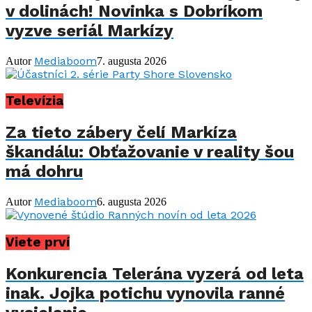
v dolinách! Novinka s Dobríkom
vyzve seriál Markízy
Mediaboom
Autor
7. augusta 2026
Televízia
Za tieto zábery čelí Markíza
škandálu: Obťažovanie v reality šou
má dohru
Mediaboom
Autor
6. augusta 2026
Viete prví
Konkurencia Telerána vyzerá od leta
inak. Jojka potichu vynovila ranné