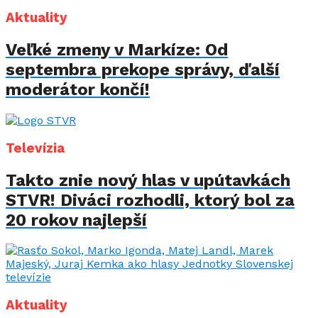
Aktuality
Veľké zmeny v Markíze: Od
septembra prekope správy, ďalší
moderátor končí!
Televízia
Takto znie nový hlas v upútavkách
STVR! Diváci rozhodli, ktorý bol za
20 rokov najlepší
Aktuality