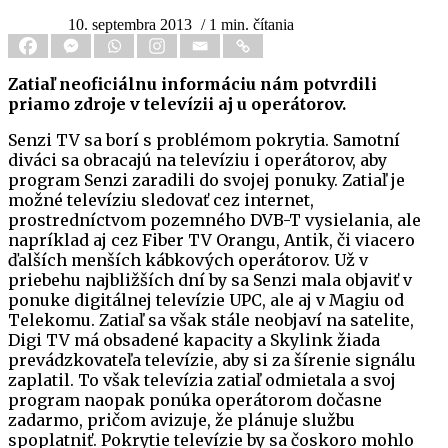
10. septembra 2013
/ 1 min. čítania
Zatiaľ neoficiálnu informáciu nám potvrdili
priamo zdroje v televízii aj u operátorov.
Senzi TV sa borí s problémom pokrytia. Samotní
diváci sa obracajú na televíziu i operátorov, aby
program Senzi zaradili do svojej ponuky. Zatiaľ je
možné televíziu sledovať cez internet,
prostredníctvom pozemného DVB-T vysielania, ale
napríklad aj cez Fiber TV Orangu, Antik, či viacero
ďalších menších kábkových operátorov. Už v
priebehu najbližších dní by sa Senzi mala objaviť v
ponuke digitálnej televízie UPC, ale aj v Magiu od
Telekomu. Zatiaľ sa však stále neobjaví na satelite,
Digi TV má obsadené kapacity a Skylink žiada
prevádzkovateľa televízie, aby si za šírenie signálu
zaplatil. To však televízia zatiaľ odmietala a svoj
program naopak ponúka operátorom dočasne
zadarmo, pričom avizuje, že plánuje službu
spoplatniť. Pokrytie televízie by sa čoskoro mohlo