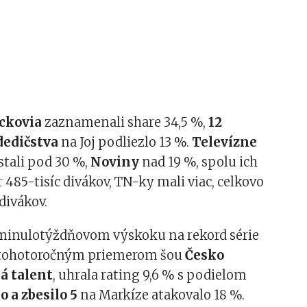
ckovia
zaznamenali share 34,5 %,
12
edičstva
na Joj podliezlo 13 %.
Televízne
stali pod 30 %,
Noviny
nad 19 %, spolu ich
 485-tisíc divákov, TN-ky mali viac, celkovo
 divákov.
minulotýždňovom výskoku na rekord série
k tohotoročným priemerom šou
Česko
á talent
, uhrala rating 9,6 % s podielom
o a zbesilo 5
na Markíze atakovalo 18 %.