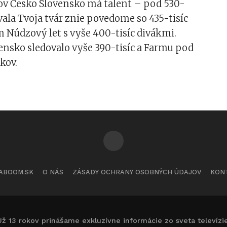
kov Česko Slovensko má talent – pod 530-
ovala Tvoja tvár znie povedome so 435-tisíc
m Núdzový let s vyše 400-tisíc divákmi.
ensko sledovalo vyše 390-tisíc a Farmu pod
kov.
ABOOM.SK
O NÁS
ZÁSADY OCHRANY OSOBNÝCH ÚDAJOV
KON
Už 13 rokov prinášame exkluzívne informácie zo sveta televízie