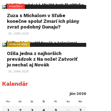
PIKOŠKY
Zuza s Michalom v Sľube
konečne spolu! Zmarí ich plány
zvrat podobný Dunaju?
26. JÚNA 2026
EXKLUZÍVNE
Ožila jedna z najhorších
prevádzok z Na nože! Zatvoriť
ju nechal aj Novák
26. JÚNA 2026
Kalendár
jún 2026
Po
Ut
St
Št
Pi
So
Ne
6
1
2
3
4
5
7