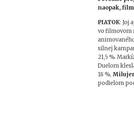
naopak, film
PIATOK
: Joj
vo filmovom 
animovaného
silnej kampan
21,5 %. Markí
Duelom klesla
18 %,
Miluje
podielom pod