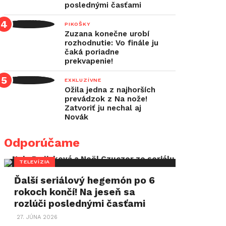
poslednými časťami
PIKOŠKY
Zuzana konečne urobí
rozhodnutie: Vo finále ju
čaká poriadne
prekvapenie!
EXKLUZÍVNE
Ožila jedna z najhorších
prevádzok z Na nože!
Zatvoriť ju nechal aj
Novák
Odporúčame
TELEVÍZIA
Ďalší seriálový hegemón po 6
rokoch končí! Na jeseň sa
rozlúči poslednými časťami
27. JÚNA 2026