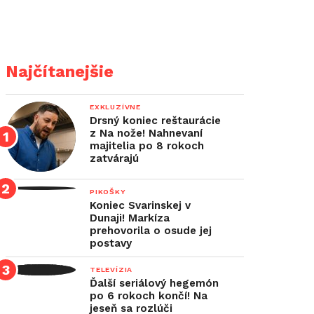
Najčítanejšie
EXKLUZÍVNE
Drsný koniec reštaurácie
z Na nože! Nahnevaní
majitelia po 8 rokoch
zatvárajú
PIKOŠKY
Koniec Svarinskej v
Dunaji! Markíza
prehovorila o osude jej
postavy
TELEVÍZIA
Ďalší seriálový hegemón
po 6 rokoch končí! Na
jeseň sa rozlúči