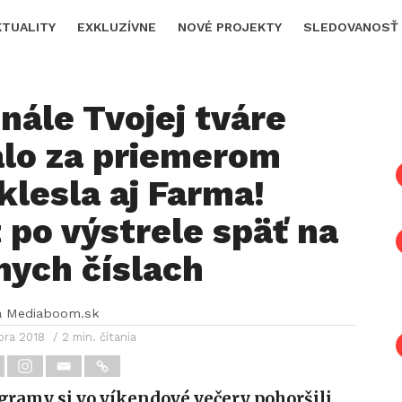
KTUALITY
EXKLUZÍVNE
NOVÉ PROJEKTY
SLEDOVANOSŤ
nále Tvojej tváre
alo za priemerom
 klesla aj Farma!
 po výstrele späť na
nych číslach
a Mediaboom.sk
bra 2018
/ 2 min. čítania
ramy si vo víkendové večery pohoršili,