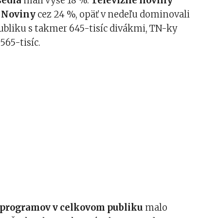
sedia
mali vyše 18 %.
Televízne noviny
,
Noviny
cez 24 %, opäť v nedeľu dominovali
ubliku s takmer 645-tisíc divákmi, TN-ky
565-tisíc.
 programov v celkovom publiku
malo