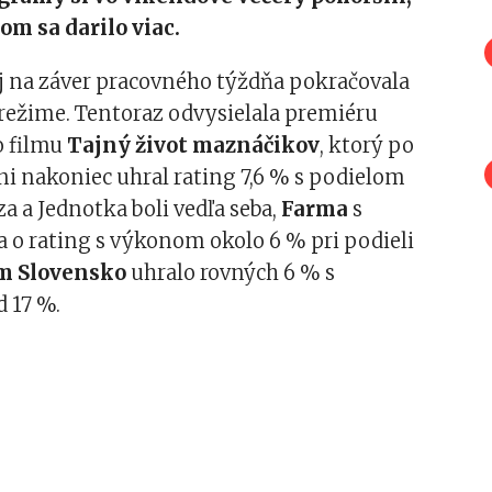
om sa darilo viac.
 aj na záver pracovného týždňa pokračovala
režime. Tentoraz odvysielala premiéru
 filmu
Tajný život maznáčikov
, ktorý po
i nakoniec uhral rating 7,6 % s podielom
za a Jednotka boli vedľa seba,
Farma
s
 o rating s výkonom okolo 6 % pri podieli
m Slovensko
uhralo rovných 6 % s
 17 %.