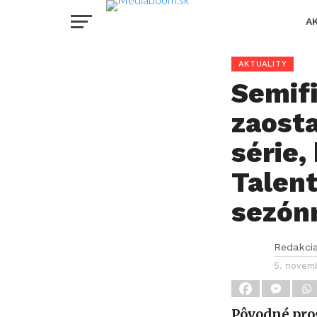
A
AKTUALITY
Semifi
zaost
série,
Talent
sezón
Redakci
5. novem
Pôvodné prog