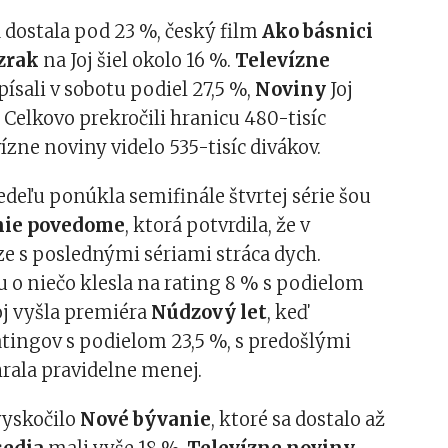
 dostala pod 23 %, český film
Ako básnici
zrak
na Joj šiel okolo 16 %.
Televízne
ipísali v sobotu podiel 27,5 %,
Noviny
Joj
Celkovo prekročili hranicu 480-tisíc
vízne noviny videlo 535-tisíc divákov.
deľu ponúkla semifinále štvrtej série šou
znie povedome
, ktorá potvrdila, že v
ze s poslednými sériami stráca dych.
u o niečo klesla na rating 8 % s podielom
oj vyšla premiéra
Núdzový let
, keď
atingov s podielom 23,5 %, s predošlými
rala pravidelne menej.
vyskočilo
Nové bývanie
, ktoré sa dostalo až