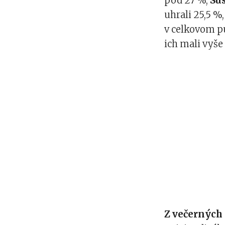
pod 27 %,
Su
uhrali 25,5 %
v celkovom p
ich mali vyše 
Z večerných