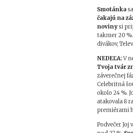
Smotánka
sa
čakajú na zá
noviny
si pr
takmer 20 %. 
divákov, Tele
NEDEĽA:
V ne
Tvoja tvár 
záverečnej fá
Celebritná šo
okolo 24 %. J
atakovala 8 r
premiérami h
Podvečer Joj 