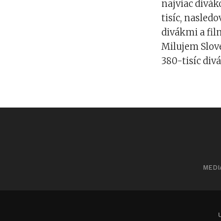
najviac divá
tisíc, nasled
divákmi a fil
Milujem Slov
380-tisíc divá
MEDI