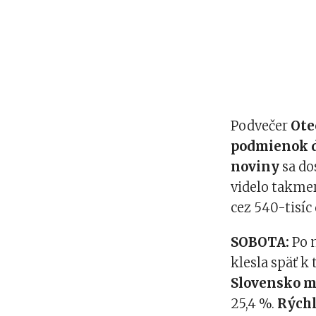
Podvečer
Ote
podmienok d
noviny
sa do
videlo takmer
cez 540-tisíc
SOBOTA:
Po 
klesla späť 
Slovensko m
25,4 %.
Rýchl