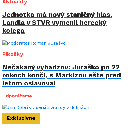
Aktuality
Jednotka má nový staničný hlas.
Landla v STVR vymenil herecký
kolega
Pikošky
Nečakaný vyhadzov: Juraško po 22
rokoch končí, s Markízou ešte pred
letom oslavoval
Odporúčame
Exkluzívne