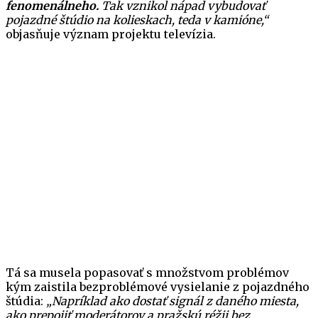
fenomenálneho.
Tak vznikol nápad vybudovať
pojazdné štúdio na kolieskach, teda v kamióne,“
objasňuje význam projektu televízia.
Tá sa musela popasovať s množstvom problémov
kým zaistila bezproblémové vysielanie z pojazdného
štúdia:
„Napríklad ako dostať signál z daného miesta,
ako prepojiť moderátorov a pražskú réžii bez