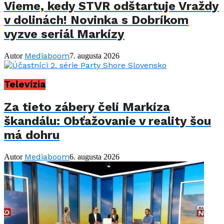
Vieme, kedy STVR odštartuje Vraždy
v dolinách! Novinka s Dobríkom
vyzve seriál Markízy
Mediaboom
Autor
7. augusta 2026
Televízia
Za tieto zábery čelí Markíza
škandálu: Obťažovanie v reality šou
má dohru
Mediaboom
Autor
6. augusta 2026