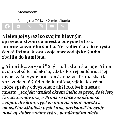
Mediaboom
8. augusta 2014
/ 2 min. čítania
Nielen Joj vyrazí so svojím hlavným
spravodajstvom do miest a odvysiela ho z
improvizovaného štúdia. Netradičnú akciu chystá
česká Prima, ktorá svoje spravodajské štúdio
zbalila do kamióna.
„Prima ide… za vami.“ S týmto heslom štartuje Prima
svoju veľkú letnú akciu, vďaka ktorej budú môcť jej
diváci zažiť vysielanie správ naživo. Prima zbalila
spravodajské štúdio do kamióna, vďaka ktorému
môže správy odvysielať z akéhokoľvek mesta a
miesta.
„Projekt vznikol okrem iného aj preto, že je leto,
čas zoznamovania, a
Prima sa chce zoznámiť so
svojimi divákmi, vyjsť za nimi na rôzne miesta a
ukázať im zákulisie vysielania, predstaviť im svoje
nové aj dobre známe tváre, ponúknuť im niečo