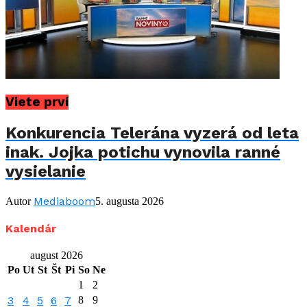
Viete prví
Konkurencia Telerána vyzerá od leta
inak. Jojka potichu vynovila ranné
vysielanie
Mediaboom
Autor
5. augusta 2026
Kalendár
august 2026
Po
Ut
St
Št
Pi
So
Ne
1
2
3
4
5
6
7
8
9