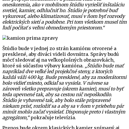
oneskorenia, ako v mobilnom štúdiu vyriešiť inštaláciu
svetiel, kamier, odhlučniť ho. Štúdio je potrebné buď
vykurovať, alebo klimatizovať, musí v ňom byť rozvody
elektrických sietí a podobne. Pri tom všetkom musel tím
ľudí počítať s veľmi obmedzeným priestorom.“
Štúdio bude v jednej zo strán kamiónu otvorené a
presklené, aby diváci videli dovnútra. Správy budú
môcť sledovať aj na veľkoplošných obrazovkách,
ktoré sú súčasťou výbavy kamióna.
„Štúdio bude mať
napríklad dve veľké led projekčné steny, z ktorých
každá váži 400 kg. Bude presklené, aby za moderátormi
bolo vidieť miesto, odkiaľ sa vysiela. V návese sa
zároveň všetko prepravuje (okrem kamier), musí to byť
teda upevnené tak, aby sa cestou nič nepoškodilo.
Štúdio je vybavené tak, aby bolo stále pripravené
niekam prísť, rozložiť sa a aby sa v ňom v priebehu pár
minút mohlo začať vysielať. Disponuje preto i vlastným
agregátom,“
pokračuje televízia.
Prenos bude okrem klasických kamier snímaný aj