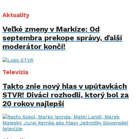
Aktuality
Veľké zmeny v Markíze: Od
septembra prekope správy, ďalší
moderátor končí!
Televízia
Takto znie nový hlas v upútavkách
STVR! Diváci rozhodli, ktorý bol za
20 rokov najlepší