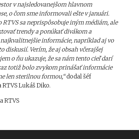
estor v najsledovanejšom hlavnom
se, o čom sme informovali ešte v januári.
o RTVS sa neprispôsobuje iným médiám, ale
ektovať trendy a ponúkať divákom a
ajkvalitnejšie informácie, napríklad aj vo
 diskusií. Verím, že aj obsah včerajšej
jem o ňu ukazuje, že sa nám tento cieľ darí
raz totiž bolo zvykom prinášať informácie
 len sterilnou formou,“
dodal šéf
a RTVS Lukáš Diko.
va RTVS