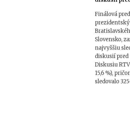
Finálová pre
prezidentskýc
Bratislavskéh
Slovensko, z
najvyššiu sl
diskusií pre
Diskusiu RTVS
15,6 %), prič
sledovalo 325