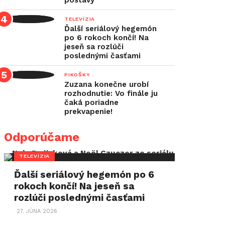
postavy
TELEVÍZIA
Ďalší seriálový hegemón
po 6 rokoch končí! Na
jeseň sa rozlúči
poslednými časťami
PIKOŠKY
Zuzana konečne urobí
rozhodnutie: Vo finále ju
čaká poriadne
prekvapenie!
Odporúčame
TELEVÍZIA
Ďalší seriálový hegemón po 6
rokoch končí! Na jeseň sa
rozlúči poslednými časťami
27. JÚNA 2026