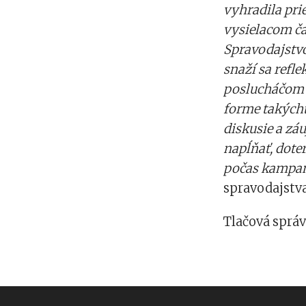
vyhradila pri
vysielacom ča
Spravodajstv
snaží sa refl
poslucháčom n
forme takýchto
diskusie a záu
napĺňať, dote
počas kampane
spravodajstv
Tlačová sprá