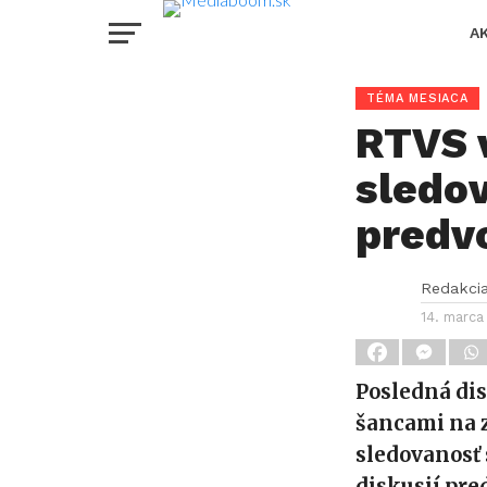
A
TÉMA MESIACA
RTVS 
sledov
predv
Redakci
14. marca
Posledná dis
šancami na 
sledovanosť
diskusií pre