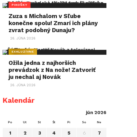
PIKOŠKY
Zuza s Michalom v Sľube
konečne spolu! Zmarí ich plány
zvrat podobný Dunaju?
26. JÚNA 2026
EXKLUZÍVNE
Ožila jedna z najhorších
prevádzok z Na nože! Zatvoriť
ju nechal aj Novák
26. JÚNA 2026
Kalendár
jún 2026
Po
Ut
St
Št
Pi
So
Ne
6
1
2
3
4
5
7