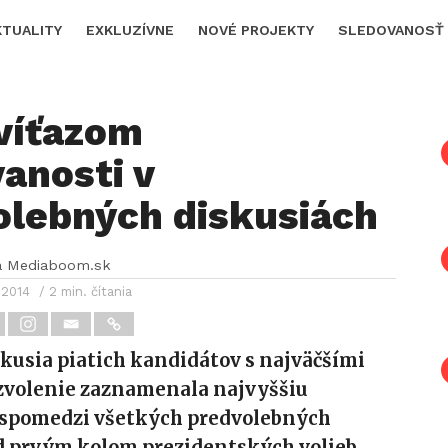
KTUALITY
EXKLUZÍVNE
NOVÉ PROJEKTY
SLEDOVANOSŤ
víťazom
anosti v
olebných diskusiách
a Mediaboom.sk
 2014
/ 2 min. čítania
kusia piatich kandidátov s najväčšími
zvolenie zaznamenala najvyššiu
 spomedzi všetkých predvolebných
d prvým kolom prezidentských volieb.