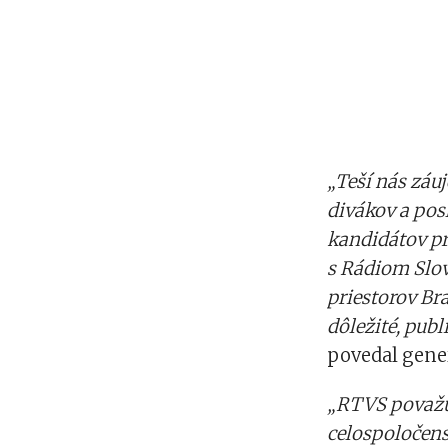
„Teší nás záu
divákov a posl
kandidátov pr
s Rádiom Slo
priestorov Br
dôležité, publ
povedal gener
„RTVS považuj
celospoločens