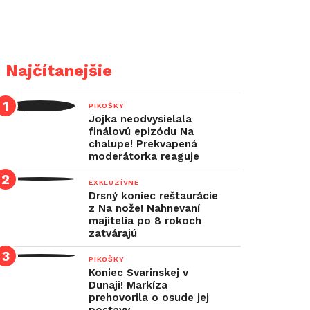
Najčítanejšie
PIKOŠKY
Jojka neodvysielala
finálovú epizódu Na
chalupe! Prekvapená
moderátorka reaguje
EXKLUZÍVNE
Drsný koniec reštaurácie
z Na nože! Nahnevaní
majitelia po 8 rokoch
zatvárajú
PIKOŠKY
Koniec Svarinskej v
Dunaji! Markíza
prehovorila o osude jej