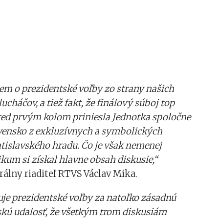
jem o prezidentské voľby zo strany našich
ucháčov, a tiež fakt, že finálový súboj top
ed prvým kolom priniesla Jednotka spoločne
vensko z exkluzívnych a symbolických
atislavského hradu. Čo je však nemenej
ikum si získal hlavne obsah diskusie,“
álny riaditeľ RTVS Václav Mika.
e prezidentské voľby za natoľko zásadnú
kú udalosť, že všetkým trom diskusiám