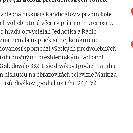
dvolebná diskusia kandidátov v prvom kole
h volieb, ktorú včera v priamom prenose z
o hradu odvysielali Jednotka a Rádio
aznamenala napriek silnej konkurencii
edovanosť spomedzi všetkých predvolebných
d tohtoročnými prezidentskými voľbami.
 sledovalo 332-tisíc divákov (podiel na trhu
om diskusiu na obrazovkách televízie Markíza
-tisíc divákov (podiel na trhu 24,4 %).