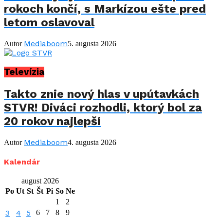
rokoch končí, s Markízou ešte pred
letom oslavoval
Mediaboom
Autor
5. augusta 2026
Televízia
Takto znie nový hlas v upútavkách
STVR! Diváci rozhodli, ktorý bol za
20 rokov najlepší
Mediaboom
Autor
4. augusta 2026
Kalendár
august 2026
Po
Ut
St
Št
Pi
So
Ne
1
2
3
4
5
6
7
8
9