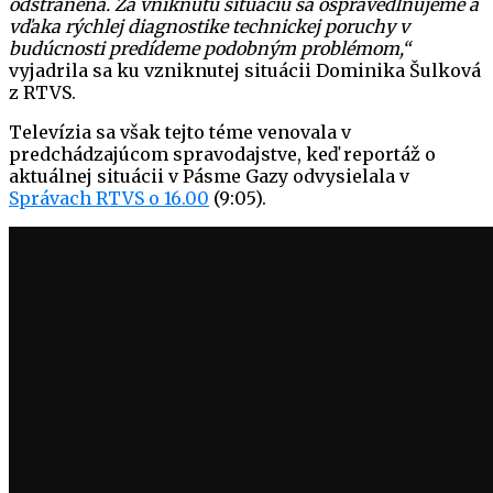
odstránená. Za vniknutú situáciu sa ospravedlňujeme a
vďaka rýchlej diagnostike technickej poruchy v
budúcnosti predídeme podobným problémom,“
vyjadrila sa ku vzniknutej situácii Dominika Šulková
z RTVS.
Televízia sa však tejto téme venovala v
predchádzajúcom spravodajstve, keď reportáž o
aktuálnej situácii v Pásme Gazy odvysielala v
Správach RTVS o 16.00
(9:05).