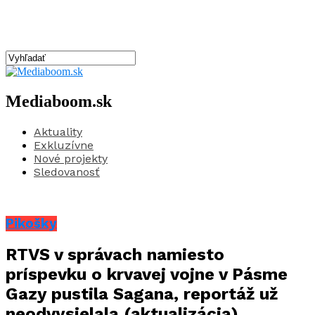
Mediaboom.sk
Aktuality
Exkluzívne
Nové projekty
Sledovanosť
Pikošky
RTVS v správach namiesto
príspevku o krvavej vojne v Pásme
Gazy pustila Sagana, reportáž už
neodvysielala (aktualizácia)