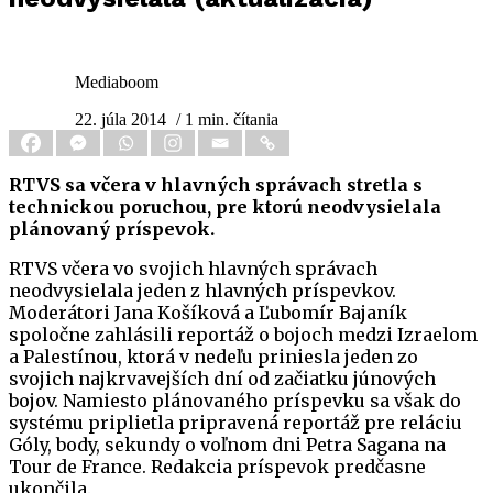
Mediaboom
22. júla 2014
/ 1 min. čítania
RTVS sa včera v hlavných správach stretla s
technickou poruchou, pre ktorú neodvysielala
plánovaný príspevok.
RTVS včera vo svojich hlavných správach
neodvysielala jeden z hlavných príspevkov.
Moderátori Jana Košíková a Ľubomír Bajaník
spoločne zahlásili reportáž o bojoch medzi Izraelom
a Palestínou, ktorá v nedeľu priniesla jeden zo
svojich najkrvavejších dní od začiatku júnových
bojov. Namiesto plánovaného príspevku sa však do
systému priplietla pripravená reportáž pre reláciu
Góly, body, sekundy o voľnom dni Petra Sagana na
Tour de France. Redakcia príspevok predčasne
ukončila.