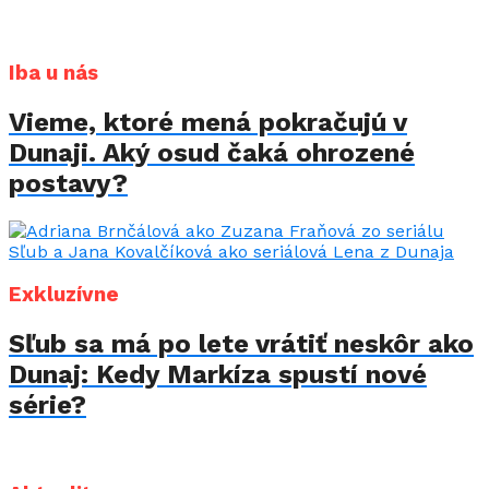
Iba u nás
Vieme, ktoré mená pokračujú v
Dunaji. Aký osud čaká ohrozené
postavy?
Exkluzívne
Sľub sa má po lete vrátiť neskôr ako
Dunaj: Kedy Markíza spustí nové
série?