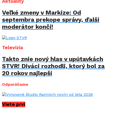
Aktuality
Veľké zmeny v Markíze: Od
septembra prekope správy, ďalší
moderátor končí!
Televízia
Takto znie nový hlas v upútavkách
STVR! Diváci rozhodli, ktorý bol za
20 rokov najlepší
Odporúčame
Viete prví