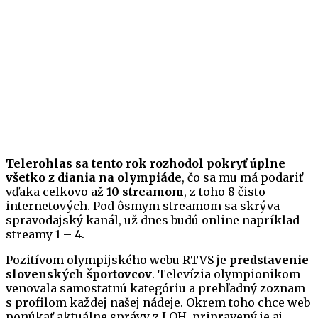
Telerohlas sa tento rok rozhodol pokryť úplne
všetko z diania na olympiáde
, čo sa mu má podariť
vďaka celkovo až
10 streamom
, z toho 8 čisto
internetových. Pod ôsmym streamom sa skrýva
spravodajský kanál, už dnes budú online napríklad
streamy 1 – 4.
Pozitívom olympijského webu RTVS je
predstavenie
slovenských športovcov
. Televízia olympionikom
venovala samostatnú kategóriu a prehľadný zoznam
s profilom každej našej nádeje. Okrem toho chce web
ponúkať aktuálne správy z LOH, pripravený je aj