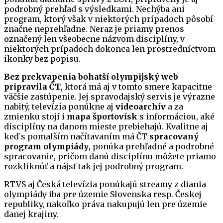
podrobný prehľad s výsledkami. Nechýba ani
program, ktorý však v niektorých prípadoch pôsobí
značne neprehľadne. Neraz je priamy prenos
označený len všeobecne názvom disciplíny, v
niektorých prípadoch dokonca len prostredníctvom
ikonky bez popisu.
Bez prekvapenia bohatší olympijský web
pripravila ČT
, ktorá má aj v tomto smere kapacitne
väčšie zastúpenie. Jej spravodajský servis je výrazne
nabitý, televízia ponúkne aj
videoarchív
a za
zmienku stojí i
mapa športovísk
s informáciou, aké
disciplíny na danom mieste prebiehajú. Kvalitne aj
keď s pomalším načítavaním má ČT
spracovaný
program olympiády
, ponúka prehľadné a podrobné
spracovanie, pričom danú disciplínu môžete priamo
rozkliknúť a nájsť tak jej podrobný program.
RTVS aj Česká televízia ponúkajú streamy z diania
olympiády iba pre územie Slovenska resp. Českej
republiky, nakoľko práva nakupujú len pre územie
danej krajiny.