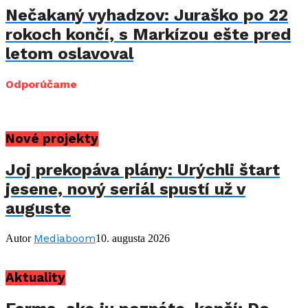
Nečakaný vyhadzov: Juraško po 22
rokoch končí, s Markízou ešte pred
letom oslavoval
Odporúčame
Nové projekty
Joj prekopáva plány: Urýchli štart
jesene, nový seriál spustí už v
auguste
Mediaboom
Autor
10. augusta 2026
Aktuality