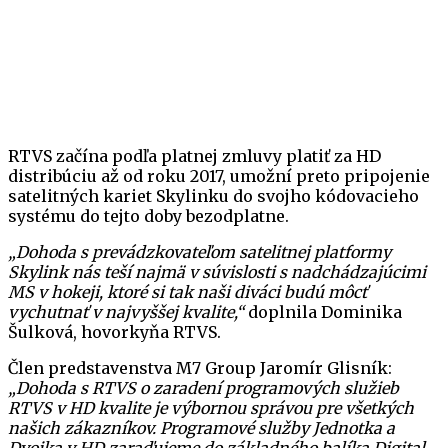
RTVS začína podľa platnej zmluvy platiť za HD
distribúciu až od roku 2017, umožní preto pripojenie
satelitných kariet Skylinku do svojho kódovacieho
systému do tejto doby bezodplatne.
„Dohoda s prevádzkovateľom satelitnej platformy
Skylink nás teší najmä v súvislosti s nadchádzajúcimi
MS v hokeji, ktoré si tak naši diváci budú môcť
vychutnať v najvyššej kvalite,“
doplnila Dominika
Šulková, hovorkyňa RTVS.
Člen predstavenstva M7 Group Jaromír Glisník:
„Dohoda s RTVS o zaradení programových služieb
RTVS v HD kvalite je výbornou správou pre všetkých
našich zákazníkov. Programové služby Jednotka a