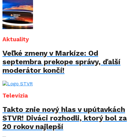
Aktuality
Veľké zmeny v Markíze: Od
septembra prekope správy, ďalší
moderátor končí!
Televízia
Takto znie nový hlas v upútavkách
STVR! Diváci rozhodli, ktorý bol za
20 rokov najlepší