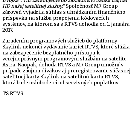
Dvojka v HD zaraďujeme do základného balíka Digital
HD našej satelitnej služby.“
Spoločnosť M7 Group
zároveň vyjadrila súhlas s uhrádzaním finančného
príspevku na službu prepojenia kódovacích
systémov, na ktorom sa s RTVS dohodla od 1. januára
2017.
Zaradením programových služieb do platformy
Skylink nekončí vydávanie kariet RTVS, ktoré slúžia
na zabezpečenie bezplatného prístupu k
verejnoprávnym programovým službám na satelite
Astra. Naopak, dohoda RTVS a M7 Group umožní v
prípade záujmu divákov aj preregistrovanie súčasnej
satelitnej karty Skylink na satelitnú kartu RTVS,
ktorá bude oslobodená od servisných poplatkov.
TS RTVS