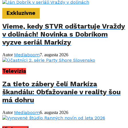
Exkluzívne
Vieme, kedy STVR odštartuje Vraždy
v dolinách! Novinka s Dobríkom
vyzve seriál Markízy
Mediaboom
Autor
7. augusta 2026
Televízia
Za tieto zábery čelí Markíza
škandálu: Obťažovanie v reality šou
má dohru
Mediaboom
Autor
6. augusta 2026