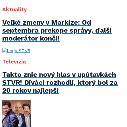
Aktuality
Veľké zmeny v Markíze: Od
septembra prekope správy, ďalší
moderátor končí!
Televízia
Takto znie nový hlas v upútavkách
STVR! Diváci rozhodli, ktorý bol za
20 rokov najlepší