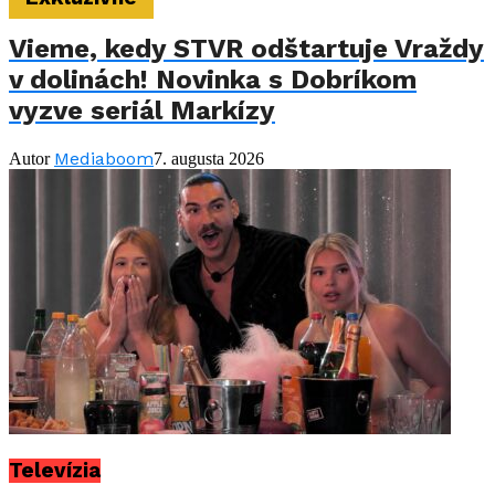
Vieme, kedy STVR odštartuje Vraždy
v dolinách! Novinka s Dobríkom
vyzve seriál Markízy
Mediaboom
Autor
7. augusta 2026
Televízia