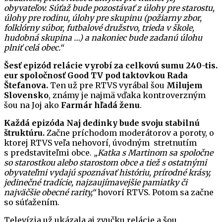
obyvateľov. Súťaž bude pozostávať z úlohy pre starostu,
úlohy pre rodinu, úlohy pre skupinu (požiarny zbor,
folklórny súbor, futbalové družstvo, trieda v škole,
hudobná skupina …) a nakoniec bude zadanú úlohu
plniť celá obec.“
Šesť epizód relácie vyrobí za celkovú sumu 240-tis.
eur spoločnosť Good TV pod taktovkou Rada
Štefanova.
Ten už pre RTVS vyrábal šou
Milujem
Slovensko
, známy je najmä vďaka kontroverzným
šou na Joj ako
Farmár hľadá ženu
.
Každá epizóda Naj dedinky bude svoju stabilnú
štruktúru.
Začne príchodom moderátorov a poroty, o
ktorej RTVS veľa nehovorí, úvodným stretnutím
s predstaviteľmi obce.
„Katka s Martinom sa spoločne
so starostkou alebo starostom obce a tiež s ostatnými
obyvateľmi vydajú spoznávať históriu, prírodné krásy,
jedinečné tradície, najzaujímavejšie pamiatky či
najväčšie obecné rarity,“
hovorí RTVS. Potom sa začne
so súťažením.
Televízia už ukázala aj zvučku relácie a šou