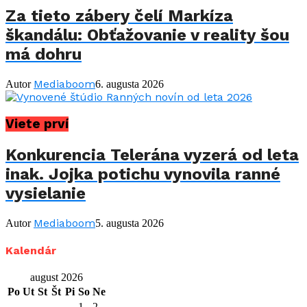
Za tieto zábery čelí Markíza
škandálu: Obťažovanie v reality šou
má dohru
Mediaboom
Autor
6. augusta 2026
Viete prví
Konkurencia Telerána vyzerá od leta
inak. Jojka potichu vynovila ranné
vysielanie
Mediaboom
Autor
5. augusta 2026
Kalendár
august 2026
Po
Ut
St
Št
Pi
So
Ne
1
2