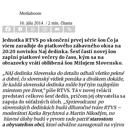
Mediaboom
16. júla 2014
/ 2 min. čítania
Jednotka RTVS po skončení prvej série šou Čo ja
viem zaraďuje do piatkového zábavného okna na
20:20 novinku Naj dedinka. Šesť častí novej šou
zaplní piatkové večery do času, kým sa na
obrazovky vráti obľúbená šou Milujem Slovensko.
„NAJ dedinka Slovenska do detailu odhalí všetko pekné
a dobré, čo slovenský vidiek ponúka a divákom dokáže,
že každá slovenská dedinka môže byť tým najlepším
miestom pre život,“
píše RTVS. Tá v novej relácii
predstaví celkovo šesť dedín, pričom jej obyvatelia sa
zapoja do súťažných úloh.
„Sprievodcami po
slovenských dedinkách budú dlhoročné tváre RTVS –
moderátori Katka Brychtová a Martin Nikodým, no
hlavné úlohy budú v prvom rade patriť
starostom
a obyvateľom obcí
, ktorí odvážne zareagovali na výzvu