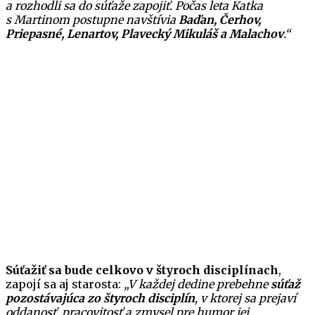
a rozhodli sa do súťaže zapojiť. Počas leta Katka
s Martinom postupne navštívia
Baďan, Čerhov,
Priepasné, Lenartov, Plavecký Mikuláš a Malachov
.“
Súťažiť sa bude celkovo v štyroch disciplínach
,
zapojí sa aj starosta:
„V každej dedine prebehne
súťaž
pozostávajúca zo štyroch disciplín
, v ktorej sa prejaví
oddanosť, pracovitosť a zmysel pre humor jej