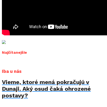
Najčítanejšie
Iba u nás
Vieme, ktoré mená pokračujú v
Dunaji. Aký osud čaká ohrozené
postavy?