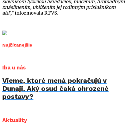
slovníkom fyzickou likvidáciou, mučením, hromadným
znásilnením, ublížením jej rodinným príslušníkom
atď.,“
informovala RTVS.
Najčítanejšie
Iba u nás
Vieme, ktoré mená pokračujú v
Dunaji. Aký osud čaká ohrozené
postavy?
Aktuality