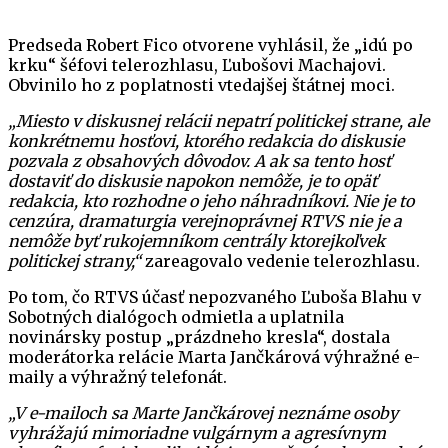
Predseda Robert Fico otvorene vyhlásil, že „idú po
krku“ šéfovi telerozhlasu, Ľubošovi Machajovi.
Obvinilo ho z poplatnosti vtedajšej štátnej moci.
„Miesto v diskusnej relácii nepatrí politickej strane, ale
konkrétnemu hosťovi, ktorého redakcia do diskusie
pozvala z obsahových dôvodov. A ak sa tento hosť
dostaviť do diskusie napokon nemôže, je to opäť
redakcia, kto rozhodne o jeho náhradníkovi. Nie je to
cenzúra, dramaturgia verejnoprávnej RTVS nie je a
nemôže byť rukojemníkom centrály ktorejkoľvek
politickej strany,“
zareagovalo vedenie telerozhlasu.
Po tom, čo RTVS účasť nepozvaného Ľuboša Blahu v
Sobotných dialógoch odmietla a uplatnila
novinársky postup „prázdneho kresla“, dostala
moderátorka relácie Marta Jančkárová výhražné e-
maily a výhražný telefonát.
„V e-mailoch sa Marte Jančkárovej neznáme osoby
vyhrážajú mimoriadne vulgárnym a agresívnym