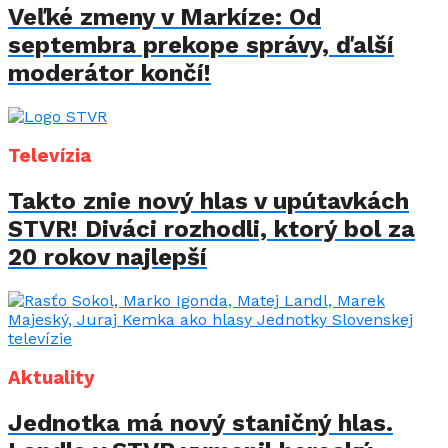
Veľké zmeny v Markíze: Od
septembra prekope správy, ďalší
moderátor končí!
Televízia
Takto znie nový hlas v upútavkách
STVR! Diváci rozhodli, ktorý bol za
20 rokov najlepší
Aktuality
Jednotka má nový staničný hlas.