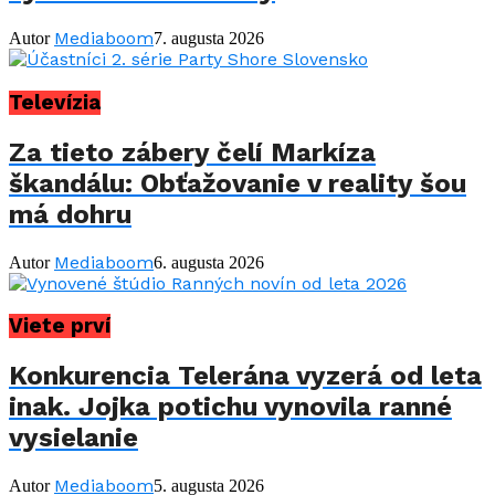
Mediaboom
Autor
7. augusta 2026
Televízia
Za tieto zábery čelí Markíza
škandálu: Obťažovanie v reality šou
má dohru
Mediaboom
Autor
6. augusta 2026
Viete prví
Konkurencia Telerána vyzerá od leta
inak. Jojka potichu vynovila ranné
vysielanie
Mediaboom
Autor
5. augusta 2026