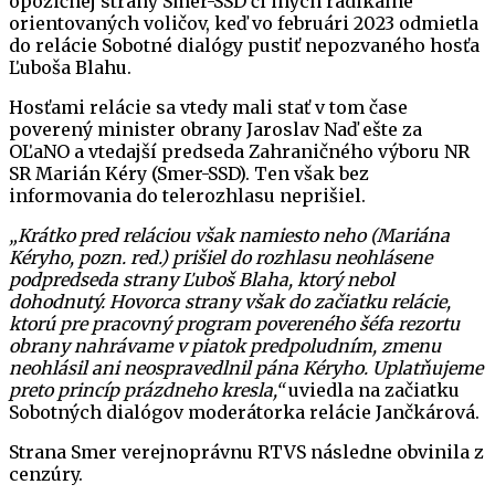
opozičnej strany Smer-SSD či iných radikálne
orientovaných voličov, keď vo februári 2023 odmietla
do relácie Sobotné dialógy pustiť nepozvaného hosťa
Ľuboša Blahu.
Hosťami relácie sa vtedy mali stať v tom čase
poverený minister obrany Jaroslav Naď ešte za
OĽaNO a vtedajší predseda Zahraničného výboru NR
SR Marián Kéry (Smer-SSD). Ten však bez
informovania do telerozhlasu neprišiel.
„Krátko pred reláciou však namiesto neho (Mariána
Kéryho, pozn. red.) prišiel do rozhlasu neohlásene
podpredseda strany Ľuboš Blaha, ktorý nebol
dohodnutý. Hovorca strany však do začiatku relácie,
ktorú pre pracovný program povereného šéfa rezortu
obrany nahrávame v piatok predpoludním, zmenu
neohlásil ani neospravedlnil pána Kéryho. Uplatňujeme
preto princíp prázdneho kresla,“
uviedla na začiatku
Sobotných dialógov moderátorka relácie Jančkárová.
Strana Smer verejnoprávnu RTVS následne obvinila z
cenzúry.