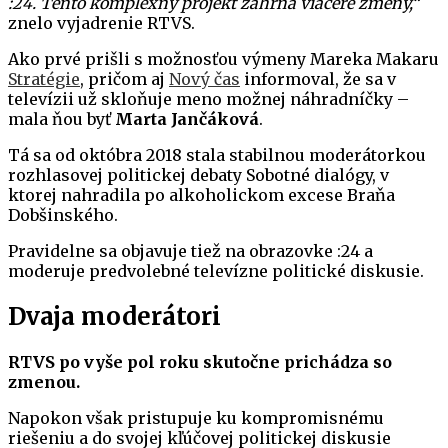
:24. Tento komplexný projekt zahŕňa viaceré zmeny,“
znelo vyjadrenie RTVS.
Ako prvé prišli s možnosťou výmeny Mareka Makaru
Stratégie
, pričom aj
Nový čas
informoval, že sa v
televízii už skloňuje meno možnej náhradníčky –
mala ňou byť
Marta Jančáková
.
Tá sa od októbra 2018 stala stabilnou moderátorkou
rozhlasovej politickej debaty Sobotné dialógy, v
ktorej nahradila po alkoholickom excese Braňa
Dobšinského.
Pravidelne sa objavuje tiež na obrazovke :24 a
moderuje predvolebné televízne politické diskusie.
Dvaja moderátori
RTVS po vyše pol roku skutočne prichádza so
zmenou.
Napokon však pristupuje ku kompromisnému
riešeniu a do svojej kľúčovej politickej diskusie