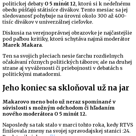
politickej debaty
O 5 minút 12
, ktorú si k nedeľnému
obedu púšťajú státisíce divákov. Tento mesiac sa jej
sledovanosť pohybuje na úrovni okolo 300 až 400-
tisíc divákov v univerzálnej cieľovke.
Diskusia na verejnoprávnej obrazovke je najčastejšie
pod paľbou kritiky, ktorú schytáva najmä moderátor
Marek Makara
.
Ten sa svojich pleciach nesie ťarchu rozdielnych
očakávaní rôznych politických táborov, ale na druhej
strane aj vyváženosti či priebojnosti v debatách s
politickými matadormi.
Jeho koniec sa skloňoval už na jar
Makarovo meno bolo už neraz spomínané v
súvislosti s možným odchodom či hľadaním
nového moderátora O 5 minút 12.
Naposledy sa tak stalo v marci tohto roka, kedy RTVS
finišovala zmeny na svojej spravodajskej stanici :24.