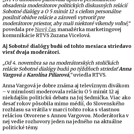
obsadenia moderátorov politických diskusných relácií
Sobotné dialógy a O 5 minút 12 s cieľom personálne
posilniť obidve relácie a zároveň vytvoriť pre
moderátorov priestor, aby mali niektoré víkendy voľné,“
povedala pre
Nový čas
manažérka marketingovej
komunikácie RTVS Zuzana Vicelová.
Aj Sobotné dialógy budú od tohto mesiaca striedavo
viesť dvaja moderátori.
„Od 4. novembra sa na moderátorských stoličkách
relácie Sobotné dialógy budú po týždňoch striedať
Anna
Vargová
a
Karolína Piliarová
,“
uviedla RTVS.
Anna Vargová je dobre známa aj televíznym divákom
– v minulosti moderovala reláciu O 5 minút 12 aj
niekdajšiu politickú debatu na Joj Sedmička. Viac ako
desať rokov pôsobila mimo médií, do Slovenského
rozhlasu sa vrátila v marci tohto roka s vlastnou
reláciou Otvorene s Annou Vargovou. Moderátorka v
nej vedie rozhovory jeden na jedného na aktuálne
politické témy.