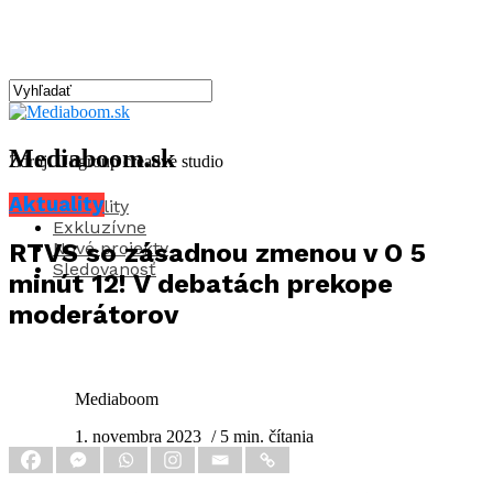
Mediaboom.sk
Zdroj: Ungroup creative studio
Aktuality
Aktuality
Exkluzívne
Nové projekty
RTVS so zásadnou zmenou v O 5
Sledovanosť
minút 12! V debatách prekope
moderátorov
Mediaboom
1. novembra 2023
/ 5 min. čítania