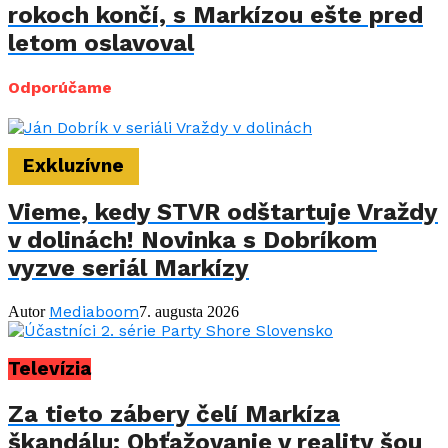
rokoch končí, s Markízou ešte pred
letom oslavoval
Odporúčame
Exkluzívne
Vieme, kedy STVR odštartuje Vraždy
v dolinách! Novinka s Dobríkom
vyzve seriál Markízy
Mediaboom
Autor
7. augusta 2026
Televízia
Za tieto zábery čelí Markíza
škandálu: Obťažovanie v reality šou