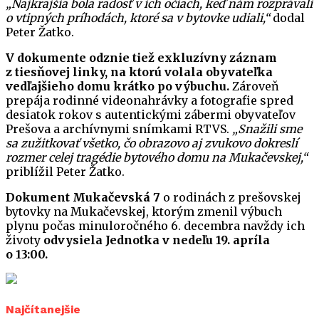
„Najkrajšia bola radosť v ich očiach, keď nám rozprávali
o vtipných príhodách, ktoré sa v bytovke udiali,“
dodal
Peter Žatko.
V dokumente odznie tiež exkluzívny záznam
z tiesňovej linky, na ktorú volala obyvateľka
vedľajšieho domu krátko po výbuchu.
Zároveň
prepája rodinné videonahrávky a fotografie spred
desiatok rokov s autentickými zábermi obyvateľov
Prešova a archívnymi snímkami RTVS.
„Snažili sme
sa zužitkovať všetko, čo obrazovo aj zvukovo dokreslí
rozmer celej tragédie bytového domu na Mukačevskej,“
priblížil Peter Žatko.
Dokument Mukačevská 7
o rodinách z prešovskej
bytovky na Mukačevskej, ktorým zmenil výbuch
plynu počas minuloročného 6. decembra navždy ich
životy
odvysiela Jednotka v nedeľu 19. apríla
o 13:00.
Najčítanejšie