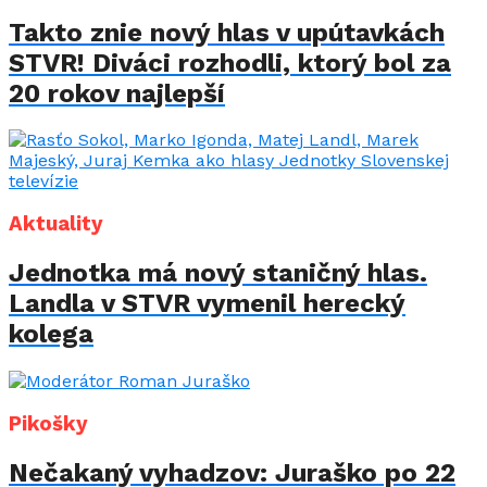
Takto znie nový hlas v upútavkách
STVR! Diváci rozhodli, ktorý bol za
20 rokov najlepší
Aktuality
Jednotka má nový staničný hlas.
Landla v STVR vymenil herecký
kolega
Pikošky
Nečakaný vyhadzov: Juraško po 22