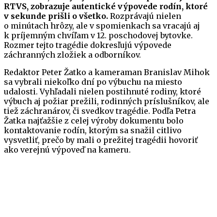
RTVS, zobrazuje autentické výpovede rodín, ktoré
v sekunde prišli o všetko.
Rozprávajú nielen
o minútach hrôzy, ale v spomienkach sa vracajú aj
k príjemným chvíľam v 12. poschodovej bytovke.
Rozmer tejto tragédie dokresľujú výpovede
záchranných zložiek a odborníkov.
Redaktor Peter Žatko a kameraman Branislav Mihok
sa vybrali niekoľko dní po výbuchu na miesto
udalosti. Vyhľadali nielen postihnuté rodiny, ktoré
výbuch aj požiar prežili, rodinných príslušníkov, ale
tiež záchranárov, či svedkov tragédie. Podľa Petra
Žatka najťažšie z celej výroby dokumentu bolo
kontaktovanie rodín, ktorým sa snažil citlivo
vysvetliť, prečo by mali o prežitej tragédii hovoriť
ako verejnú výpoveď na kameru.