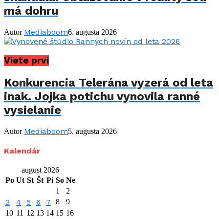
má dohru
Mediaboom
Autor
6. augusta 2026
Viete prví
Konkurencia Telerána vyzerá od leta
inak. Jojka potichu vynovila ranné
vysielanie
Mediaboom
Autor
5. augusta 2026
Kalendár
august 2026
Po
Ut
St
Št
Pi
So
Ne
1
2
3
4
5
6
7
8
9
10
11
12
13
14
15
16