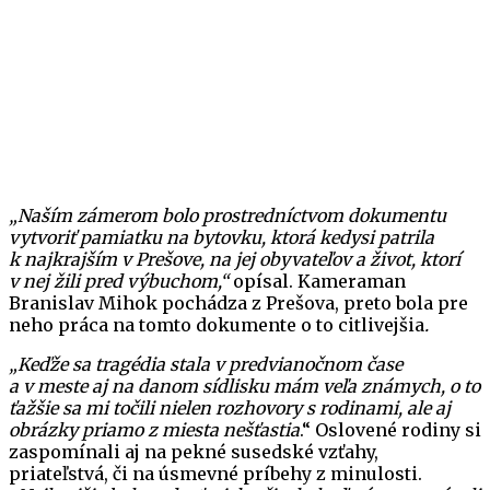
„Naším zámerom bolo prostredníctvom dokumentu
vytvoriť pamiatku na bytovku, ktorá kedysi patrila
k najkrajším v Prešove, na jej obyvateľov a život, ktorí
v nej žili pred výbuchom,“
opísal. Kameraman
Branislav Mihok pochádza z Prešova, preto bola pre
neho práca na tomto dokumente o to citlivejšia
.
„Keďže sa tragédia stala v predvianočnom čase
a v meste aj na danom sídlisku mám veľa známych, o to
ťažšie sa mi točili nielen rozhovory s rodinami, ale aj
obrázky priamo z miesta nešťastia
.“ Oslovené rodiny si
zaspomínali aj na pekné susedské vzťahy,
priateľstvá, či na úsmevné príbehy z minulosti.